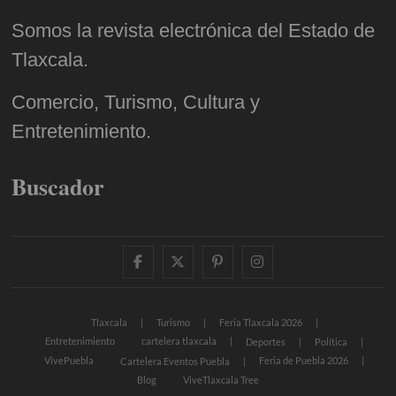
Somos la revista electrónica del Estado de
Tlaxcala.
Comercio, Turismo, Cultura y
Entretenimiento.
Buscador
facebook
twitter
pinterest
instagram
Tlaxcala
Turismo
Feria Tlaxcala 2026
Entretenimiento
cartelera tlaxcala
Deportes
Política
VivePuebla
Feria de Puebla 2026
Cartelera Eventos Puebla
Blog
ViveTlaxcala Tree