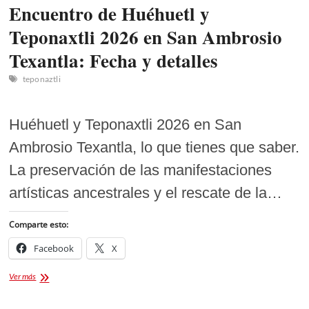
Encuentro de Huéhuetl y
Teponaxtli 2026 en San Ambrosio
Texantla: Fecha y detalles
teponaztli
Huéhuetl y Teponaxtli 2026 en San
Ambrosio Texantla, lo que tienes que saber.
La preservación de las manifestaciones
artísticas ancestrales y el rescate de la…
Comparte esto:
Facebook
X
Encuentro
Ver más
de
Huéhuetl