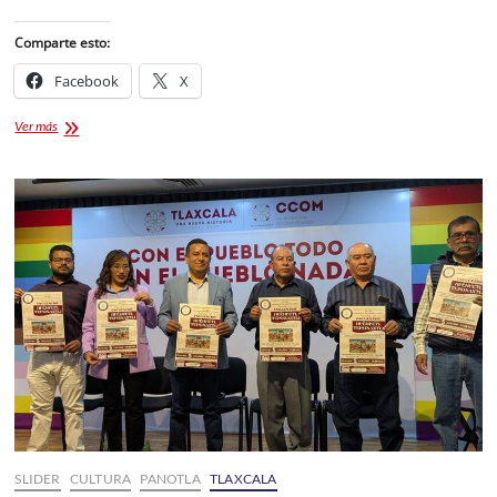
Comparte esto:
Facebook
X
Cartelera
Ver más
Teatro
del
Pueblo
Tlaxcala
2026
SLIDER
CULTURA
PANOTLA
TLAXCALA