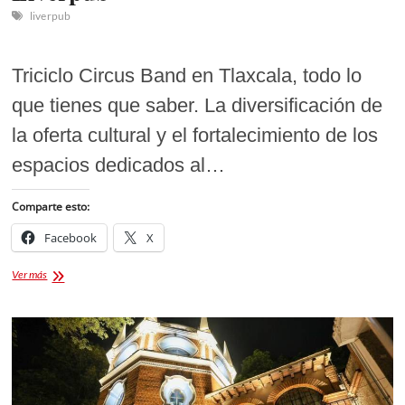
liverpub
Triciclo Circus Band en Tlaxcala, todo lo
que tienes que saber. La diversificación de
la oferta cultural y el fortalecimiento de los
espacios dedicados al…
Comparte esto:
Facebook
X
Triciclo
Ver más
Circus
Band
en
Tlaxcala:
Boletos
y
detalles
del