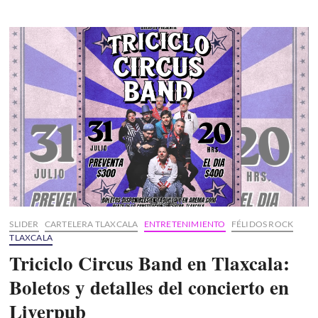
Reina
de
Tlaxcala,
la
Feria
de
Ferias
2026:
La
Flor
Tlaxcalteca
SLIDER
CARTELERA TLAXCALA
ENTRETENIMIENTO
FÉLIDOS ROCK
TLAXCALA
Triciclo Circus Band en Tlaxcala:
Boletos y detalles del concierto en
Liverpub