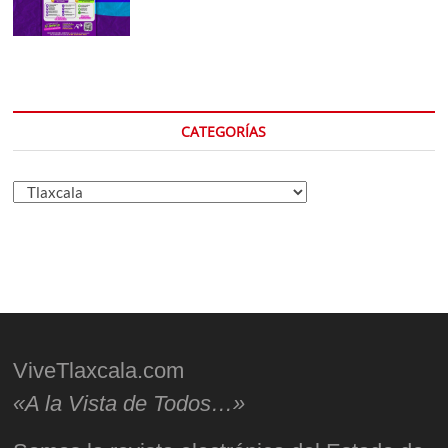
CATEGORÍAS
Categorías
ViveTlaxcala.com
«A la Vista de Todos…»