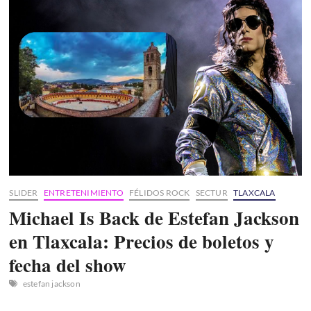
y
Teponaxtli
2026
en
San
Ambrosio
Texantla:
Fecha
y
detalles
SLIDER
ENTRETENIMIENTO
FÉLIDOS ROCK
SECTUR
TLAXCALA
Michael Is Back de Estefan Jackson
en Tlaxcala: Precios de boletos y
fecha del show
estefan jackson