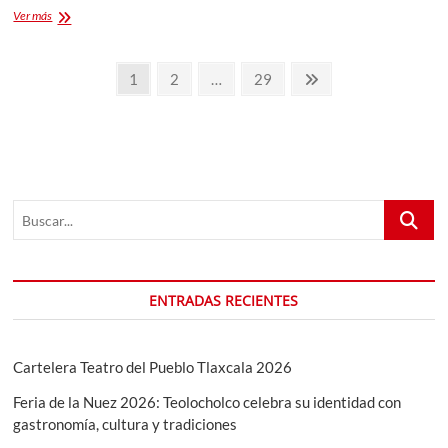
Deportistas
Ver más
tlaxcaltecas
se
Paginación
imponen
Página
Página
Página
Página
1
2
…
29
y
de
siguiente
Tlaxcala
Rompe
entradas
Récord
Histórico
de
Medallas
Buscar...
en
Olimpiada
Conade
2026
ENTRADAS RECIENTES
Cartelera Teatro del Pueblo Tlaxcala 2026
Feria de la Nuez 2026: Teolocholco celebra su identidad con
gastronomía, cultura y tradiciones