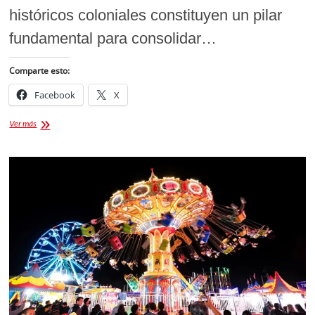
históricos coloniales constituyen un pilar
fundamental para consolidar…
Comparte esto:
Facebook
X
Iluminan
Ver más
Capilla
del
Pocito
de
Ocotlán
y
fortalecen
el
turismo
religioso