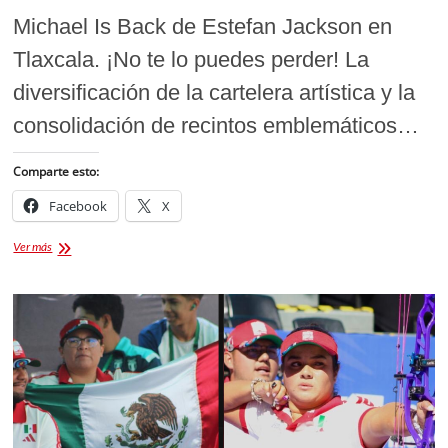
Michael Is Back de Estefan Jackson en
Tlaxcala. ¡No te lo puedes perder! La
diversificación de la cartelera artística y la
consolidación de recintos emblemáticos…
Comparte esto:
Facebook
X
Michael
Ver más
Is
Back
de
Estefan
Jackson
en
Tlaxcala:
Precios
de
boletos
y