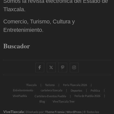
Somos la revista electrónica del Estado de
Tlaxcala.
Comercio, Turismo, Cultura y
Entretenimiento.
Buscador
facebook
twitter
pinterest
instagram
Tlaxcala
Turismo
Feria Tlaxcala 2026
Entretenimiento
cartelera tlaxcala
Deportes
Política
VivePuebla
Feria de Puebla 2026
Cartelera Eventos Puebla
Blog
ViveTlaxcala Tree
ViveTlaxcala
| Diseñado por:
Theme Freesia
|
WordPress
| © Todos los