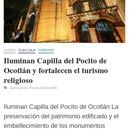
concierto
en
Liverpub
SLIDER
TLAXCALA
TURISMO
Iluminan Capilla del Pocito de
Ocotlán y fortalecen el turismo
religioso
iluminación
Pocito de Ocotlán
Iluminan Capilla del Pocito de Ocotlán La
preservación del patrimonio edificado y el
embellecimiento de los monumentos