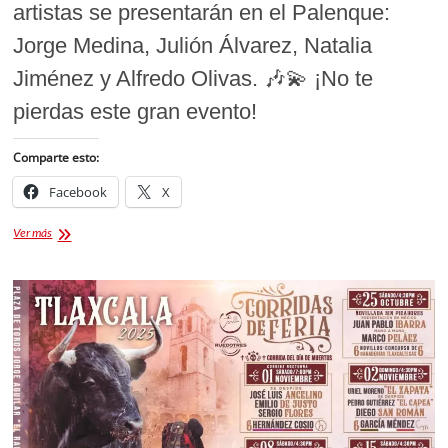
artistas se presentarán en el Palenque:
Jorge Medina, Julión Álvarez, Natalia
Jiménez y Alfredo Olivas. 🎶💫 ¡No te
pierdas este gran evento!
Comparte esto:
Facebook
X
La
Ver más
Feria
Tlaxcala
2026
Cartelera,
costos,
y
todos
los
detalles
de
la
edición