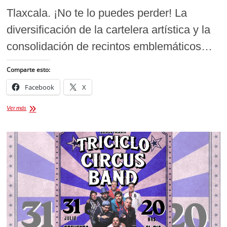
Tlaxcala. ¡No te lo puedes perder! La
diversificación de la cartelera artística y la
consolidación de recintos emblemáticos…
Comparte esto:
Facebook
X
Michael
Ver más
Is
Back
de
Estefan
Jackson
en
Tlaxcala:
Precios
de
boletos
y
fecha
del