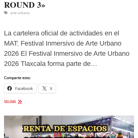
ROUND 3»
arte urbano
La cartelera oficial de actividades en el
MAT: Festival Inmersivo de Arte Urbano
2026 El Festival Inmersivo de Arte Urbano
2026 Tlaxcala forma parte de…
Comparte esto:
Facebook
X
Festival
Ver más
Inmersivo
de
Arte
Urbano
2026
Tlaxcala: