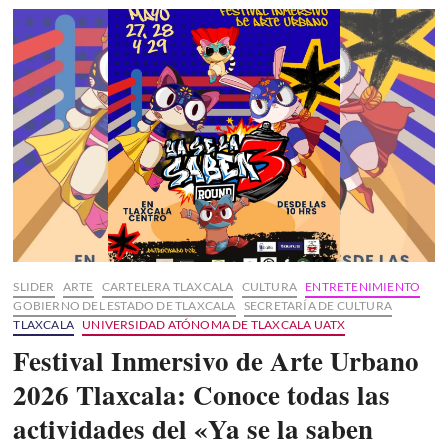
TLAXCALA
2026!
Recordando
los
grandes
conciertos
de
la
edición
2025
SLIDER
ARTE
CARTELERA TLAXCALA
CULTURA
ENTRETENIMIENTO
GOBIERNO DEL ESTADO DE TLAXCALA
SECRETARÍA DE CULTURA
TLAXCALA
UNIVERSIDAD ATÓNOMA DE TLAXCALA UATX
Festival Inmersivo de Arte Urbano
2026 Tlaxcala: Conoce todas las
actividades del «Ya se la saben