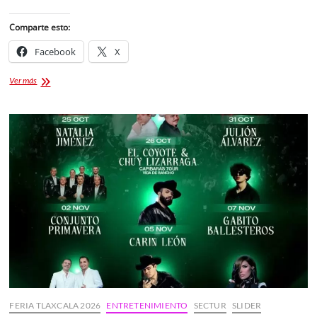
Comparte esto:
Facebook
X
Cartelera
Ver más
Teatro
del
Pueblo
Tlaxcala
2026
FERIA TLAXCALA 2026
ENTRETENIMIENTO
SECTUR
SLIDER