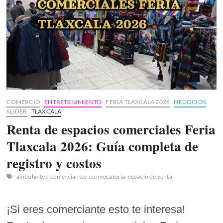
Conoce
todas
las
actividades
del
«Ya
se
la
saben
ROUND
3»
COMERCIO
ENTRETENIMIENTO
FERIA TLAXCALA 2026
NEGOCIOS
SLIDER
TLAXCALA
Renta de espacios comerciales Feria
Tlaxcala 2026: Guía completa de
registro y costos
ambulantes
comerciantes
convocatoria
espacio de venta
¡Si eres comerciante esto te interesa!