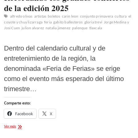
de la edición 2025
alfredo olivas
artistas
boletos
carin leon
conjunto primavera
cultura
el
coyote y chuy lizarraga
feria
gabito ballesteros
gloria trevi
Jorge Medina y
Josi Cuen
julion alvarez
natalia jimenez
palenque
tlaxcala
Dentro del calendario cultural y de
entretenimiento de la región, la
denominada «Feria de Ferias» se erige
como el evento más esperado del último
trimestre…
Comparte esto:
Facebook
X
¡CARTELERA
Ver más
PALENQUE
FERIA