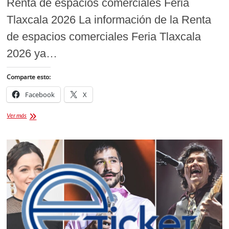
Renta de espacios comerciales Feria
Tlaxcala 2026 La información de la Renta
de espacios comerciales Feria Tlaxcala
2026 ya…
Comparte esto:
Facebook
X
Renta
Ver más
de
espacios
comerciales
Feria
Tlaxcala
2026:
Guía
completa
de
registro
y
costos