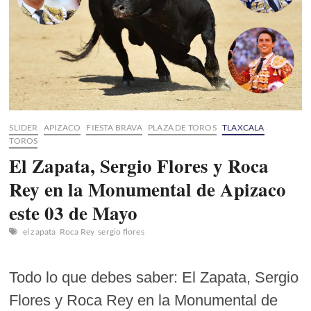
«El
Ranchero»
Aguilar
este
29
de
mayo
SLIDER
APIZACO
FIESTA BRAVA
PLAZA DE TOROS
TLAXCALA
TOROS
El Zapata, Sergio Flores y Roca
Rey en la Monumental de Apizaco
este 03 de Mayo
el zapata
Roca Rey
sergio flores
Todo lo que debes saber: El Zapata, Sergio
Flores y Roca Rey en la Monumental de