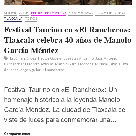
SLIDER
ARTE
ENTRETENIMIENTO
FIESTA BRAVA
PLAZA DE TOROS
TLAXCALA
TOROS
Festival Taurino en «El Ranchero»:
Tlaxcala celebra 40 años de Manolo
García Méndez
Esaú Fernández
Héctor Gabriel
Jose Luis Angelino
Juan Antonio
Hernández "El Torero Azteca"
Manolo García Méndez
Miriam Cabas
Plaza
de Toros Jorge Aguilar "El Ranchero"
Festival Taurino en «El Ranchero»: Un
homenaje histórico a la leyenda Manolo
García Méndez. La ciudad de Tlaxcala se
viste de luces para conmemorar una…
Comparte esto: