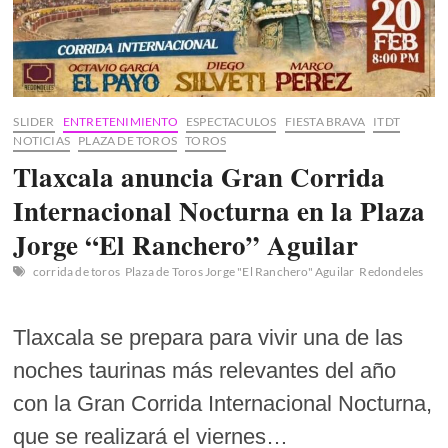
de
Talla
Mundial
SLIDER
ENTRETENIMIENTO
ESPECTACULOS
FIESTA BRAVA
ITDT
NOTICIAS
PLAZA DE TOROS
TOROS
Tlaxcala anuncia Gran Corrida
Internacional Nocturna en la Plaza
Jorge “El Ranchero” Aguilar
corrida de toros
Plaza de Toros Jorge "El Ranchero" Aguilar
Redondeles
Tlaxcala se prepara para vivir una de las
noches taurinas más relevantes del año
con la Gran Corrida Internacional Nocturna,
que se realizará el viernes…