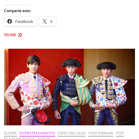
Comparte esto:
Facebook
X
Tlaxcala
Ver más
anuncia
Gran
Corrida
Internacional
Nocturna
en
la
Plaza
Jorge
“El
Ranchero”
Aguilar
SLIDER
ENTRETENIMIENTO
ESPECTACULOS
FIESTA BRAVA
ITDT
PLAZA DE TOROS
TOROS