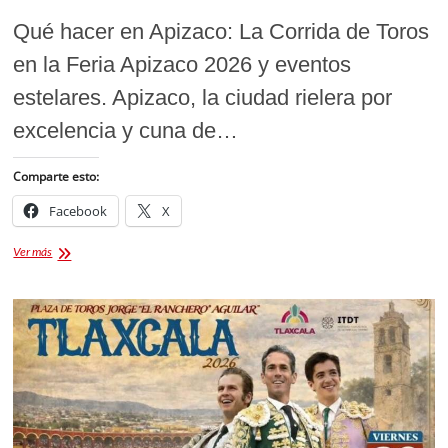
Qué hacer en Apizaco: La Corrida de Toros
en la Feria Apizaco 2026 y eventos
estelares. Apizaco, la ciudad rielera por
excelencia y cuna de…
Comparte esto:
Facebook
X
Gran
Ver más
Corrida
de
Toros
en
la
Feria
Apizaco
2026:
Un
Cartel