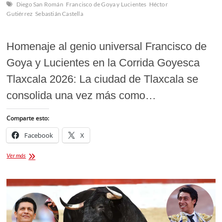
Diego San Román
Francisco de Goya y Lucientes
Héctor
Gutiérrez
Sebastián Castella
Homenaje al genio universal Francisco de
Goya y Lucientes en la Corrida Goyesca
Tlaxcala 2026: La ciudad de Tlaxcala se
consolida una vez más como…
Comparte esto:
Facebook
X
Corrida
Ver más
Goyesca
Tlaxcala
2026:
Cartel
de
lujo
en