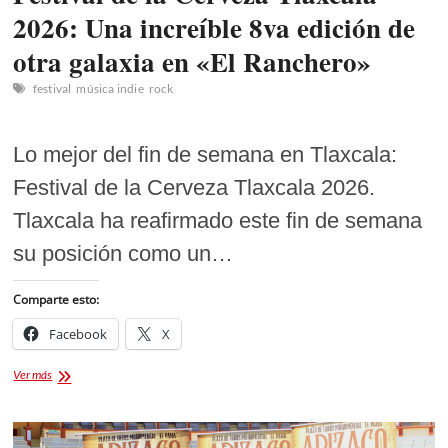
2026: Una increíble 8va edición de
otra galaxia en «El Ranchero»
festival
música indie
rock
Lo mejor del fin de semana en Tlaxcala:
Festival de la Cerveza Tlaxcala 2026.
Tlaxcala ha reafirmado este fin de semana
su posición como un…
Comparte esto:
Facebook
X
Festival
Ver más
de
la
Cerveza
Tlaxcala