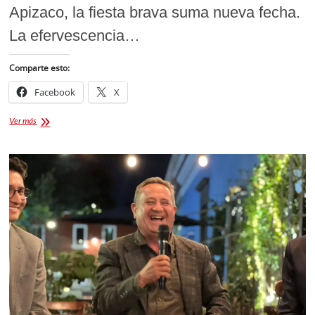
Apizaco, la fiesta brava suma nueva fecha.
La efervescencia…
Comparte esto:
Facebook
X
El
Ver más
Zapata,
Sergio
Flores
y
Roca
Rey
en
la
Monumental
de
Apizaco
este
03
de
Mayo