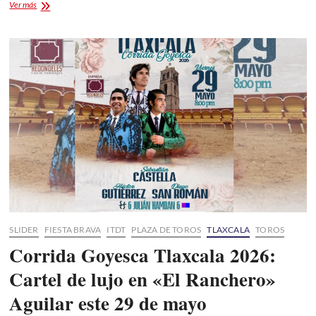
Tlaxcala
Ver más
programa
corrida
taurina
de
los
500
años.
Escribano,
Valadez
y
El
Galo,
disputandose
la
banderilla
de
oro
SLIDER
FIESTA BRAVA
ITDT
PLAZA DE TOROS
TLAXCALA
TOROS
Corrida Goyesca Tlaxcala 2026:
Cartel de lujo en «El Ranchero»
Aguilar este 29 de mayo