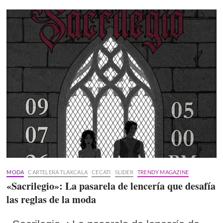
MODA
CARTELERA TLAXCALA
CECATI
SLIDER
TRENDY MAGAZINE
«Sacrilegio»: La pasarela de lencería que desafía
las reglas de la moda