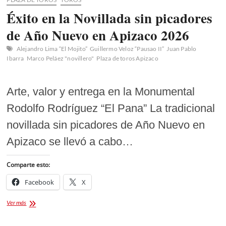
Éxito en la Novillada sin picadores
de Año Nuevo en Apizaco 2026
Alejandro Lima “El Mojito”
Guillermo Veloz “Pausao II”
Juan Pablo
Ibarra
Marco Peláez "novillero"
Plaza de toros Apizaco
Arte, valor y entrega en la Monumental
Rodolfo Rodríguez “El Pana” La tradicional
novillada sin picadores de Año Nuevo en
Apizaco se llevó a cabo…
Comparte esto:
Facebook
X
Éxito
Ver más
en
la