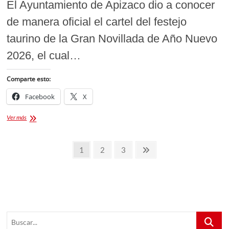
El Ayuntamiento de Apizaco dio a conocer
de manera oficial el cartel del festejo
taurino de la Gran Novillada de Año Nuevo
2026, el cual…
Comparte esto:
Facebook
X
Gran
Ver más
Novillada
de
Paginación
Año
Página
Página
Página
Página
1
2
3
Nuevo
de
siguiente
2026
entradas
Buscar...