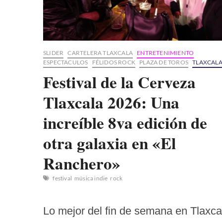
SLIDER
CARTELERA TLAXCALA
ENTRETENIMIENTO
ESPECTACULOS
FÉLIDOS ROCK
PLAZA DE TOROS
TLAXCAL
Festival de la Cerveza
Tlaxcala 2026: Una
increíble 8va edición de
otra galaxia en «El
Ranchero»
festival
música indie
rock
Lo mejor del fin de semana en Tlaxca