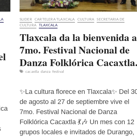
LA
SLIDER
CARTELERA TLAXCALA
CULTURA
SECRETARIA DE
CULTURA
TLAXCALA
Tlaxcala da la bienvenida a
7mo. Festival Nacional de
el
Danza Folklórica Cacaxtla
cacaxtla
danza
festival
✨La cultura florece en Tlaxcala✨ Del 3
de agosto al 27 de septiembre vive el
ica
7mo. Festival Nacional de Danza
Folklórica Cacaxtla 💃🎶 Un mes con 12
s
grupos locales e invitados de Durango,