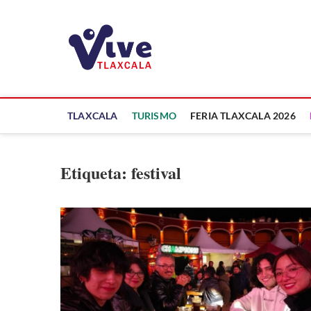
Saltar
al
ViveTlaxcala
contenido
A LA VISTA DE TODOS
TLAXCALA
TURISMO
FERIA TLAXCALA 2026
Etiqueta:
festival