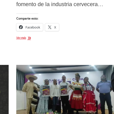
.
fomento de la industria cervecera…
Comparte esto:
Facebook
X
Chelatlax
Ver más
2026:
La
guía
definitiva
del
festival
de
cerveza
artesanal
en
Tlaxcala