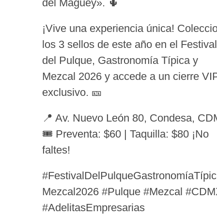
del Maguey». 🌵
¡Vive una experiencia única! Colecci
los 3 sellos de este año en el Festival
del Pulque, Gastronomía Típica y
Mezcal 2026 y accede a un cierre VI
exclusivo. 🎫
📍 Av. Nuevo León 80, Condesa, CD
🎟️ Preventa: $60 | Taquilla: $80 ¡No
faltes!
#FestivalDelPulqueGastronomíaTípi
Mezcal2026 #Pulque #Mezcal #CD
#AdelitasEmpresarias