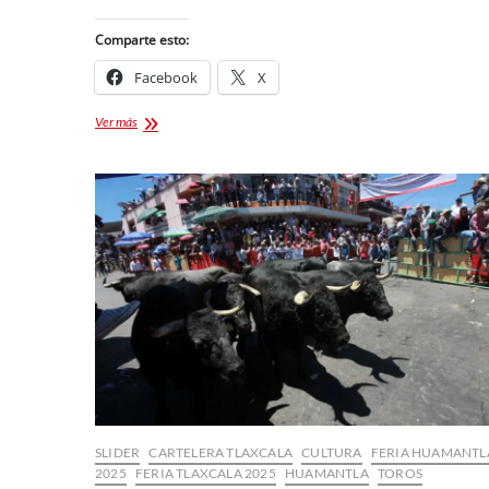
Comparte esto:
Facebook
X
Festival
Ver más
del
Pulque,
Gastronomía
Típica
y
Mezcal
2026:
Leyendas
del
Maguey
SLIDER
CARTELERA TLAXCALA
CULTURA
FERIA HUAMANTL
2025
FERIA TLAXCALA 2025
HUAMANTLA
TOROS