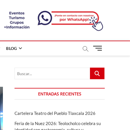
B
BLOG
o
t
ó
Buscar...
n
d
e
m
ENTRADAS RECIENTES
e
n
ú
Cartelera Teatro del Pueblo Tlaxcala 2026
Feria de la Nuez 2026: Teolocholco celebra su
identidad con gastronomía, cultura y