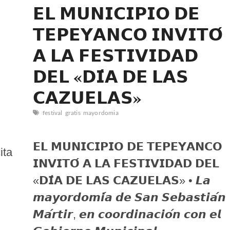
𝗘𝗟 𝗠𝗨𝗡𝗜𝗖𝗜𝗣𝗜𝗢 𝗗𝗘
𝗧𝗘𝗣𝗘𝗬𝗔𝗡𝗖𝗢 𝗜𝗡𝗩𝗜𝗧𝗢́
𝗔 𝗟𝗔 𝗙𝗘𝗦𝗧𝗜𝗩𝗜𝗗𝗔𝗗
𝗗𝗘𝗟 «𝗗𝗜́𝗔 𝗗𝗘 𝗟𝗔𝗦
𝗖𝗔𝗭𝗨𝗘𝗟𝗔𝗦»
festival
gratis
mayordomia
𝗘𝗟 𝗠𝗨𝗡𝗜𝗖𝗜𝗣𝗜𝗢 𝗗𝗘 𝗧𝗘𝗣𝗘𝗬𝗔𝗡𝗖𝗢
ita
𝗜𝗡𝗩𝗜𝗧𝗢́ 𝗔 𝗟𝗔 𝗙𝗘𝗦𝗧𝗜𝗩𝗜𝗗𝗔𝗗 𝗗𝗘𝗟
«𝗗𝗜́𝗔 𝗗𝗘 𝗟𝗔𝗦 𝗖𝗔𝗭𝗨𝗘𝗟𝗔𝗦» • 𝙇𝙖
𝙢𝙖𝙮𝙤𝙧𝙙𝙤𝙢𝙞́𝙖 𝙙𝙚 𝙎𝙖𝙣 𝙎𝙚𝙗𝙖𝙨𝙩𝙞𝙖́𝙣
𝙈𝙖́𝙧𝙩𝙞𝙧, 𝙚𝙣 𝙘𝙤𝙤𝙧𝙙𝙞𝙣𝙖𝙘𝙞𝙤́𝙣 𝙘𝙤𝙣 𝙚𝙡