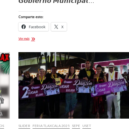
𝙂𝙤𝙗𝙞𝙚𝙧𝙣𝙤 𝙈𝙪𝙣𝙞𝙘𝙞𝙥𝙖𝙡…
Comparte esto:
Facebook
X
𝗘𝗟
Ver más
𝗠𝗨𝗡𝗜𝗖𝗜𝗣𝗜𝗢
𝗗𝗘
𝗧𝗘𝗣𝗘𝗬𝗔𝗡𝗖𝗢
𝗜𝗡𝗩𝗜𝗧𝗢́
𝗔
𝗟𝗔
𝗙𝗘𝗦𝗧𝗜𝗩𝗜𝗗𝗔𝗗
𝗗𝗘𝗟
«𝗗𝗜́𝗔
𝗗𝗘
𝗟𝗔𝗦
𝗖𝗔𝗭𝗨𝗘𝗟𝗔𝗦»
OS
SLIDER
FERIA TLAXCALA 2025
SEPE
USET