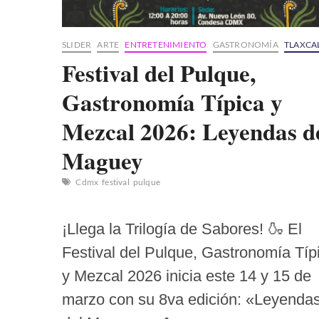
«El
Ranchero»
SLIDER
ARTE
ENTRETENIMIENTO
GASTRONOMÍA
TLAXCA
Festival del Pulque,
Gastronomía Típica y
Mezcal 2026: Leyendas d
Maguey
Cdmx
festival
pulque
¡Llega la Trilogía de Sabores! 🍶 El
Festival del Pulque, Gastronomía Típ
y Mezcal 2026 inicia este 14 y 15 de
marzo con su 8va edición: «Leyenda