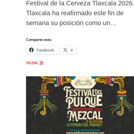
Festival de la Cerveza Tlaxcala 2026
Tlaxcala ha reafirmado este fin de
semana su posición como un…
Comparte esto:
Facebook
X
Festival
Ver más
de
la
Cerveza
Tlaxcala
2026:
Una
increíble
8va
edición
de
otra
galaxia
en