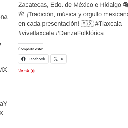
Zacatecas, Edo. de México e Hidalgo 
🌸 ¡Tradición, música y orgullo mexican
ona
en cada presentación! 🇲🇽 #Tlaxcala
#vivetlaxcala #DanzaFolklórica
P
Comparte esto:
Facebook
X
MX.
Tlaxcala
Ver más
da
la
bienvenida
al
7mo.
Festival
caY
Nacional
de
MX
Danza
Folklórica
Cacaxtla.