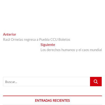
Navegación
Entrada
Anterior
anterior:
Raúl Ornelas regresa a Puebla CCU Boletos
de
Entrada
Siguiente
entradas
siguiente:
Los derechos humanos y el caos mundial
Buscar...
ENTRADAS RECIENTES