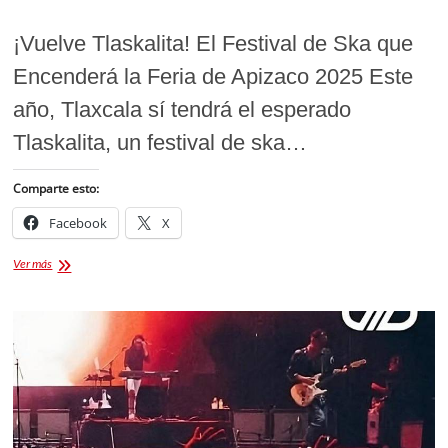
¡Vuelve Tlaskalita! El Festival de Ska que
Encenderá la Feria de Apizaco 2025 Este
año, Tlaxcala sí tendrá el esperado
Tlaskalita, un festival de ska…
Comparte esto:
Facebook
X
Festival
Ver más
de
Ska
Tlaskalita
2025
en
Apizaco:
Todo
lo
que
Debes