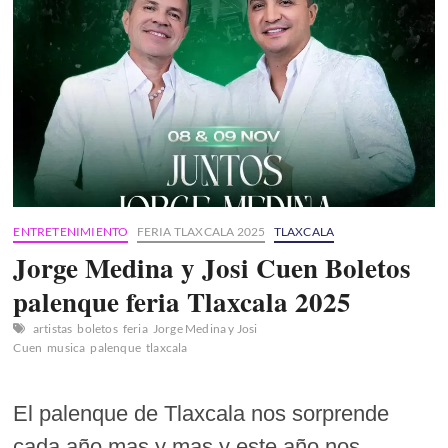
feria
Tlaxcala
2025
ENTRETENIMIENTO
FERIA TLAXCALA 2025
TLAXCALA
Jorge Medina y Josi Cuen Boletos
palenque feria Tlaxcala 2025
artistas
boletos
feria
Jorge Medina y Josi
Cuen
musica
palenque
tlaxcala
El palenque de Tlaxcala nos sorprende
cada año mas y mas y este año nos