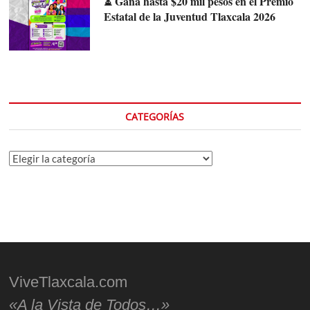
⏳ Gana hasta $20 mil pesos en el Premio
Estatal de la Juventud Tlaxcala 2026
CATEGORÍAS
Categorías
ViveTlaxcala.com
«A la Vista de Todos…»