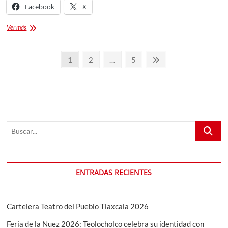
Facebook
X
DLD
Ver más
en
la
Paginación
Feria
Página
Página
Página
Página
1
2
…
5
de
de
siguiente
Zacatelco
2025
entradas
Buscar...
ENTRADAS RECIENTES
Cartelera Teatro del Pueblo Tlaxcala 2026
Feria de la Nuez 2026: Teolocholco celebra su identidad con