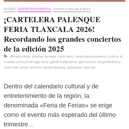
SLIDER
ENTRETENIMIENTO
FERIA TLAXCALA 2026
¡CARTELERA PALENQUE
FERIA TLAXCALA 2026!
Recordando los grandes conciertos
de la edición 2025
alfredo olivas
artistas
boletos
carin leon
conjunto primavera
cultura
el
coyote y chuy lizarraga
feria
gabito ballesteros
gloria trevi
Jorge Medina y
Josi Cuen
julion alvarez
natalia jimenez
palenque
tlaxcala
Dentro del calendario cultural y de
entretenimiento de la región, la
denominada «Feria de Ferias» se erige
como el evento más esperado del último
trimestre…