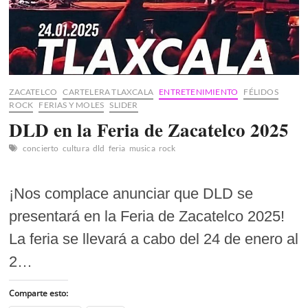
Saber
ZACATELCO
CARTELERA TLAXCALA
ENTRETENIMIENTO
FÉLIDOS
ROCK
FERIAS Y MOLES
SLIDER
DLD en la Feria de Zacatelco 2025
concierto
cultura
dld
feria
musica
rock
¡Nos complace anunciar que DLD se
presentará en la Feria de Zacatelco 2025!
La feria se llevará a cabo del 24 de enero al
2…
Comparte esto: