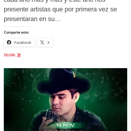
presente artistas que por primera vez se
presentaran en su…
Comparte esto:
Facebook
X
Jorge
Ver más
Medina
y
Josi
Cuen
Boletos
palenque
feria
Tlaxcala
2025