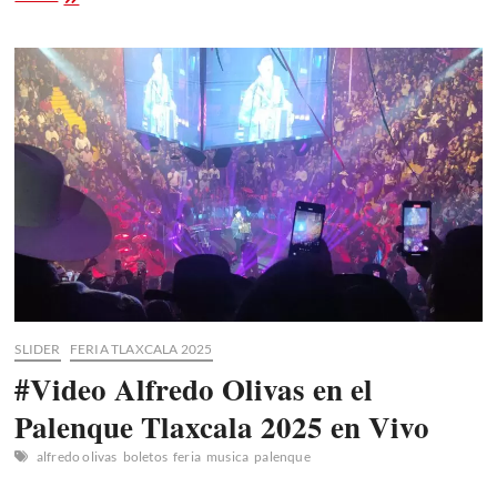
Puebla
2026.
El
escenario
que
Edén
Muñoz
hizo
vibrar
en
ediciones
pasadas.
SLIDER
FERIA TLAXCALA 2025
#Video Alfredo Olivas en el
Palenque Tlaxcala 2025 en Vivo
alfredo olivas
boletos
feria
musica
palenque