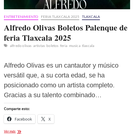
ENTRETENIMIENTO
FERIA TLAXCALA 2025
TLAXCALA
Alfredo Olivas Boletos Palenque de
feria Tlaxcala 2025
alfredo olivas
artistas
boletos
feria
musica
tlaxcala
Alfredo Olivas es un cantautor y músico
versátil que, a su corta edad, se ha
posicionado como un artista completo.
Gracias a su talento combinado…
Comparte esto:
Facebook
X
Alfredo
Ver más