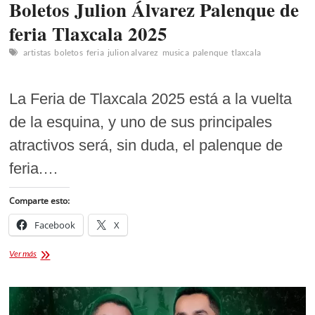
Boletos Julion Álvarez Palenque de
feria Tlaxcala 2025
artistas
boletos
feria
julion alvarez
musica
palenque
tlaxcala
La Feria de Tlaxcala 2025 está a la vuelta
de la esquina, y uno de sus principales
atractivos será, sin duda, el palenque de
feria.…
Comparte esto:
Facebook
X
Boletos
Ver más
Julion
Álvarez
Palenque
de