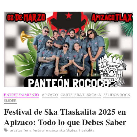
Olivas
Boletos
Palenque
de
feria
Tlaxcala
2025
ENTRETENIMIENTO
APIZACO
CARTELERA TLAXCALA
FÉLIDOS ROCK
SLIDER
Festival de Ska Tlaskalita 2025 en
Apizaco: Todo lo que Debes Saber
artistas
feria
festival
musica
ska
Skatex
Tlaskalita