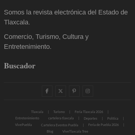
Somos la revista electrónica del Estado de
Tlaxcala.
Comercio, Turismo, Cultura y
Entretenimiento.
Buscador
facebook
twitter
pinterest
instagram
Tlaxcala
Turismo
Feria Tlaxcala 2026
Entretenimiento
cartelera tlaxcala
Deportes
Política
VivePuebla
Feria de Puebla 2026
Cartelera Eventos Puebla
Blog
ViveTlaxcala Tree