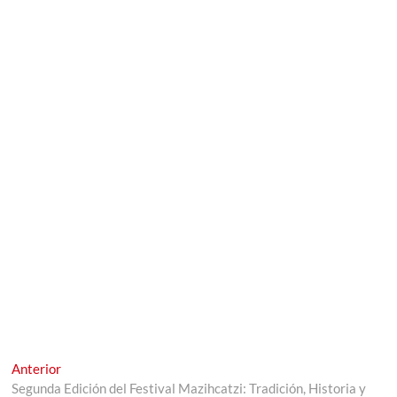
Navegación
Entrada
Anterior
anterior:
Segunda Edición del Festival Mazihcatzi: Tradición, Historia y