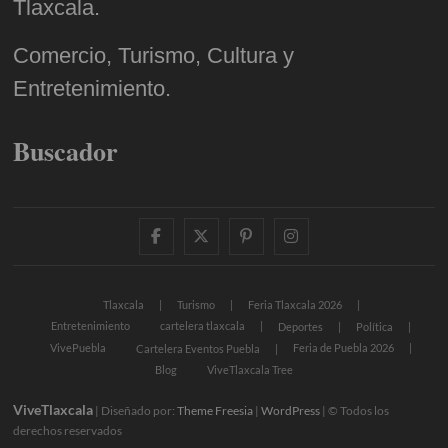
Tlaxcala.
Comercio, Turismo, Cultura y
Entretenimiento.
Buscador
facebook
twitter
pinterest
instagram
Tlaxcala
Turismo
Feria Tlaxcala 2026
Entretenimiento
cartelera tlaxcala
Deportes
Política
VivePuebla
Feria de Puebla 2026
Cartelera Eventos Puebla
Blog
ViveTlaxcala Tree
ViveTlaxcala
| Diseñado por:
Theme Freesia
|
WordPress
| © Todos los
derechos reservados