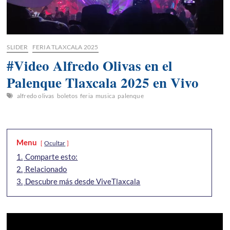
SLIDER
FERIA TLAXCALA 2025
#Video Alfredo Olivas en el
Palenque Tlaxcala 2025 en Vivo
alfredo olivas
boletos
feria
musica
palenque
Menu
Ocultar
1.
Comparte esto:
2.
Relacionado
3.
Descubre más desde ViveTlaxcala