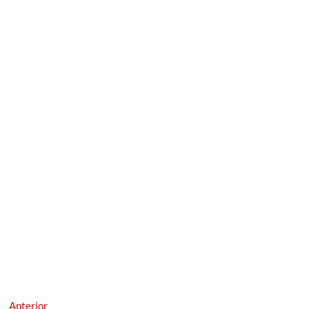
Navegación
Entrada
Anterior