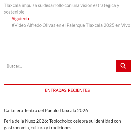
anterior:
Tlaxcala impulsa su desarrollo con una visión estratégica y
de
sostenible
entradas
Entrada
Siguiente
siguiente:
#Video Alfredo Olivas en el Palenque Tlaxcala 2025 en Vivo
Buscar...
ENTRADAS RECIENTES
Cartelera Teatro del Pueblo Tlaxcala 2026
Feria de la Nuez 2026: Teolocholco celebra su identidad con
gastronomía, cultura y tradiciones