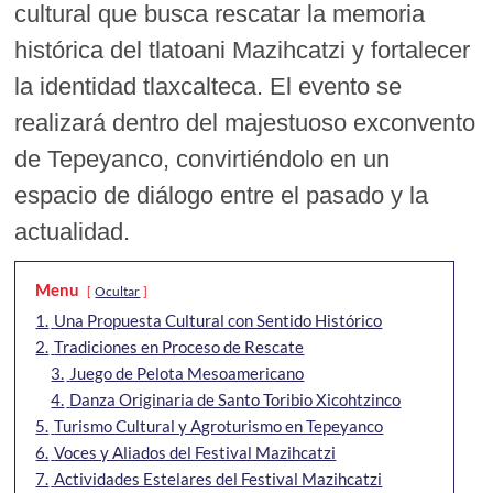
cultural que busca rescatar la memoria
histórica del tlatoani Mazihcatzi y fortalecer
la identidad tlaxcalteca. El evento se
realizará dentro del majestuoso exconvento
de Tepeyanco, convirtiéndolo en un
espacio de diálogo entre el pasado y la
actualidad.
Menu
Ocultar
1.
Una Propuesta Cultural con Sentido Histórico
2.
Tradiciones en Proceso de Rescate
3.
Juego de Pelota Mesoamericano
4.
Danza Originaria de Santo Toribio Xicohtzinco
5.
Turismo Cultural y Agroturismo en Tepeyanco
6.
Voces y Aliados del Festival Mazihcatzi
7.
Actividades Estelares del Festival Mazihcatzi