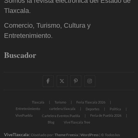
Somos la revista electrónica del Estado de
Tlaxcala.
Comercio, Turismo, Cultura y
Entretenimiento.
Buscador
facebook
twitter
pinterest
instagram
Tlaxcala
Turismo
Feria Tlaxcala 2026
Entretenimiento
cartelera tlaxcala
Deportes
Política
VivePuebla
Feria de Puebla 2026
Cartelera Eventos Puebla
Blog
ViveTlaxcala Tree
ViveTlaxcala
| Diseñado por:
Theme Freesia
|
WordPress
| © Todos los