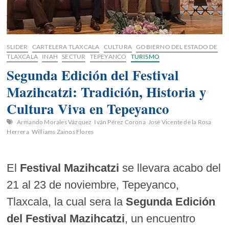
SLIDER
CARTELERA TLAXCALA
CULTURA
GOBIERNO DEL ESTADO DE
TLAXCALA
INAH
SECTUR
TEPEYANCO
TURISMO
Segunda Edición del Festival
Mazihcatzi: Tradición, Historia y
Cultura Viva en Tepeyanco
Armando Morales Vázquez
Iván Pérez Corona
José Vicente de la Rosa
Herrera
Williams Zainos Flores
El
Festival Mazihcatzi
se llevara acabo del
21 al 23 de noviembre, Tepeyanco,
Tlaxcala, la cual sera la
Segunda Edición
del Festival Mazihcatzi
, un encuentro