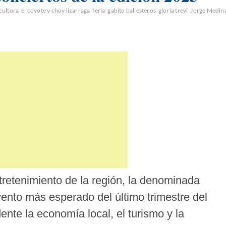
cultura
el coyote y chuy lizarraga
feria
gabito ballesteros
gloria trevi
Jorge Medin
ntretenimiento de la región, la denominada
vento más esperado del último trimestre del
te la economía local, el turismo y la