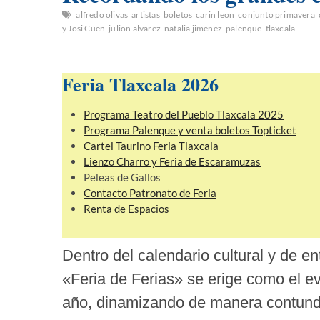
alfredo olivas
artistas
boletos
carin leon
conjunto primavera
y Josi Cuen
julion alvarez
natalia jimenez
palenque
tlaxcala
Feria Tlaxcala 2026
Programa Teatro del Pueblo Tlaxcala 2025
Programa Palenque y venta boletos Topticket
Cartel Taurino Feria Tlaxcala
Lienzo Charro y Feria de Escaramuzas
Peleas de Gallos
Contacto Patronato de Feria
Renta de Espacios
Dentro del calendario cultural y de e
«Feria de Ferias» se erige como el e
año, dinamizando de manera contunden