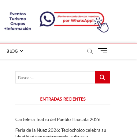
B
BLOG
o
t
ó
Buscar...
n
d
e
m
ENTRADAS RECIENTES
e
n
ú
Cartelera Teatro del Pueblo Tlaxcala 2026
Feria de la Nuez 2026: Teolocholco celebra su
identidad con gastronomía, cultura y