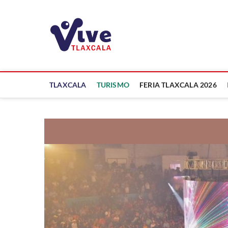
Saltar
al
ViveTlaxcala
contenido
A LA VISTA DE TODOS
TLAXCALA
TURISMO
FERIA TLAXCALA 2026