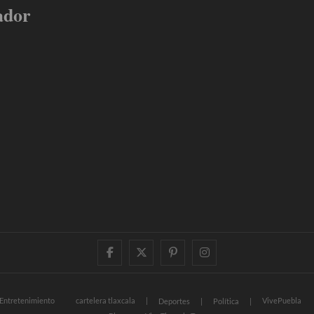
ador
facebook
twitter
pinterest
instagram
Entretenimiento
cartelera tlaxcala
VivePuebla
Deportes
Política