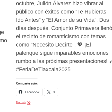
octubre, Julión Álvarez hizo vibrar al
público con éxitos como “Te Hubieras
Ido Antes” y “El Amor de su Vida”. Dos
días después, Conjunto Primavera llen
ge
el recinto de romanticismo con temas
imo
como “Necesito Decirte”. 💖 ¡El
palenque sigue imparables emociones
rumbo a las próximas presentaciones! 
#FeriaDeTlaxcala2025
Comparte esto:
Facebook
X
El
Ver más
Palenque
de