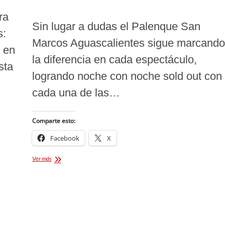
ra
Sin lugar a dudas el Palenque San
s:
Marcos Aguascalientes sigue marcando
s en
la diferencia en cada espectáculo,
sta
logrando noche con noche sold out con
cada una de las…
Comparte esto:
Facebook
X
Continúa
Ver más
exitoso
el
palenque
San
Marcos
Aguascalientes
2024