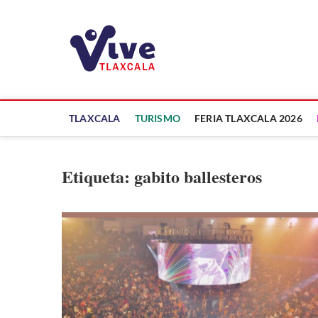
Saltar
al
ViveTlaxcala
contenido
A LA VISTA DE TODOS
TLAXCALA
TURISMO
FERIA TLAXCALA 2026
Etiqueta:
gabito ballesteros