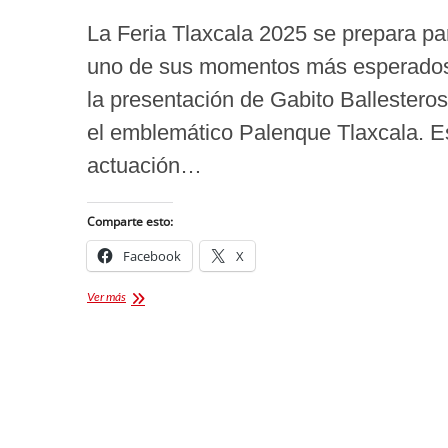
La Feria Tlaxcala 2025 se prepara pa
uno de sus momentos más esperado
la presentación de Gabito Ballestero
el emblemático Palenque Tlaxcala. E
actuación…
Comparte esto:
Facebook
X
Gabito
Ver más
Ballesteros
Palenque
Feria
Tlaxcala
2025