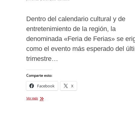
Dentro del calendario cultural y de
entretenimiento de la región, la
denominada «Feria de Ferias» se eri
como el evento más esperado del últ
trimestre…
Comparte esto:
Facebook
X
¡CARTELERA
Ver más
PALENQUE
FERIA
TLAXCALA
2026!
Recordando
los