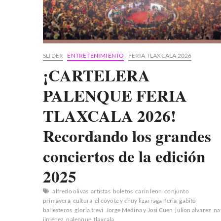
SLIDER
ENTRETENIMIENTO
FERIA TLAXCALA 2026
¡CARTELERA
PALENQUE FERIA
TLAXCALA 2026!
Recordando los grandes
conciertos de la edición
2025
alfredo olivas
artistas
boletos
carin leon
conjunto
primavera
cultura
el coyote y chuy lizarraga
feria
gabito
ballesteros
gloria trevi
Jorge Medina y Josi Cuen
julion alvarez
na
jimenez
palenque
tlaxcala