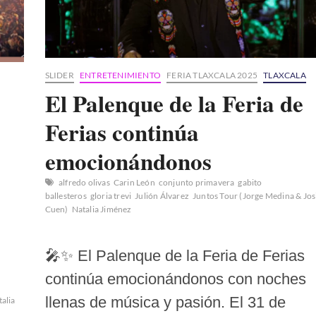
SLIDER
ENTRETENIMIENTO
FERIA TLAXCALA 2025
TLAXCALA
El Palenque de la Feria de
Ferias continúa
emocionándonos
alfredo olivas
Carin León
conjunto primavera
gabito
ballesteros
gloria trevi
Julión Álvarez
Juntos Tour (Jorge Medina & Jos
Cuen)
Natalia Jiménez
🎤✨ El Palenque de la Feria de Ferias
continúa emocionándonos con noches
llenas de música y pasión. El 31 de
talia