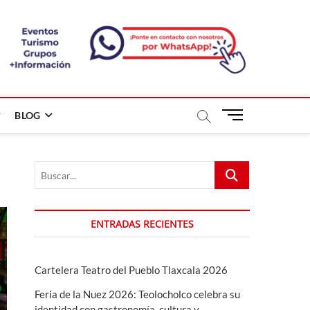
B
BLOG
o
t
ó
Buscar...
n
d
e
m
ENTRADAS RECIENTES
e
n
ú
Cartelera Teatro del Pueblo Tlaxcala 2026
Feria de la Nuez 2026: Teolocholco celebra su
identidad con gastronomía, cultura y