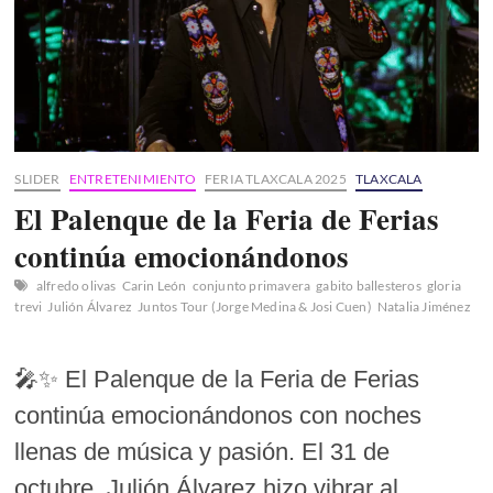
SLIDER
ENTRETENIMIENTO
FERIA TLAXCALA 2025
TLAXCALA
El Palenque de la Feria de Ferias
continúa emocionándonos
alfredo olivas
Carin León
conjunto primavera
gabito ballesteros
gloria
trevi
Julión Álvarez
Juntos Tour (Jorge Medina & Josi Cuen)
Natalia Jiménez
🎤✨ El Palenque de la Feria de Ferias
continúa emocionándonos con noches
llenas de música y pasión. El 31 de
octubre, Julión Álvarez hizo vibrar al