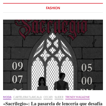
FASHION
MODA
CARTELERA TLAXCALA
CECATI
SLIDER
TRENDY MAGAZINE
«Sacrilegio»: La pasarela de lencería que desafía