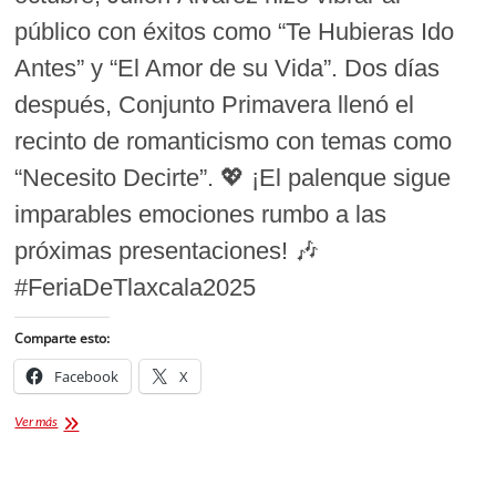
público con éxitos como “Te Hubieras Ido
Antes” y “El Amor de su Vida”. Dos días
después, Conjunto Primavera llenó el
recinto de romanticismo con temas como
“Necesito Decirte”. 💖 ¡El palenque sigue
imparables emociones rumbo a las
próximas presentaciones! 🎶
#FeriaDeTlaxcala2025
Comparte esto:
Facebook
X
El
Ver más
Palenque
de
la