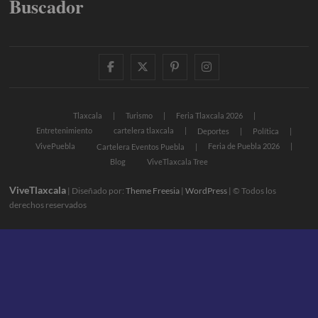
Buscador
facebook
twitter
pinterest
instagram
Tlaxcala
Turismo
Feria Tlaxcala 2026
Entretenimiento
cartelera tlaxcala
Deportes
Política
VivePuebla
Feria de Puebla 2026
Cartelera Eventos Puebla
Blog
ViveTlaxcala Tree
ViveTlaxcala
| Diseñado por:
Theme Freesia
|
WordPress
| © Todos los
derechos reservados