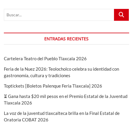
Feria
de
Buscar...
Ferias
continúa
emocionándonos
ENTRADAS RECIENTES
Cartelera Teatro del Pueblo Tlaxcala 2026
Feria de la Nuez 2026: Teolocholco celebra su identidad con
gastronomía, cultura y tradiciones
Toptickets [Boletos Palenque Feria Tlaxcala] 2026
⏳ Gana hasta $20 mil pesos en el Premio Estatal de la Juventud
Tlaxcala 2026
La voz de la juventud tlaxcalteca brilla en la Final Estatal de
Oratoria COBAT 2026