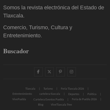
Somos la revista electrónica del Estado de
Tlaxcala.
Comercio, Turismo, Cultura y
Entretenimiento.
Buscador
facebook
twitter
pinterest
instagram
Tlaxcala
Turismo
Feria Tlaxcala 2026
Entretenimiento
cartelera tlaxcala
Deportes
Política
VivePuebla
Feria de Puebla 2026
Cartelera Eventos Puebla
Blog
ViveTlaxcala Tree