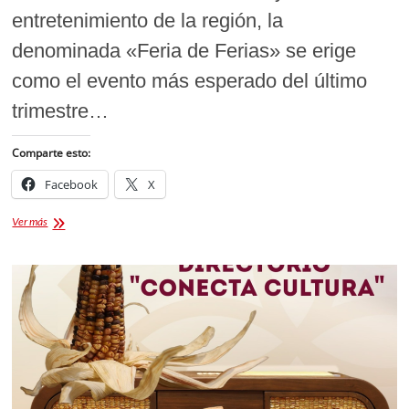
entretenimiento de la región, la
denominada «Feria de Ferias» se erige
como el evento más esperado del último
trimestre…
Comparte esto:
Facebook
X
¡CARTELERA
Ver más
PALENQUE
FERIA
TLAXCALA
2026!
Recordando
los
grandes
conciertos
de
la
edición