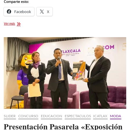
Comparte esto:
Facebook
X
Epicentro
Ver más
Tlaxcala
Contemporáneo
2025
SLIDER
CONCURSO
EDUCACION
ESPECTACULOS
ICATLAX
MODA
Presentación Pasarela «Exposición