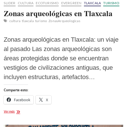
SLIDER
CULTURA
ECOTURISMO
EVERGREEN
TLAXCALA
TURISMO
Zonas arqueológicas en Tlaxcala
cultura
tlaxcala
turismo
ZonasArqueologicas
Zonas arqueológicas en Tlaxcala: un viaje
al pasado Las zonas arqueológicas son
áreas protegidas donde se encuentran
vestigios de civilizaciones antiguas, que
incluyen estructuras, artefactos…
Comparte esto:
Facebook
X
Zonas
Ver más
arqueológicas
en
Tlaxcala