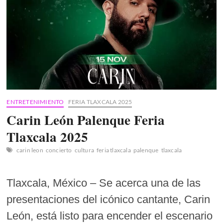
ENTRETENIMIENTO
FERIA TLAXCALA 2025
Carin León Palenque Feria
Tlaxcala 2025
carin leon
concierto
cultura
feria tlaxcala
palenque
tlaxcala
Tlaxcala, México – Se acerca una de las
presentaciones del icónico cantante, Carin
León, está listo para encender el escenario