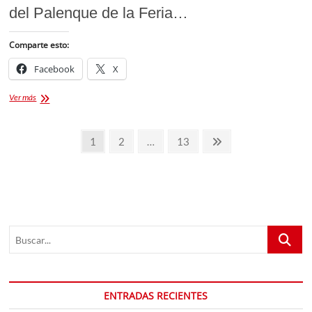
del Palenque de la Feria…
Comparte esto:
Facebook
X
Carin
Ver más
León
Palenque
Paginación
Feria
Página
Página
Página
Página
1
2
…
13
Tlaxcala
de
siguiente
2025
entradas
Buscar...
ENTRADAS RECIENTES