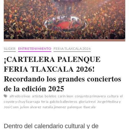
SLIDER
ENTRETENIMIENTO
FERIA TLAXCALA 2026
¡CARTELERA PALENQUE
FERIA TLAXCALA 2026!
Recordando los grandes conciertos
de la edición 2025
alfredo olivas
artistas
boletos
carin leon
conjunto primavera
cultura
el
coyote y chuy lizarraga
feria
gabito ballesteros
gloria trevi
Jorge Medina y
Josi Cuen
julion alvarez
natalia jimenez
palenque
tlaxcala
Dentro del calendario cultural y de