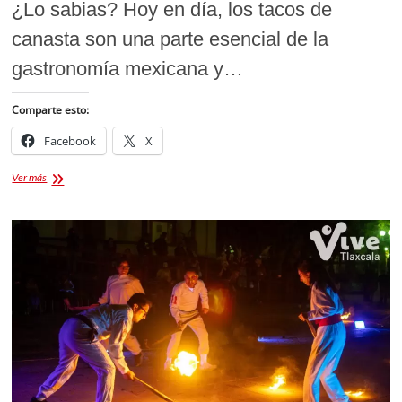
¿Lo sabias? Hoy en día, los tacos de
canasta son una parte esencial de la
gastronomía mexicana y…
Comparte esto:
Facebook
X
Del
Ver más
Canasto
al
Corazón:
La
Magia
de
los
Tacos
de
canasta