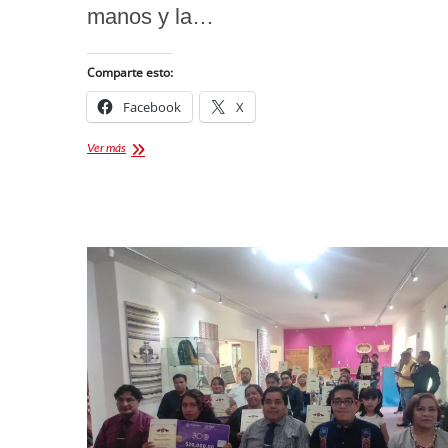
manos y la…
Comparte esto:
Facebook
X
Tradición,
Ver más
Cultura
e
Innovación
Artesanal:
El
Corazón
de
la
Feria
Tlaxcala
2026