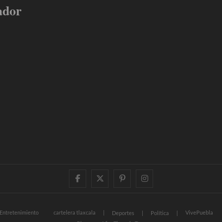
ador
facebook
twitter
pinterest
instagram
Entretenimiento
cartelera tlaxcala
VivePuebla
Deportes
Política