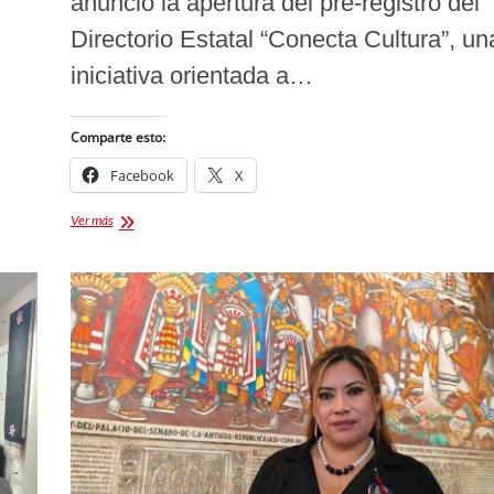
anunció la apertura del pre-registro del
Directorio Estatal “Conecta Cultura”, un
iniciativa orientada a…
Comparte esto:
Facebook
X
Tlaxcala
Ver más
impulsa
“Conecta
Cultura”,
el
primer
Directorio
Estatal
para
el
sector
creativo