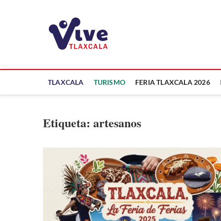
Saltar
al
ViveTlaxcala
contenido
A LA VISTA DE TODOS
TLAXCALA
TURISMO
FERIA TLAXCALA 2026
Etiqueta:
artesanos