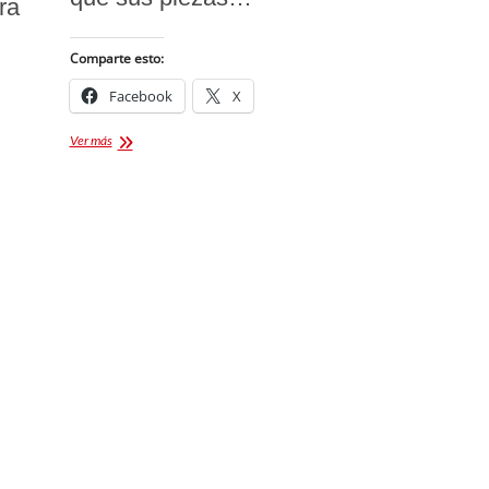
ra
Comparte esto:
Facebook
X
Talavera
Ver más
Tlaxcalteca:
El
Arte
que
Trasciende
Fronteras
y
Conquista
Europa