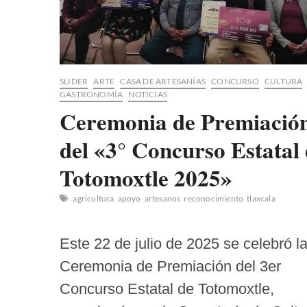
SLIDER
ARTE
CASA DE ARTESANÍAS
CONCURSO
CULTURA
GASTRONOMÍA
NOTICIAS
Ceremonia de Premiació
del «3° Concurso Estatal
Totomoxtle 2025»
agricultura
apoyo
artesanos
reconocimiento
tlaxcala
Este 22 de julio de 2025 se celebró l
Ceremonia de Premiación del 3er
Concurso Estatal de Totomoxtle,