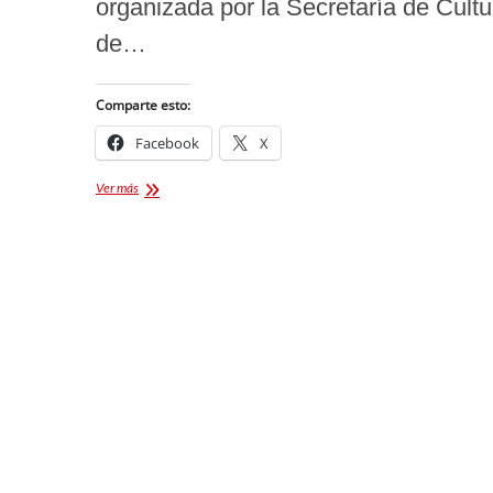
organizada por la Secretaría de Cultu
de…
Comparte esto:
Facebook
X
Ceremonia
Ver más
de
Premiación
del
«3°
Concurso
Estatal
de
Totomoxtle
2025»