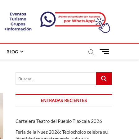
B
BLOG
o
t
ó
Buscar...
n
d
e
m
ENTRADAS RECIENTES
e
n
ú
Cartelera Teatro del Pueblo Tlaxcala 2026
Feria de la Nuez 2026: Teolocholco celebra su
identidad con gastronomía, cultura y