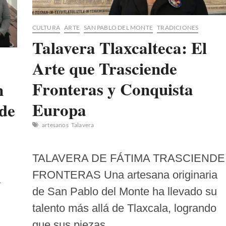
CULTURA
ARTE
SAN PABLO DEL MONTE
TRADICIONES
Talavera Tlaxcalteca: El
Arte que Trasciende
Fronteras y Conquista
n
Europa
 de
artesanos
Talavera
TALAVERA DE FÁTIMA TRASCIENDE
FRONTERAS Una artesana originaria
a
de San Pablo del Monte ha llevado su
talento más allá de Tlaxcala, logrando
que sus piezas…