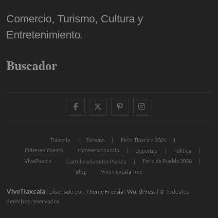
Comercio, Turismo, Cultura y
Entretenimiento.
Buscador
facebook
twitter
pinterest
instagram
Tlaxcala
Turismo
Feria Tlaxcala 2026
Entretenimiento
cartelera tlaxcala
Deportes
Política
VivePuebla
Feria de Puebla 2026
Cartelera Eventos Puebla
Blog
ViveTlaxcala Tree
ViveTlaxcala
| Diseñado por:
Theme Freesia
|
WordPress
| © Todos los
derechos reservados