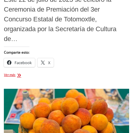
Ceremonia de Premiación del 3er
Concurso Estatal de Totomoxtle,
organizada por la Secretaría de Cultura
de…
Comparte esto:
Facebook
X
Ceremonia
Ver más
de
Premiación
del
«3°
Concurso
Estatal
de
Totomoxtle
2025»