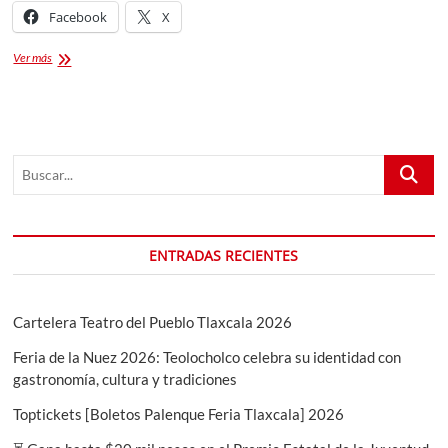
Facebook
X
Feria
Ver más
Regional
del
Durazno
#27
en
Buscar...
Concepción
Hidalgo,
Altzayanca
ENTRADAS RECIENTES
Cartelera Teatro del Pueblo Tlaxcala 2026
Feria de la Nuez 2026: Teolocholco celebra su identidad con
gastronomía, cultura y tradiciones
Toptickets [Boletos Palenque Feria Tlaxcala] 2026