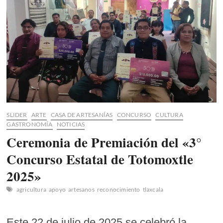
SLIDER
ARTE
CASA DE ARTESANÍAS
CONCURSO
CULTURA
GASTRONOMÍA
NOTICIAS
Ceremonia de Premiación del «3°
Concurso Estatal de Totomoxtle
2025»
agricultura
apoyo
artesanos
reconocimiento
tlaxcala
Este 22 de julio de 2025 se celebró la