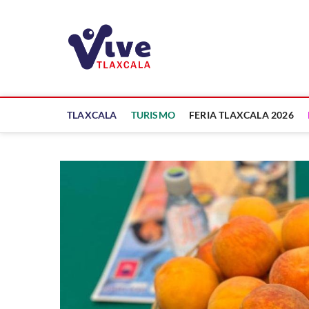
Saltar
al
ViveTlaxcala
contenido
A LA VISTA DE TODOS
TLAXCALA
TURISMO
FERIA TLAXCALA 2026