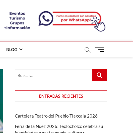
B
BLOG
o
t
ó
Buscar...
n
d
e
m
ENTRADAS RECIENTES
e
n
ú
Cartelera Teatro del Pueblo Tlaxcala 2026
Feria de la Nuez 2026: Teolocholco celebra su
identidad con gastronomía, cultura y