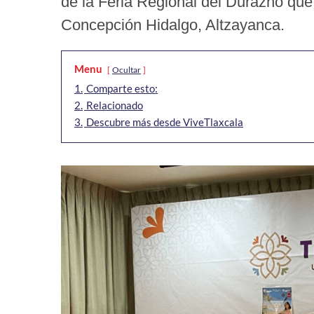
de la Feria Regional del Durazno que
Concepción Hidalgo, Altzayanca.
Menu
Ocultar
1.
Comparte esto:
2.
Relacionado
3.
Descubre más desde ViveTlaxcala