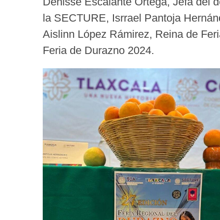
Denisse Escalante Ortega, Jefa del d
la SECTURE, Isrrael Pantoja Hernánd
Aislinn López Rámirez, Reina de Feria
Feria de Durazno 2024.