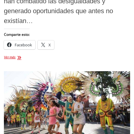
han combatido las desigualdades y
generado oportunidades que antes no
existían…
Comparte esto:
Facebook
X
Claudia
Ver más
Sheinbaum
Anuncia
Nuevas
Universidades
y
Proyectos
para
Impulsar
el
Desarrollo
de
Tlaxcala