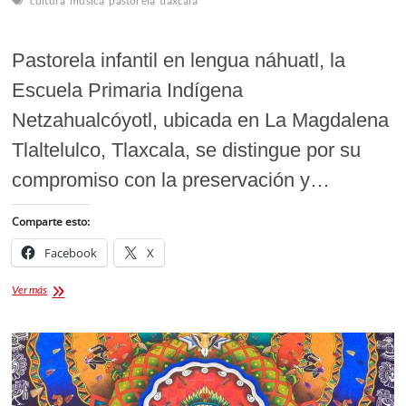
cultura
musica
pastorela
tlaxcala
Pastorela infantil en lengua náhuatl, la
Escuela Primaria Indígena
Netzahualcóyotl, ubicada en La Magdalena
Tlaltelulco, Tlaxcala, se distingue por su
compromiso con la preservación y…
Comparte esto:
Facebook
X
La
Ver más
Magia
de
la
Navidad
en
Náhuatl:
Pastorela