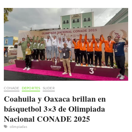
EL
CCIV
ANIVERSARIO
DE
LA
CONSUMACIÓN
DE
LA
INDEPENDENCIA
CONADE
DEPORTES
SLIDER
Coahuila y Oaxaca brillan en
básquetbol 3×3 de Olimpiada
Nacional CONADE 2025
olimpiadas