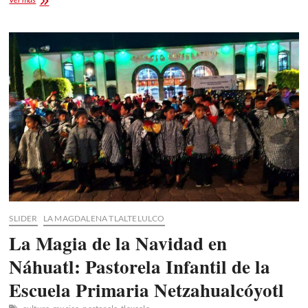
en
Tlaxcala
Instalan
Comité
Pro-
Museo
2024
SLIDER
LA MAGDALENA TLALTELULCO
La Magia de la Navidad en
Náhuatl: Pastorela Infantil de la
Escuela Primaria Netzahualcóyotl