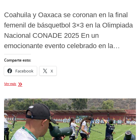
Coahuila y Oaxaca se coronan en la final
femenil de básquetbol 3×3 en la Olimpiada
Nacional CONADE 2025 En un
emocionante evento celebrado en la…
Comparte esto:
Facebook
X
Coahuila
Ver más
y
Oaxaca
brillan
en
básquetbol
3×3
de
Olimpiada
Nacional
CONADE