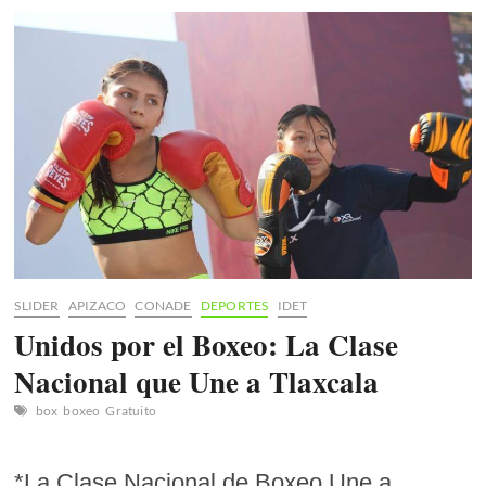
Aseguran
sus
Primeros
Pases
a
la
Olimpiada
Nacional
de
Atletismo
SLIDER
APIZACO
CONADE
DEPORTES
IDET
Unidos por el Boxeo: La Clase
Nacional que Une a Tlaxcala
box
boxeo
Gratuito
*La Clase Nacional de Boxeo Une a