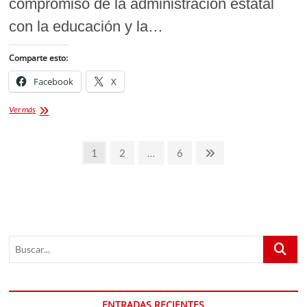
compromiso de la administración estatal
con la educación y la…
Comparte esto:
Facebook
X
Universidad
Ver más
Intercultural
de
Paginación
Tlaxcala
Página
Página
Página
Página
1
2
…
6
Segunda
de
siguiente
Etapa
de
entradas
construcción
Buscar...
ENTRADAS RECIENTES