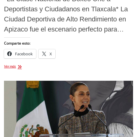
Deportistas y Ciudadanos en Tlaxcala* La
Ciudad Deportiva de Alto Rendimiento en
Apizaco fue el escenario perfecto para…
Comparte esto:
Facebook
X
Unidos
Ver más
por
el
Boxeo:
La
Clase
Nacional
que
Une
a
Tlaxcala