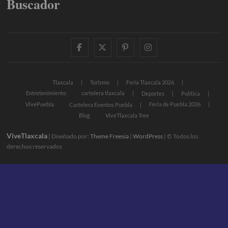
Buscador
facebook
twitter
pinterest
instagram
Tlaxcala
Turismo
Feria Tlaxcala 2026
Entretenimiento
cartelera tlaxcala
Deportes
Política
VivePuebla
Feria de Puebla 2026
Cartelera Eventos Puebla
Blog
ViveTlaxcala Tree
ViveTlaxcala
| Diseñado por:
Theme Freesia
|
WordPress
| © Todos los
derechos reservados