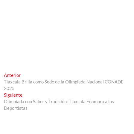
Navegación
Entrada
Anterior
anterior:
Tlaxcala Brilla como Sede de la Olimpiada Nacional CONADE
de
2025
entradas
Entrada
Siguiente
siguiente:
Olimpiada con Sabor y Tradición: Tlaxcala Enamora a los
Deportistas