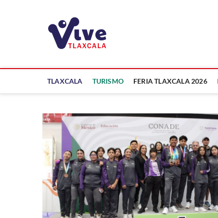
Saltar
al
ViveTlaxcala
contenido
A LA VISTA DE TODOS
TLAXCALA
TURISMO
FERIA TLAXCALA 2026