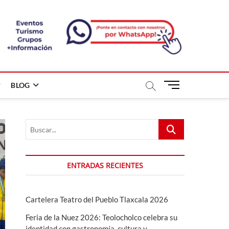
B
BLOG
o
t
ó
Buscar...
n
d
e
m
ENTRADAS RECIENTES
e
n
ú
Cartelera Teatro del Pueblo Tlaxcala 2026
Feria de la Nuez 2026: Teolocholco celebra su
identidad con gastronomía, cultura y