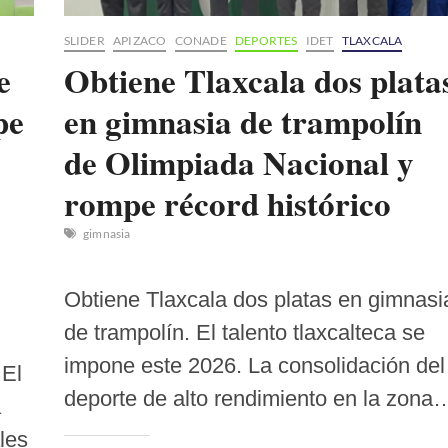
SLIDER
APIZACO
CONADE
DEPORTES
IDET
TLAXCALA
e
Obtiene Tlaxcala dos plata
pe
en gimnasia de trampolín
de Olimpiada Nacional y
rompe récord histórico
gimnasia
Obtiene Tlaxcala dos platas en gimnasi
de trampolín. El talento tlaxcalteca se
impone este 2026. La consolidación del
 El
deporte de alto rendimiento en la zona
a
les