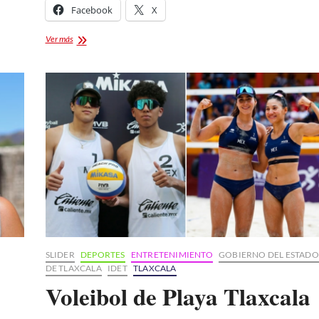
Facebook
X
SUMA
Ver más
CICLISMO
DE
RUTA
TRES
MEDALLAS
MÁS
PARA
TLAXCALA
EN
LA
OLIMPIADA
NACIONAL
SLIDER
DEPORTES
ENTRETENIMIENTO
GOBIERNO DEL ESTADO
DE TLAXCALA
IDET
TLAXCALA
Voleibol de Playa Tlaxcala