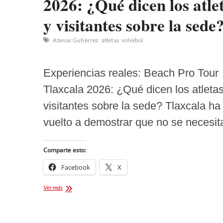
2026: ¿Qué dicen los atle
y visitantes sobre la sede
Atenas Gutiérrez
atletas
voleibol
Experiencias reales: Beach Pro Tour
Tlaxcala 2026: ¿Qué dicen los atletas
visitantes sobre la sede? Tlaxcala ha
vuelto a demostrar que no se necesi
Comparte esto:
Facebook
X
Beach
Ver más
Pro
Tour
Tlaxcala
2026: