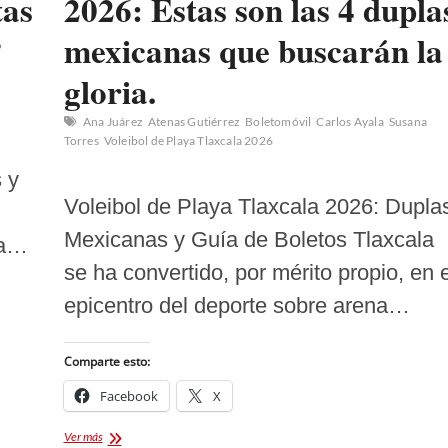
tas
2026: Estas son las 4 dupla
?
mexicanas que buscarán la
gloria.
Ana Juárez
Atenas Gutiérrez
Boletomóvil
Carlos Ayala
Susana
Torres
Voleibol de Playa Tlaxcala 2026
 y
Voleibol de Playa Tlaxcala 2026: Dupla
Mexicanas y Guía de Boletos Tlaxcala
ta…
se ha convertido, por mérito propio, en e
epicentro del deporte sobre arena…
Comparte esto:
Facebook
X
Voleibol
Ver más