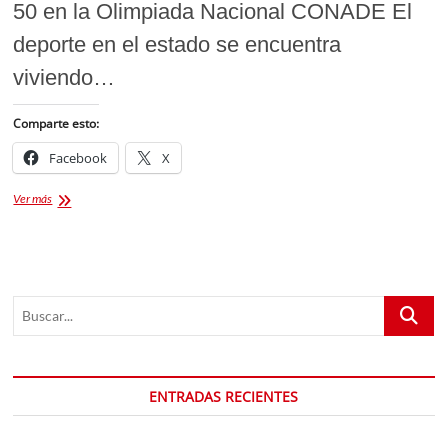
50 en la Olimpiada Nacional CONADE El
deporte en el estado se encuentra
viviendo…
Comparte esto:
Facebook
X
Tlaxcala
Ver más
gana
su
medalla
número
50
Buscar...
en
la
Olimpiada
Nacional
CONADE
ENTRADAS RECIENTES
y
se
acerca