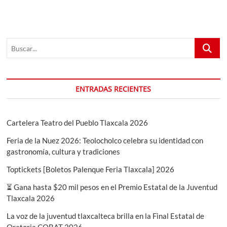
POSICIONA
COMO
EPICENTRO
DE
Buscar...
INNOVACIÓN
CON
EL
1ER
CONGRESO
ENTRADAS RECIENTES
DE
ROBÓTICA
APLICADA
Cartelera Teatro del Pueblo Tlaxcala 2026
Feria de la Nuez 2026: Teolocholco celebra su identidad con
gastronomía, cultura y tradiciones
Toptickets [Boletos Palenque Feria Tlaxcala] 2026
⏳ Gana hasta $20 mil pesos en el Premio Estatal de la Juventud
Tlaxcala 2026
La voz de la juventud tlaxcalteca brilla en la Final Estatal de