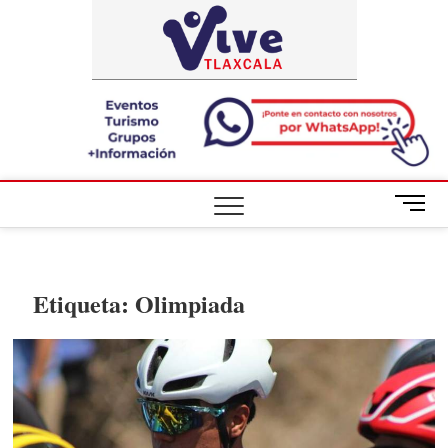
Saltar
ViveTlaxca
A LA VISTA
al
DE TODOS
contenido
B
o
t
ó
n
Etiqueta:
Olimpiada
d
e
m
e
n
ú