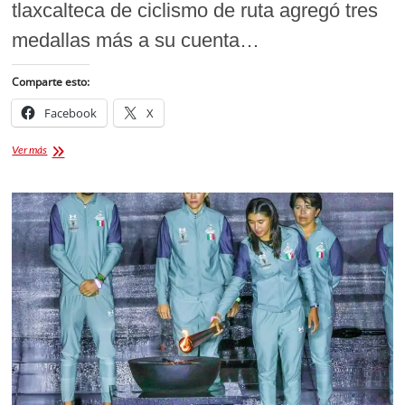
tlaxcalteca de ciclismo de ruta agregó tres
medallas más a su cuenta…
Comparte esto:
Facebook
X
SUMA
Ver más
CICLISMO
DE
RUTA
TRES
MEDALLAS
MÁS
PARA
TLAXCALA
EN
LA
OLIMPIADA
NACIONAL