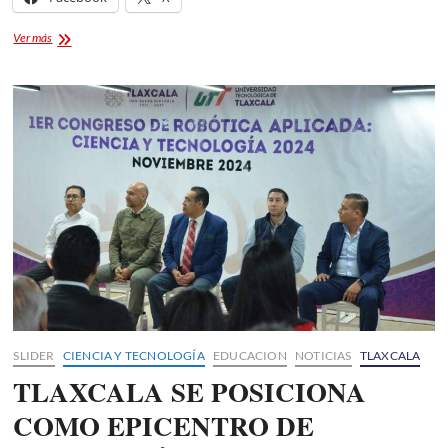
Tlaxcala
Ver más
Brilla
como
Sede
de
la
Olimpiada
Nacional
CONADE
2025
SLIDER
CIENCIA Y TECNOLOGÍA
EDUCACION
NOTICIAS
TLAXCALA
TLAXCALA SE POSICIONA
COMO EPICENTRO DE