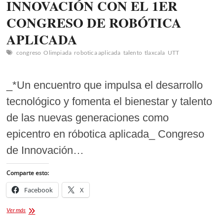
INNOVACIÓN CON EL 1ER
CONGRESO DE ROBÓTICA
APLICADA
congreso
Olimpiada
robotica aplicada
talento
tlaxcala
UTT
_*Un encuentro que impulsa el desarrollo
tecnológico y fomenta el bienestar y talento
de las nuevas generaciones como
epicentro en róbotica aplicada_ Congreso
de Innovación…
Comparte esto:
Facebook
X
TLAXCALA
Ver más
SE