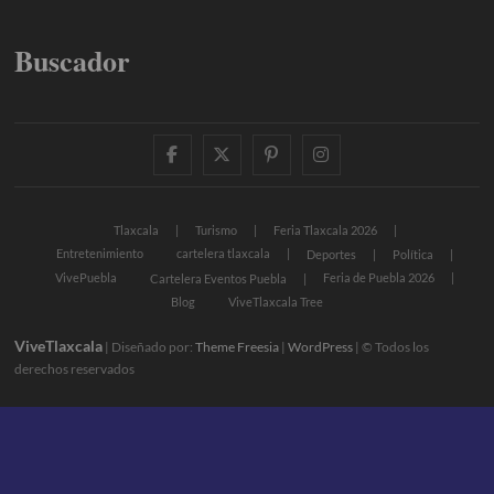
Buscador
facebook
twitter
pinterest
instagram
Tlaxcala
Turismo
Feria Tlaxcala 2026
Entretenimiento
cartelera tlaxcala
Deportes
Política
VivePuebla
Feria de Puebla 2026
Cartelera Eventos Puebla
Blog
ViveTlaxcala Tree
ViveTlaxcala
| Diseñado por:
Theme Freesia
|
WordPress
| © Todos los
derechos reservados