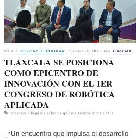
SLIDER
CIENCIA Y TECNOLOGÍA
EDUCACION
NOTICIAS
TLAXCALA
TLAXCALA SE POSICIONA
COMO EPICENTRO DE
INNOVACIÓN CON EL 1ER
CONGRESO DE ROBÓTICA
APLICADA
congreso
Olimpiada
robotica aplicada
talento
tlaxcala
UTT
_*Un encuentro que impulsa el desarrollo