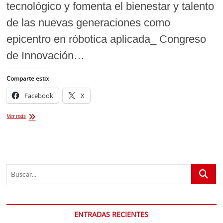
tecnológico y fomenta el bienestar y talento
de las nuevas generaciones como
epicentro en róbotica aplicada_ Congreso
de Innovación…
Comparte esto:
Facebook
X
TLAXCALA
Ver más
SE
POSICIONA
COMO
EPICENTRO
DE
Buscar...
INNOVACIÓN
CON
EL
1ER
CONGRESO
ENTRADAS RECIENTES
DE
ROBÓTICA