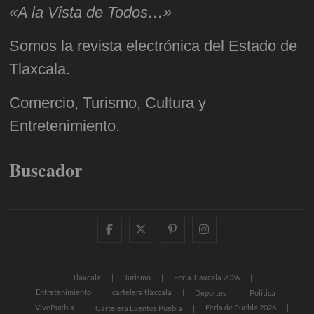
«A la Vista de Todos…»
Somos la revista electrónica del Estado de
Tlaxcala.
Comercio, Turismo, Cultura y
Entretenimiento.
Buscador
facebook
twitter
pinterest
instagram
Tlaxcala
Turismo
Feria Tlaxcala 2026
Entretenimiento
cartelera tlaxcala
Deportes
Política
VivePuebla
Feria de Puebla 2026
Cartelera Eventos Puebla