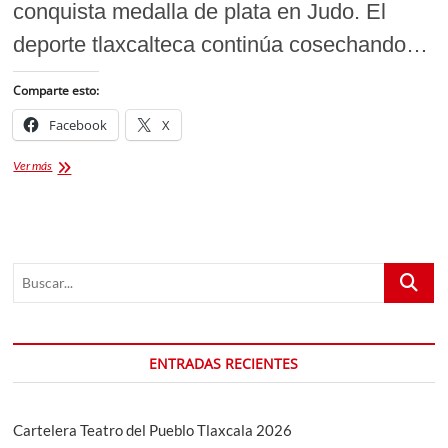
conquista medalla de plata en Judo. El
deporte tlaxcalteca continúa cosechando…
Comparte esto:
Facebook
X
Tlaxcala
Ver más
brilla
en
la
Olimpiada
Nacional:
Buscar...
Kenya
Cuahutle
gana
oro
en
ENTRADAS RECIENTES
Atletismo
y
Christian
Linares
Cartelera Teatro del Pueblo Tlaxcala 2026
suma