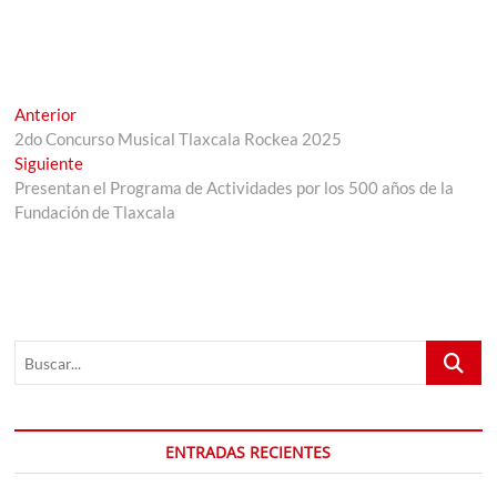
Navegación
Entrada
Anterior
anterior:
2do Concurso Musical Tlaxcala Rockea 2025
de
Entrada
Siguiente
entradas
siguiente:
Presentan el Programa de Actividades por los 500 años de la
Fundación de Tlaxcala
Buscar...
ENTRADAS RECIENTES