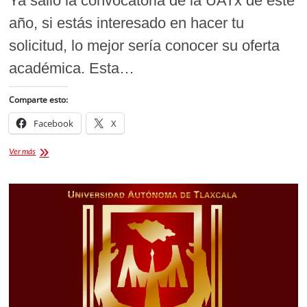
Ya salió la convocatoria de la UATx de este
año, si estás interesado en hacer tu
solicitud, lo mejor sería conocer su oferta
académica. Esta…
Comparte esto:
Facebook
X
Lista
Ver más
de
Licenciaturas:
Convocatoria
de
la
UATx