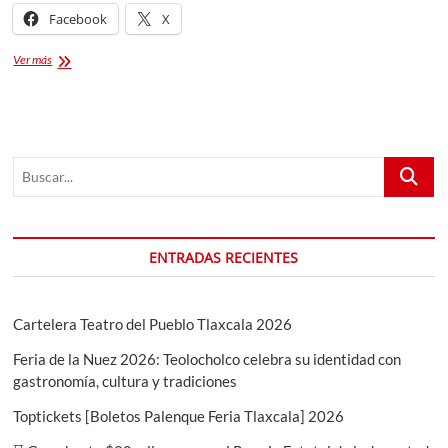
Facebook
X
Guía
Ver más
Ingreso
Universidad
Autónoma
de
Tlaxcala
Buscar...
UATx
ENTRADAS RECIENTES
Cartelera Teatro del Pueblo Tlaxcala 2026
Feria de la Nuez 2026: Teolocholco celebra su identidad con
gastronomía, cultura y tradiciones
Toptickets [Boletos Palenque Feria Tlaxcala] 2026