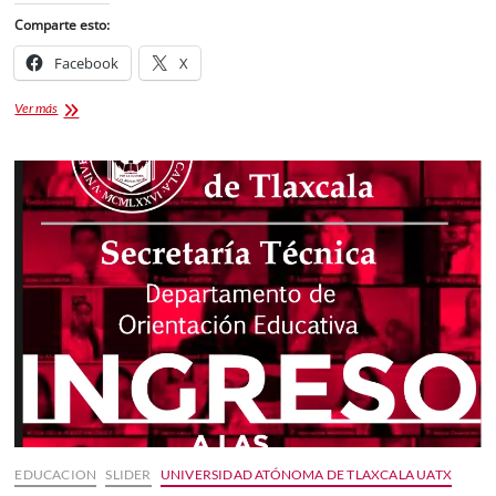
Comparte esto:
Facebook
X
Presentación
Ver más
Pasarela
«Exposición
de
Creaciones
2025”
EDUCACION
SLIDER
UNIVERSIDAD ATÓNOMA DE TLAXCALA UATX