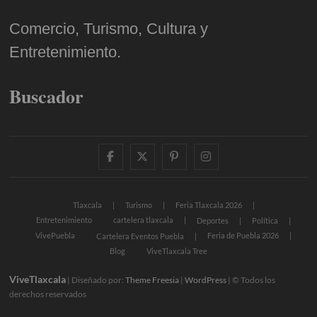
Comercio, Turismo, Cultura y
Entretenimiento.
Buscador
facebook
twitter
pinterest
instagram
Tlaxcala
Turismo
Feria Tlaxcala 2026
Entretenimiento
cartelera tlaxcala
Deportes
Política
VivePuebla
Feria de Puebla 2026
Cartelera Eventos Puebla
Blog
ViveTlaxcala Tree
ViveTlaxcala
| Diseñado por:
Theme Freesia
|
WordPress
| © Todos los
derechos reservados