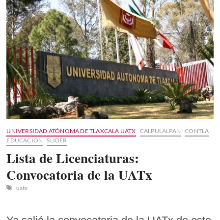
Tlaxcala
convocatoria
2021
UNIVERSIDAD ATÓNOMA DE TLAXCALA UATX
CALPULALPAN
CONTLA
EDUCACION
SLIDER
Lista de Licenciaturas:
Convocatoria de la UATx
uatx