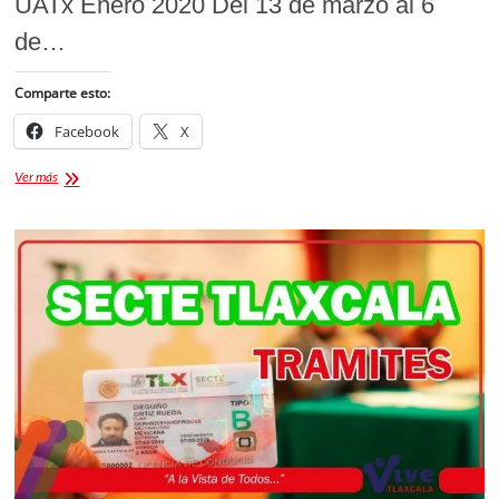
UATx Enero 2020 Del 13 de marzo al 6
de…
Comparte esto:
Facebook
X
Universidad
Ver más
Autónoma
de
Tlaxcala
Convocatoria
2020