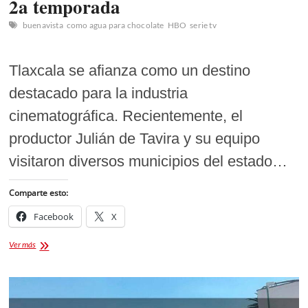
2a temporada
buenavista
como agua para chocolate
HBO
serie tv
Tlaxcala se afianza como un destino
destacado para la industria
cinematográfica. Recientemente, el
productor Julián de Tavira y su equipo
visitaron diversos municipios del estado…
Comparte esto:
Facebook
X
‘Como
Ver más
Agua
para
Chocolate’
elige
Tlaxcala