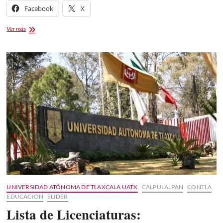
Facebook
X
Melany
Ver más
Grisel
Rosas
Reina
de
Feria
Tlaxcala
2022
👑
UNIVERSIDAD ATÓNOMA DE TLAXCALA UATX
CALPULALPAN
CONTLA
EDUCACION
SLIDER
Lista de Licenciaturas: