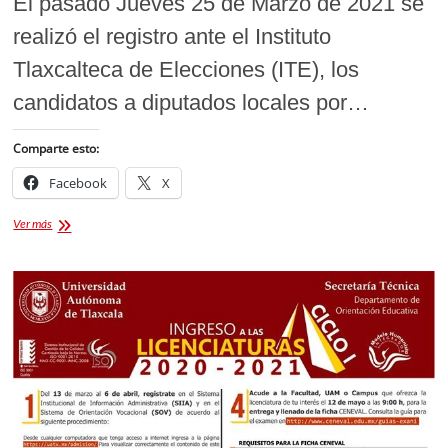
El pasado Jueves 25 de Marzo de 2021 se
realizó el registro ante el Instituto
Tlaxcalteca de Elecciones (ITE), los
candidatos a diputados locales por…
Comparte esto:
Facebook
X
REGISTRO
Ver más
ANTE
EL
ITE
DE
CANDIDATOS
A
DIPUTADOS
POR
EL
PRI