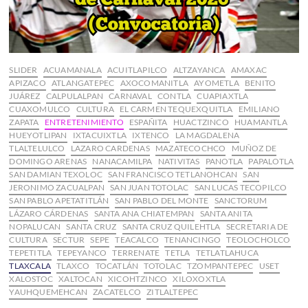
SLIDER
ACUAMANALA
ACUITLAPILCO
ALTZAYANCA
AMAXAC
APIZACO
ATLANGATEPEC
AXOCOMANITLA
AYOMETLA
BENITO
JUÁREZ
CALPULALPAN
CARNAVAL
CONTLA
CUAPIAXTLA
CUAXOMULCO
CULTURA
EL CARMEN TEQUEXQUITLA
EMILIANO
ZAPATA
ENTRETENIMIENTO
ESPAÑITA
HUACTZINCO
HUAMANTLA
HUEYOTLIPAN
IXTACUIXTLA
IXTENCO
LA MAGDALENA
TLALTELULCO
LAZARO CARDENAS
MAZATECOCHCO
MUÑOZ DE
DOMINGO ARENAS
NANACAMILPA
NATIVITAS
PANOTLA
PAPALOTLA
SAN DAMIAN TEXOLOC
SAN FRANCISCO TETLANOHCAN
SAN
JERONIMO ZACUALPAN
SAN JUAN TOTOLAC
SAN LUCAS TECOPILCO
SAN PABLO APETATITLÁN
SAN PABLO DEL MONTE
SANCTORUM
LÁZARO CÁRDENAS
SANTA ANA CHIATEMPAN
SANTA ANITA
NOPALUCAN
SANTA CRUZ
SANTA CRUZ QUILEHTLA
SECRETARIA DE
CULTURA
SECTUR
SEPE
TEACALCO
TENANCINGO
TEOLOCHOLCO
TEPETITLA
TEPEYANCO
TERRENATE
TETLA
TETLATLAHUCA
TLAXCALA
TLAXCO
TOCATLÁN
TOTOLAC
TZOMPANTEPEC
USET
XALOSTOC
XALTOCAN
XICOHTZINCO
XILOXOXTLA
YAUHQUEMEHCAN
ZACATELCO
ZITLALTEPEC