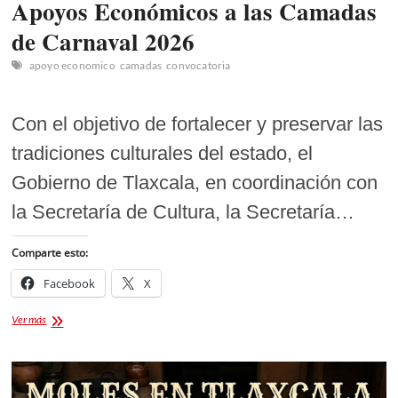
Apoyos Económicos a las Camadas
de Carnaval 2026
apoyo economico
camadas
convocatoria
Con el objetivo de fortalecer y preservar las
tradiciones culturales del estado, el
Gobierno de Tlaxcala, en coordinación con
la Secretaría de Cultura, la Secretaría…
Comparte esto:
Facebook
X
Apoyos
Ver más
Económicos
a
las
Camadas