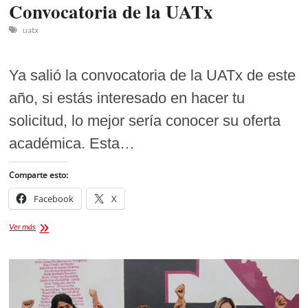
Convocatoria de la UATx
uatx
Ya salió la convocatoria de la UATx de este
año, si estás interesado en hacer tu
solicitud, lo mejor sería conocer su oferta
académica. Esta…
Comparte esto:
Facebook
X
Lista
Ver más
de
Licenciaturas:
Convocatoria
de
la
UATx