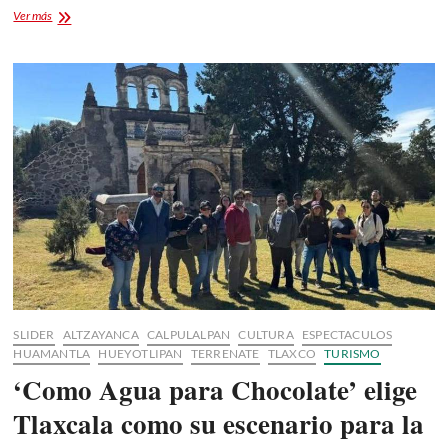
La
Ver más
Flor
Más
Bella
2025
en
la
Feria
Tlaxcala
2025:
Tradición
y
Orgullo
SLIDER
ALTZAYANCA
CALPULALPAN
CULTURA
ESPECTACULOS
HUAMANTLA
HUEYOTLIPAN
TERRENATE
TLAXCO
TURISMO
‘Como Agua para Chocolate’ elige
Tlaxcala como su escenario para la