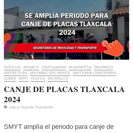
como
su
escenario
para
la
2a
temporada
NOTICIAS
APIZACO
CALPULALPAN
HUAMANTLA
SAN PABLO
APETATITLÁN
SAN PABLO DEL MONTE
SANTA ANA CHIATEMPAN
SLIDER
SMYT
TLAXCO
ZACATELCO
CANJE DE PLACAS TLAXCALA
2024
placas
tlaxcala
Transporte
SMYT amplía el periodo para canje de