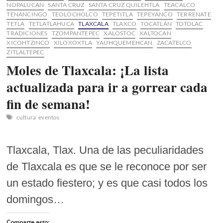
NOPALUCAN
SANTA CRUZ
SANTA CRUZ QUILEHTLA
TEACALCO
TENANCINGO
TEOLOCHOLCO
TEPETITLA
TEPEYANCO
TERRENATE
TETLA
TETLATLAHUCA
TLAXCALA
TLAXCO
TOCATLÁN
TOTOLAC
TRADICIONES
TZOMPANTEPEC
XALOSTOC
XALTOCAN
XICOHTZINCO
XILOXOXTLA
YAUHQUEMEHCAN
ZACATELCO
ZITLALTEPEC
Moles de Tlaxcala: ¡La lista
actualizada para ir a gorrear cada
fin de semana!
cultura
eventos
Tlaxcala, Tlax. Una de las peculiaridades
de Tlaxcala es que se le reconoce por ser
un estado fiestero; y es que casi todos los
domingos…
Comparte esto: