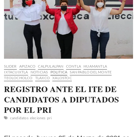
SLIDER
APIZACO
CALPULALPAN
CONTLA
HUAMANTLA
IXTACUIXTLA
NOTICIAS
POLITICA
SAN PABLO DEL MONTE
TEOLOCHOLCO
TLAXCO
XALOSTOC
REGISTRO ANTE EL ITE DE
CANDIDATOS A DIPUTADOS
POR EL PRI
candidatos
eleciones
pri