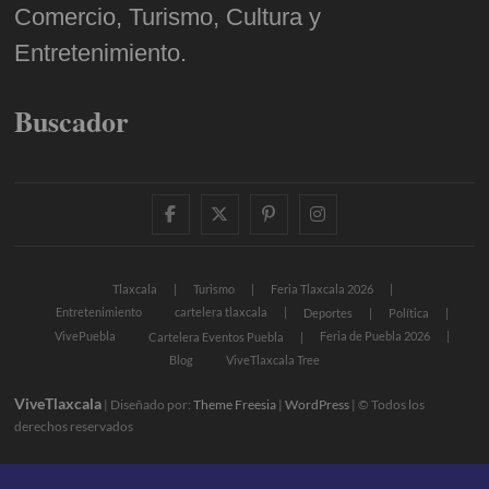
Comercio, Turismo, Cultura y
Entretenimiento.
Buscador
facebook
twitter
pinterest
instagram
Tlaxcala
Turismo
Feria Tlaxcala 2026
Entretenimiento
cartelera tlaxcala
Deportes
Política
VivePuebla
Feria de Puebla 2026
Cartelera Eventos Puebla
Blog
ViveTlaxcala Tree
ViveTlaxcala
| Diseñado por:
Theme Freesia
|
WordPress
| © Todos los
derechos reservados