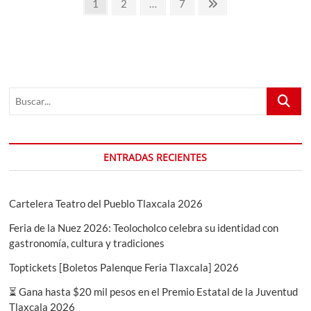
Paginación
Página
Página
Página
Página
1
2
…
7
2025
de
siguiente
en
la
entradas
Feria
Tlaxcala
2025:
Tradición
Buscar...
y
Orgullo
ENTRADAS RECIENTES
Cartelera Teatro del Pueblo Tlaxcala 2026
Feria de la Nuez 2026: Teolocholco celebra su identidad con
gastronomía, cultura y tradiciones
Toptickets [Boletos Palenque Feria Tlaxcala] 2026
⏳ Gana hasta $20 mil pesos en el Premio Estatal de la Juventud
Tlaxcala 2026