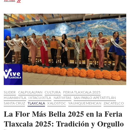
del
Festival
Internacional
de
Títeres
Rosete
Aranda
40.a
Edición
SLIDER
CALPULALPAN
CULTURA
FERIA TLAXCALA 2025
HUAMANTLA
IXTACUIXTLA
NATIVITAS
SAN PABLO APETATITLÁN
SANTA CRUZ
TLAXCALA
XALOSTOC
YAUHQUEMEHCAN
ZACATELCO
La Flor Más Bella 2025 en la Feria
Tlaxcala 2025: Tradición y Orgullo