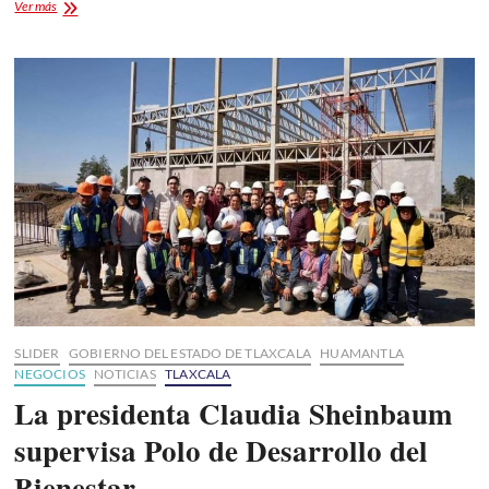
Moles
Ver más
de
Tlaxcala:
¡La
lista
actualizada
para
ir
a
gorrear
cada
fin
de
semana!
SLIDER
GOBIERNO DEL ESTADO DE TLAXCALA
HUAMANTLA
NEGOCIOS
NOTICIAS
TLAXCALA
La presidenta Claudia Sheinbaum
supervisa Polo de Desarrollo del
Bienestar