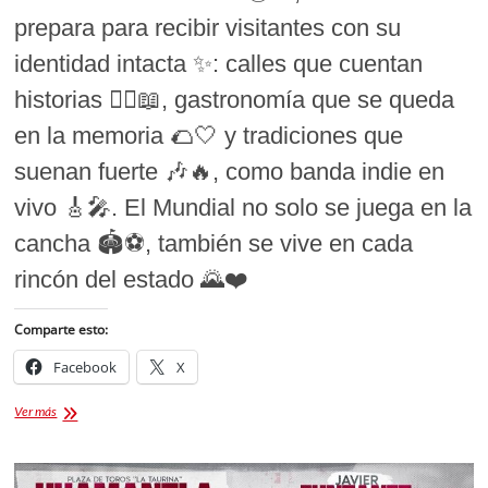
prepara para recibir visitantes con su
identidad intacta ✨: calles que cuentan
historias 🚶‍♂️📖, gastronomía que se queda
en la memoria 🌮🤍 y tradiciones que
suenan fuerte 🎶🔥, como banda indie en
vivo 🎸🎤. El Mundial no solo se juega en la
cancha 🏟️⚽, también se vive en cada
rincón del estado 🌄❤️
Comparte esto:
Facebook
X
Mundial
Ver más
México
2026
en