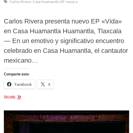
Carlos Rivera
Casa Huamantla
EP
musica
Carlos Rivera presenta nuevo EP «Vida»
en Casa Huamantla Huamantla, Tlaxcala
— En un emotivo y significativo encuentro
celebrado en Casa Huamantla, el cantautor
mexicano…
Comparte esto:
Facebook
X
Carlos
Ver más
Rivera
Canta
a
la
Vida
Eterna: