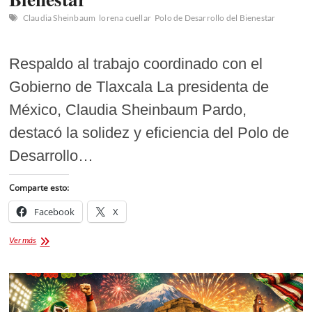
Claudia Sheinbaum
lorena cuellar
Polo de Desarrollo del Bienestar
Respaldo al trabajo coordinado con el
Gobierno de Tlaxcala La presidenta de
México, Claudia Sheinbaum Pardo,
destacó la solidez y eficiencia del Polo de
Desarrollo…
Comparte esto:
Facebook
X
La
Ver más
presidenta
Claudia
Sheinbaum
supervisa
Polo