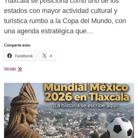
Tlaxcala se posiciona como uno de los
estados con mayor actividad cultural y
turística rumbo a la Copa del Mundo, con
una agenda estratégica que…
Comparte esto:
Facebook
X
Eventos
Ver más
en
Tlaxcala
Mundial
México
2026:
cultura,
turismo
y
proyección
internacional