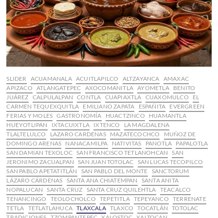
SLIDER
ACUAMANALA
ACUITLAPILCO
ALTZAYANCA
AMAXAC
APIZACO
ATLANGATEPEC
AXOCOMANITLA
AYOMETLA
BENITO
JUÁREZ
CALPULALPAN
CONTLA
CUAPIAXTLA
CUAXOMULCO
EL
CARMEN TEQUEXQUITLA
EMILIANO ZAPATA
ESPAÑITA
EVERGREEN
FERIAS Y MOLES
GASTRONOMÍA
HUACTZINCO
HUAMANTLA
HUEYOTLIPAN
IXTACUIXTLA
IXTENCO
LA MAGDALENA
TLALTELULCO
LAZARO CARDENAS
MAZATECOCHCO
MUÑOZ DE
DOMINGO ARENAS
NANACAMILPA
NATIVITAS
PANOTLA
PAPALOTLA
SAN DAMIAN TEXOLOC
SAN FRANCISCO TETLANOHCAN
SAN
JERONIMO ZACUALPAN
SAN JUAN TOTOLAC
SAN LUCAS TECOPILCO
SAN PABLO APETATITLÁN
SAN PABLO DEL MONTE
SANCTORUM
LÁZARO CÁRDENAS
SANTA ANA CHIATEMPAN
SANTA ANITA
NOPALUCAN
SANTA CRUZ
SANTA CRUZ QUILEHTLA
TEACALCO
TENANCINGO
TEOLOCHOLCO
TEPETITLA
TEPEYANCO
TERRENATE
TETLA
TETLATLAHUCA
TLAXCALA
TLAXCO
TOCATLÁN
TOTOLAC
TRADICIONES
TZOMPANTEPEC
XALOSTOC
XALTOCAN