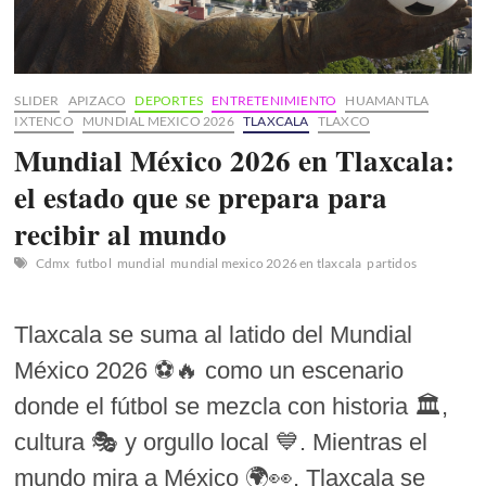
SLIDER
APIZACO
DEPORTES
ENTRETENIMIENTO
HUAMANTLA
IXTENCO
MUNDIAL MEXICO 2026
TLAXCALA
TLAXCO
Mundial México 2026 en Tlaxcala:
el estado que se prepara para
recibir al mundo
Cdmx
futbol
mundial
mundial mexico 2026 en tlaxcala
partidos
Tlaxcala se suma al latido del Mundial
México 2026 ⚽🔥 como un escenario
donde el fútbol se mezcla con historia 🏛️,
cultura 🎭 y orgullo local 💙. Mientras el
mundo mira a México 🌍👀, Tlaxcala se