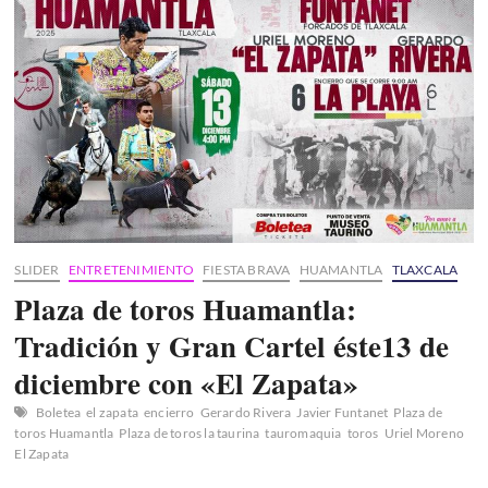
Tlaxcala:
el
estado
que
se
prepara
para
recibir
al
mundo
SLIDER
ENTRETENIMIENTO
FIESTA BRAVA
HUAMANTLA
TLAXCALA
Plaza de toros Huamantla:
Tradición y Gran Cartel éste13 de
diciembre con «El Zapata»
Boletea
el zapata
encierro
Gerardo Rivera
Javier Funtanet
Plaza de
toros Huamantla
Plaza de toros la taurina
tauromaquia
toros
Uriel Moreno
El Zapata