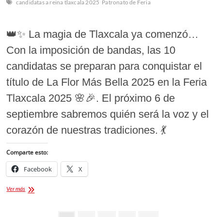
candidatas a reina tlaxcala 2025
Patronato de Feria
👑✨ La magia de Tlaxcala ya comenzó…
Con la imposición de bandas, las 10
candidatas se preparan para conquistar el
título de La Flor Más Bella 2025 en la Feria
Tlaxcala 2025 🌸🎉. El próximo 6 de
septiembre sabremos quién será la voz y el
corazón de nuestras tradiciones. 💃
Comparte esto:
Facebook
X
La
Ver más
Flor
Más
Bella