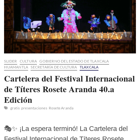
El
EP
«Vida»
como
un
Homenaje
Luminoso
a
la
Memoria
SLIDER
CULTURA
GOBIERNO DEL ESTADO DE TLAXCALA
HUAMANTLA
SECRETARÍA DE CULTURA
TLAXCALA
Cartelera del Festival Internacional
de Títeres Rosete Aranda 40.a
Edición
gratis
presentaciones
Rosete Aranda
🎭✨ ¡La espera terminó! La Cartelera del
Festival Internacional de Títeres Rosete