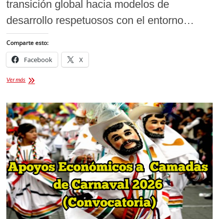
transición global hacia modelos de
desarrollo respetuosos con el entorno…
Comparte esto:
Facebook
X
Presentan
Ver más
el
vehículo
TT,
Totalmente
Tlaxcalteca:
El
primer
automóvil
eléctrico
mexicano
hecho
en
Huamantla