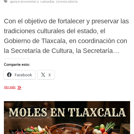
apoyo economico
camadas
convocatoria
Con el objetivo de fortalecer y preservar las
tradiciones culturales del estado, el
Gobierno de Tlaxcala, en coordinación con
la Secretaría de Cultura, la Secretaría…
Comparte esto:
Facebook
X
Apoyos
Ver más
Económicos
a
las
Camadas
de
Carnaval
2026