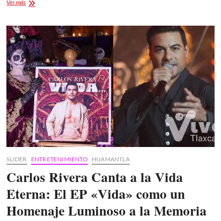
Plaza
Ver más
de
toros
Huamantla:
Tradición
y
Gran
Cartel
éste13
de
diciembre
con
«El
Zapata»
SLIDER
ENTRETENIMIENTO
HUAMANTLA
Carlos Rivera Canta a la Vida
Eterna: El EP «Vida» como un
Homenaje Luminoso a la Memoria