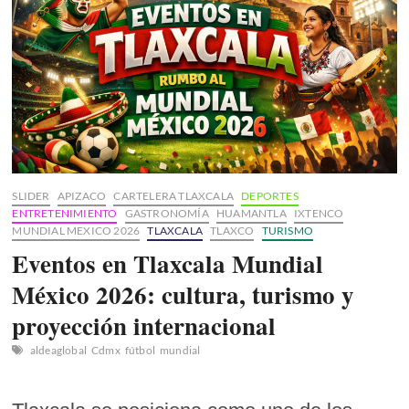
de
Desarrollo
del
Bienestar
SLIDER
APIZACO
CARTELERA TLAXCALA
DEPORTES
ENTRETENIMIENTO
GASTRONOMÍA
HUAMANTLA
IXTENCO
MUNDIAL MEXICO 2026
TLAXCALA
TLAXCO
TURISMO
Eventos en Tlaxcala Mundial
México 2026: cultura, turismo y
proyección internacional
aldeaglobal
Cdmx
fútbol
mundial