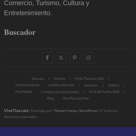
Comercio, Turismo, Cultura y
Entretenimiento.
Buscador
facebook
twitter
pinterest
instagram
Tlaxcala
Turismo
Feria Tlaxcala 2026
Entretenimiento
cartelera tlaxcala
Deportes
Política
VivePuebla
Feria de Puebla 2026
Cartelera Eventos Puebla
Blog
ViveTlaxcala Tree
ViveTlaxcala
| Diseñado por:
Theme Freesia
|
WordPress
| © Todos los
derechos reservados