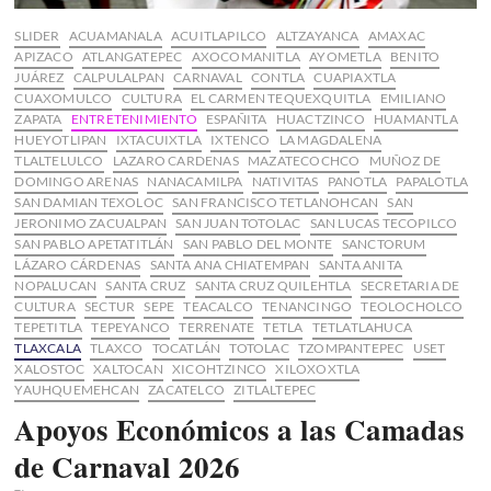
SLIDER
ACUAMANALA
ACUITLAPILCO
ALTZAYANCA
AMAXAC
APIZACO
ATLANGATEPEC
AXOCOMANITLA
AYOMETLA
BENITO
JUÁREZ
CALPULALPAN
CARNAVAL
CONTLA
CUAPIAXTLA
CUAXOMULCO
CULTURA
EL CARMEN TEQUEXQUITLA
EMILIANO
ZAPATA
ENTRETENIMIENTO
ESPAÑITA
HUACTZINCO
HUAMANTLA
HUEYOTLIPAN
IXTACUIXTLA
IXTENCO
LA MAGDALENA
TLALTELULCO
LAZARO CARDENAS
MAZATECOCHCO
MUÑOZ DE
DOMINGO ARENAS
NANACAMILPA
NATIVITAS
PANOTLA
PAPALOTLA
SAN DAMIAN TEXOLOC
SAN FRANCISCO TETLANOHCAN
SAN
JERONIMO ZACUALPAN
SAN JUAN TOTOLAC
SAN LUCAS TECOPILCO
SAN PABLO APETATITLÁN
SAN PABLO DEL MONTE
SANCTORUM
LÁZARO CÁRDENAS
SANTA ANA CHIATEMPAN
SANTA ANITA
NOPALUCAN
SANTA CRUZ
SANTA CRUZ QUILEHTLA
SECRETARIA DE
CULTURA
SECTUR
SEPE
TEACALCO
TENANCINGO
TEOLOCHOLCO
TEPETITLA
TEPEYANCO
TERRENATE
TETLA
TETLATLAHUCA
TLAXCALA
TLAXCO
TOCATLÁN
TOTOLAC
TZOMPANTEPEC
USET
XALOSTOC
XALTOCAN
XICOHTZINCO
XILOXOXTLA
YAUHQUEMEHCAN
ZACATELCO
ZITLALTEPEC
Apoyos Económicos a las Camadas
de Carnaval 2026