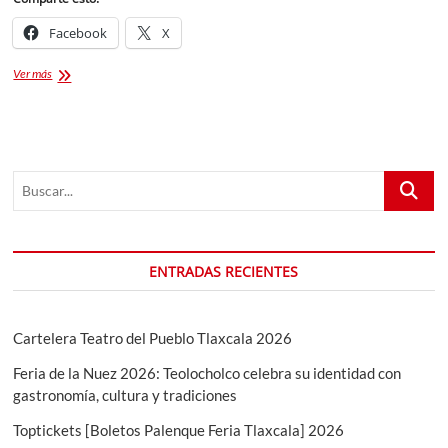
Facebook
X
Moles
Ver más
de
Tlaxcala:
¡La
lista
actualizada
Buscar...
para
ir
a
gorrear
cada
ENTRADAS RECIENTES
fin
de
semana!
Cartelera Teatro del Pueblo Tlaxcala 2026
Feria de la Nuez 2026: Teolocholco celebra su identidad con
gastronomía, cultura y tradiciones
Toptickets [Boletos Palenque Feria Tlaxcala] 2026