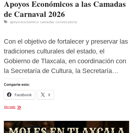
Apoyos Económicos a las Camadas
de Carnaval 2026
apoyo economico
camadas
convocatoria
Con el objetivo de fortalecer y preservar las
tradiciones culturales del estado, el
Gobierno de Tlaxcala, en coordinación con
la Secretaría de Cultura, la Secretaría…
Comparte esto:
Facebook
X
Apoyos
Ver más
Económicos
a
las
Camadas