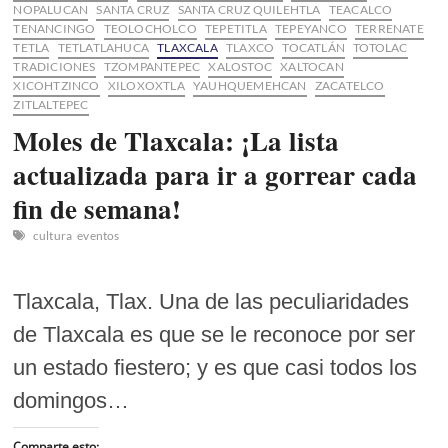
NOPALUCAN
SANTA CRUZ
SANTA CRUZ QUILEHTLA
TEACALCO
TENANCINGO
TEOLOCHOLCO
TEPETITLA
TEPEYANCO
TERRENATE
TETLA
TETLATLAHUCA
TLAXCALA
TLAXCO
TOCATLÁN
TOTOLAC
TRADICIONES
TZOMPANTEPEC
XALOSTOC
XALTOCAN
XICOHTZINCO
XILOXOXTLA
YAUHQUEMEHCAN
ZACATELCO
ZITLALTEPEC
Moles de Tlaxcala: ¡La lista
actualizada para ir a gorrear cada
fin de semana!
cultura
eventos
Tlaxcala, Tlax. Una de las peculiaridades
de Tlaxcala es que se le reconoce por ser
un estado fiestero; y es que casi todos los
domingos…
Comparte esto: