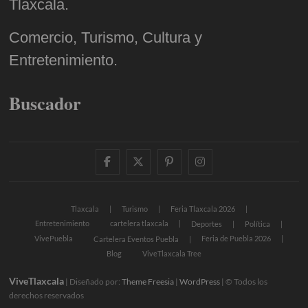
Tlaxcala.
Comercio, Turismo, Cultura y
Entretenimiento.
Buscador
facebook
twitter
pinterest
instagram
Tlaxcala
Turismo
Feria Tlaxcala 2026
Entretenimiento
cartelera tlaxcala
Deportes
Política
VivePuebla
Feria de Puebla 2026
Cartelera Eventos Puebla
Blog
ViveTlaxcala Tree
ViveTlaxcala
| Diseñado por:
Theme Freesia
|
WordPress
| © Todos los
derechos reservados