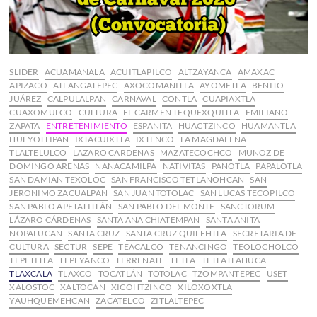
SLIDER
ACUAMANALA
ACUITLAPILCO
ALTZAYANCA
AMAXAC
APIZACO
ATLANGATEPEC
AXOCOMANITLA
AYOMETLA
BENITO
JUÁREZ
CALPULALPAN
CARNAVAL
CONTLA
CUAPIAXTLA
CUAXOMULCO
CULTURA
EL CARMEN TEQUEXQUITLA
EMILIANO
ZAPATA
ENTRETENIMIENTO
ESPAÑITA
HUACTZINCO
HUAMANTLA
HUEYOTLIPAN
IXTACUIXTLA
IXTENCO
LA MAGDALENA
TLALTELULCO
LAZARO CARDENAS
MAZATECOCHCO
MUÑOZ DE
DOMINGO ARENAS
NANACAMILPA
NATIVITAS
PANOTLA
PAPALOTLA
SAN DAMIAN TEXOLOC
SAN FRANCISCO TETLANOHCAN
SAN
JERONIMO ZACUALPAN
SAN JUAN TOTOLAC
SAN LUCAS TECOPILCO
SAN PABLO APETATITLÁN
SAN PABLO DEL MONTE
SANCTORUM
LÁZARO CÁRDENAS
SANTA ANA CHIATEMPAN
SANTA ANITA
NOPALUCAN
SANTA CRUZ
SANTA CRUZ QUILEHTLA
SECRETARIA DE
CULTURA
SECTUR
SEPE
TEACALCO
TENANCINGO
TEOLOCHOLCO
TEPETITLA
TEPEYANCO
TERRENATE
TETLA
TETLATLAHUCA
TLAXCALA
TLAXCO
TOCATLÁN
TOTOLAC
TZOMPANTEPEC
USET
XALOSTOC
XALTOCAN
XICOHTZINCO
XILOXOXTLA
YAUHQUEMEHCAN
ZACATELCO
ZITLALTEPEC