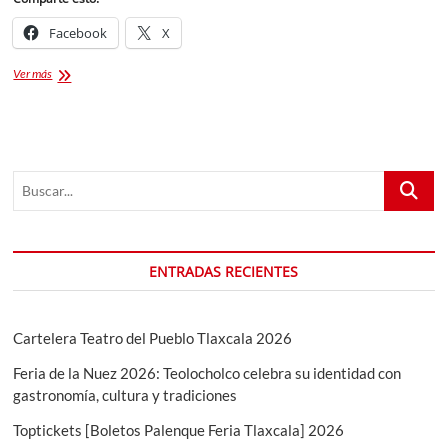
Facebook
X
Moles
Ver más
de
Tlaxcala:
¡La
lista
actualizada
Buscar...
para
ir
a
gorrear
cada
ENTRADAS RECIENTES
fin
de
semana!
Cartelera Teatro del Pueblo Tlaxcala 2026
Feria de la Nuez 2026: Teolocholco celebra su identidad con
gastronomía, cultura y tradiciones
Toptickets [Boletos Palenque Feria Tlaxcala] 2026