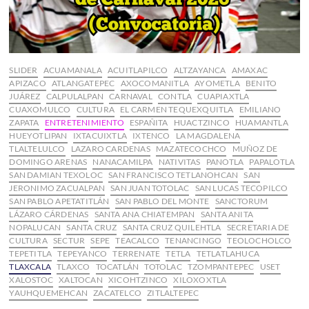
SLIDER
ACUAMANALA
ACUITLAPILCO
ALTZAYANCA
AMAXAC
APIZACO
ATLANGATEPEC
AXOCOMANITLA
AYOMETLA
BENITO
JUÁREZ
CALPULALPAN
CARNAVAL
CONTLA
CUAPIAXTLA
CUAXOMULCO
CULTURA
EL CARMEN TEQUEXQUITLA
EMILIANO
ZAPATA
ENTRETENIMIENTO
ESPAÑITA
HUACTZINCO
HUAMANTLA
HUEYOTLIPAN
IXTACUIXTLA
IXTENCO
LA MAGDALENA
TLALTELULCO
LAZARO CARDENAS
MAZATECOCHCO
MUÑOZ DE
DOMINGO ARENAS
NANACAMILPA
NATIVITAS
PANOTLA
PAPALOTLA
SAN DAMIAN TEXOLOC
SAN FRANCISCO TETLANOHCAN
SAN
JERONIMO ZACUALPAN
SAN JUAN TOTOLAC
SAN LUCAS TECOPILCO
SAN PABLO APETATITLÁN
SAN PABLO DEL MONTE
SANCTORUM
LÁZARO CÁRDENAS
SANTA ANA CHIATEMPAN
SANTA ANITA
NOPALUCAN
SANTA CRUZ
SANTA CRUZ QUILEHTLA
SECRETARIA DE
CULTURA
SECTUR
SEPE
TEACALCO
TENANCINGO
TEOLOCHOLCO
TEPETITLA
TEPEYANCO
TERRENATE
TETLA
TETLATLAHUCA
TLAXCALA
TLAXCO
TOCATLÁN
TOTOLAC
TZOMPANTEPEC
USET
XALOSTOC
XALTOCAN
XICOHTZINCO
XILOXOXTLA
YAUHQUEMEHCAN
ZACATELCO
ZITLALTEPEC