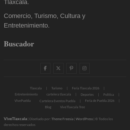
Tlaxcala.
Comercio, Turismo, Cultura y
Entretenimiento.
Buscador
facebook
twitter
pinterest
instagram
Tlaxcala
Turismo
Feria Tlaxcala 2026
Entretenimiento
cartelera tlaxcala
Deportes
Política
VivePuebla
Feria de Puebla 2026
Cartelera Eventos Puebla
Blog
ViveTlaxcala Tree
ViveTlaxcala
| Diseñado por:
Theme Freesia
|
WordPress
| © Todos los
derechos reservados