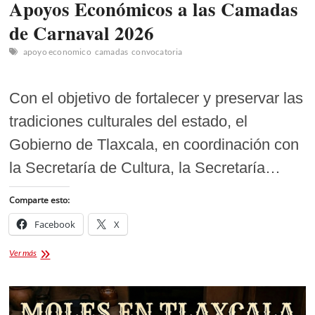
Apoyos Económicos a las Camadas
de Carnaval 2026
apoyo economico
camadas
convocatoria
Con el objetivo de fortalecer y preservar las
tradiciones culturales del estado, el
Gobierno de Tlaxcala, en coordinación con
la Secretaría de Cultura, la Secretaría…
Comparte esto:
Facebook
X
Apoyos
Ver más
Económicos
a
las
Camadas