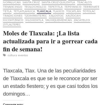
NOPALUCAN
SANTA CRUZ
SANTA CRUZ QUILEHTLA
TEACALCO
TENANCINGO
TEOLOCHOLCO
TEPETITLA
TEPEYANCO
TERRENATE
TETLA
TETLATLAHUCA
TLAXCALA
TLAXCO
TOCATLÁN
TOTOLAC
TRADICIONES
TZOMPANTEPEC
XALOSTOC
XALTOCAN
XICOHTZINCO
XILOXOXTLA
YAUHQUEMEHCAN
ZACATELCO
ZITLALTEPEC
Moles de Tlaxcala: ¡La lista
actualizada para ir a gorrear cada
fin de semana!
cultura
eventos
Tlaxcala, Tlax. Una de las peculiaridades
de Tlaxcala es que se le reconoce por ser
un estado fiestero; y es que casi todos los
domingos…
Comparte esto: