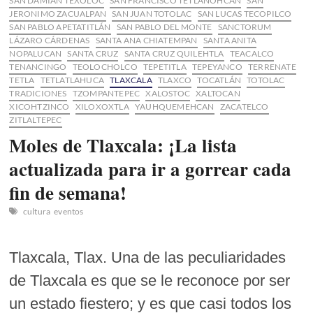
SAN DAMIAN TEXOLOC
SAN FRANCISCO TETLANOHCAN
SAN
JERONIMO ZACUALPAN
SAN JUAN TOTOLAC
SAN LUCAS TECOPILCO
SAN PABLO APETATITLÁN
SAN PABLO DEL MONTE
SANCTORUM
LÁZARO CÁRDENAS
SANTA ANA CHIATEMPAN
SANTA ANITA
NOPALUCAN
SANTA CRUZ
SANTA CRUZ QUILEHTLA
TEACALCO
TENANCINGO
TEOLOCHOLCO
TEPETITLA
TEPEYANCO
TERRENATE
TETLA
TETLATLAHUCA
TLAXCALA
TLAXCO
TOCATLÁN
TOTOLAC
TRADICIONES
TZOMPANTEPEC
XALOSTOC
XALTOCAN
XICOHTZINCO
XILOXOXTLA
YAUHQUEMEHCAN
ZACATELCO
ZITLALTEPEC
Moles de Tlaxcala: ¡La lista
actualizada para ir a gorrear cada
fin de semana!
cultura
eventos
Tlaxcala, Tlax. Una de las peculiaridades
de Tlaxcala es que se le reconoce por ser
un estado fiestero; y es que casi todos los