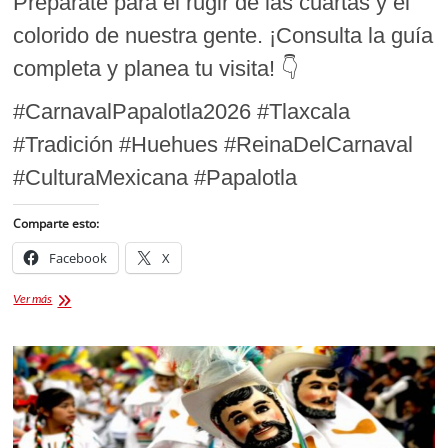
Prepárate para el rugir de las cuartas y el
colorido de nuestra gente. ¡Consulta la guía
completa y planea tu visita! 👇
#CarnavalPapalotla2026 #Tlaxcala
#Tradición #Huehues #ReinaDelCarnaval
#CulturaMexicana #Papalotla
Comparte esto:
Facebook
X
¿Cuándo
Ver más
es
el
Carnaval
Papalotla
2026?
Fechas
oficiales
y