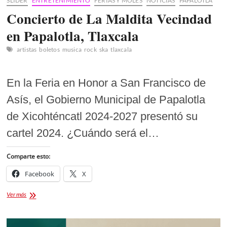
SLIDER
ENTRETENIMIENTO
FERIAS Y MOLES
NOTICIAS
PAPALOTLA
Concierto de La Maldita Vecindad
en Papalotla, Tlaxcala
artistas
boletos
musica
rock
ska
tlaxcala
En la Feria en Honor a San Francisco de
Asís, el Gobierno Municipal de Papalotla
de Xicohténcatl 2024-2027 presentó su
cartel 2024. ¿Cuándo será el…
Comparte esto:
Facebook
X
Concierto
Ver más
de
La
Maldita