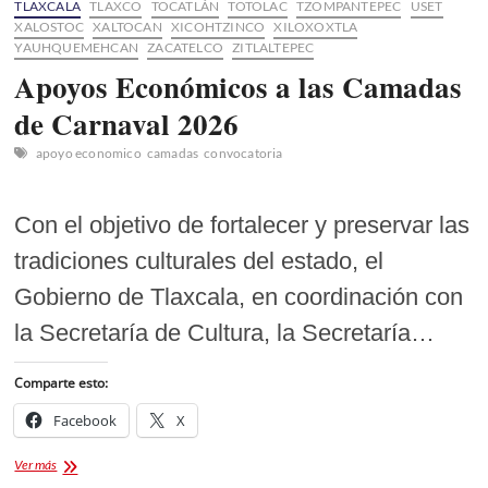
TLAXCALA
TLAXCO
TOCATLÁN
TOTOLAC
TZOMPANTEPEC
USET
XALOSTOC
XALTOCAN
XICOHTZINCO
XILOXOXTLA
YAUHQUEMEHCAN
ZACATELCO
ZITLALTEPEC
Apoyos Económicos a las Camadas
de Carnaval 2026
apoyo economico
camadas
convocatoria
Con el objetivo de fortalecer y preservar las
tradiciones culturales del estado, el
Gobierno de Tlaxcala, en coordinación con
la Secretaría de Cultura, la Secretaría…
Comparte esto:
Facebook
X
Apoyos
Ver más
Económicos