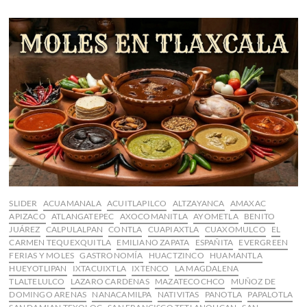
a
las
Camadas
de
Carnaval
2026
SLIDER
ACUAMANALA
ACUITLAPILCO
ALTZAYANCA
AMAXAC
APIZACO
ATLANGATEPEC
AXOCOMANITLA
AYOMETLA
BENITO
JUÁREZ
CALPULALPAN
CONTLA
CUAPIAXTLA
CUAXOMULCO
EL
CARMEN TEQUEXQUITLA
EMILIANO ZAPATA
ESPAÑITA
EVERGREEN
FERIAS Y MOLES
GASTRONOMÍA
HUACTZINCO
HUAMANTLA
HUEYOTLIPAN
IXTACUIXTLA
IXTENCO
LA MAGDALENA
TLALTELULCO
LAZARO CARDENAS
MAZATECOCHCO
MUÑOZ DE
DOMINGO ARENAS
NANACAMILPA
NATIVITAS
PANOTLA
PAPALOTLA