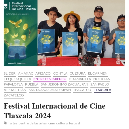
Vecindad
en
Papalotla,
Tlaxcala
SLIDER
AMAXAC
APIZACO
CONTLA
CULTURA
EL CARMEN
TEQUEXQUITLA
ENTRETENIMIENTO
HUAMANTLA
NOTICIAS
PAPALOTLA
PUEBLA
SAN JERONIMO ZACUALPAN
SAN PABLO
APETATITLÁN
SANTA ANA CHIATEMPAN
TEACALCO
TLAXCALA
ZACATELCO
Festival Internacional de Cine
Tlaxcala 2024
artes
centro de las artes
cine
cultura
festival