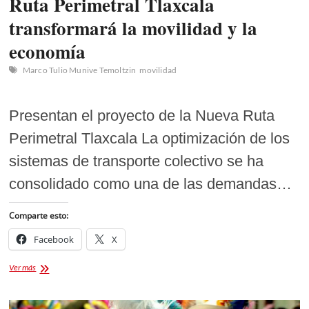
Ruta Perimetral Tlaxcala
transformará la movilidad y la
economía
Marco Tulio Munive Temoltzin
movilidad
Presentan el proyecto de la Nueva Ruta
Perimetral Tlaxcala La optimización de los
sistemas de transporte colectivo se ha
consolidado como una de las demandas…
Comparte esto:
Facebook
X
De
Ver más
70
a
24