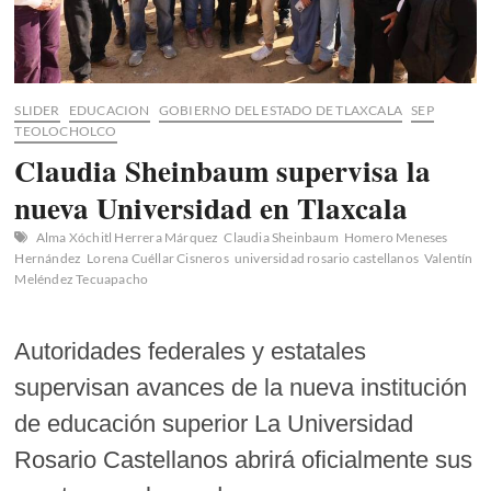
semana!
SLIDER
EDUCACION
GOBIERNO DEL ESTADO DE TLAXCALA
SEP
TEOLOCHOLCO
Claudia Sheinbaum supervisa la
nueva Universidad en Tlaxcala
Alma Xóchitl Herrera Márquez
Claudia Sheinbaum
Homero Meneses
Hernández
Lorena Cuéllar Cisneros
universidad rosario castellanos
Valentín
Meléndez Tecuapacho
Autoridades federales y estatales
supervisan avances de la nueva institución
de educación superior La Universidad
Rosario Castellanos abrirá oficialmente sus