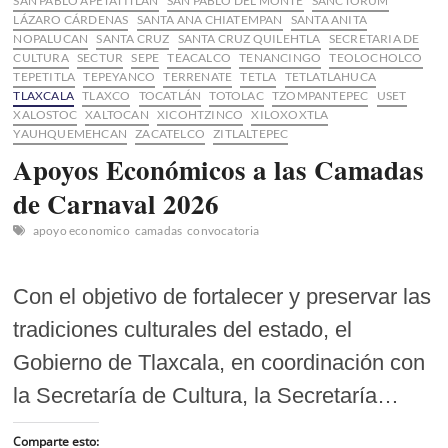
SAN PABLO APETATITLÁN
SAN PABLO DEL MONTE
SANCTORUM
LÁZARO CÁRDENAS
SANTA ANA CHIATEMPAN
SANTA ANITA
NOPALUCAN
SANTA CRUZ
SANTA CRUZ QUILEHTLA
SECRETARIA DE
CULTURA
SECTUR
SEPE
TEACALCO
TENANCINGO
TEOLOCHOLCO
TEPETITLA
TEPEYANCO
TERRENATE
TETLA
TETLATLAHUCA
TLAXCALA
TLAXCO
TOCATLÁN
TOTOLAC
TZOMPANTEPEC
USET
XALOSTOC
XALTOCAN
XICOHTZINCO
XILOXOXTLA
YAUHQUEMEHCAN
ZACATELCO
ZITLALTEPEC
Apoyos Económicos a las Camadas
de Carnaval 2026
apoyo economico
camadas
convocatoria
Con el objetivo de fortalecer y preservar las
tradiciones culturales del estado, el
Gobierno de Tlaxcala, en coordinación con
la Secretaría de Cultura, la Secretaría…
Comparte esto: