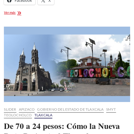
Facebook
X
Feria
Ver más
de
la
Nuez
2026:
Teolocholco
celebra
su
identidad
con
gastronomía,
cultura
y
tradiciones
SLIDER
APIZACO
GOBIERNO DEL ESTADO DE TLAXCALA
SMYT
TEOLOCHOLCO
TLAXCALA
De 70 a 24 pesos: Cómo la Nueva