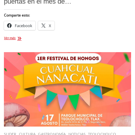
puertas en el mes de…
Comparte esto:
Facebook
X
Claudia
Ver más
Sheinbaum
supervisa
la
nueva
Universidad
en
Tlaxcala
SLIDER
CULTURA
GASTRONOMÍA
NOTICIAS
TEOLOCHOLCO