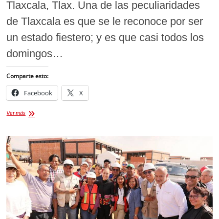
Tlaxcala, Tlax. Una de las peculiaridades
de Tlaxcala es que se le reconoce por ser
un estado fiestero; y es que casi todos los
domingos…
Comparte esto:
Facebook
X
Moles
Ver más
de
Tlaxcala:
¡La
lista
actualizada
para
ir
a
gorrear
cada
fin
de