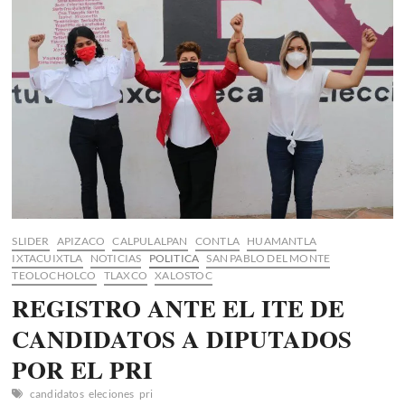
en
San
Luis
Teolocholco
SLIDER
APIZACO
CALPULALPAN
CONTLA
HUAMANTLA
IXTACUIXTLA
NOTICIAS
POLITICA
SAN PABLO DEL MONTE
TEOLOCHOLCO
TLAXCO
XALOSTOC
REGISTRO ANTE EL ITE DE
CANDIDATOS A DIPUTADOS
POR EL PRI
candidatos
eleciones
pri