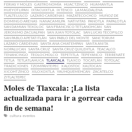
FERIAS Y MOLES
GASTRONOMÍA
HUACTZINCO
HUAMANTLA
HUEYOTLIPAN
IXTACUIXTLA
IXTENCO
LA MAGDALENA
TLALTELULCO
LAZARO CARDENAS
MAZATECOCHCO
MUÑOZ DE
DOMINGO ARENAS
NANACAMILPA
NATIVITAS
PANOTLA
PAPALOTLA
SAN DAMIAN TEXOLOC
SAN FRANCISCO TETLANOHCAN
SAN
JERONIMO ZACUALPAN
SAN JUAN TOTOLAC
SAN LUCAS TECOPILCO
SAN PABLO APETATITLÁN
SAN PABLO DEL MONTE
SANCTORUM
LÁZARO CÁRDENAS
SANTA ANA CHIATEMPAN
SANTA ANITA
NOPALUCAN
SANTA CRUZ
SANTA CRUZ QUILEHTLA
TEACALCO
TENANCINGO
TEOLOCHOLCO
TEPETITLA
TEPEYANCO
TERRENATE
TETLA
TETLATLAHUCA
TLAXCALA
TLAXCO
TOCATLÁN
TOTOLAC
TRADICIONES
TZOMPANTEPEC
XALOSTOC
XALTOCAN
XICOHTZINCO
XILOXOXTLA
YAUHQUEMEHCAN
ZACATELCO
ZITLALTEPEC
Moles de Tlaxcala: ¡La lista
actualizada para ir a gorrear cada
fin de semana!
cultura
eventos