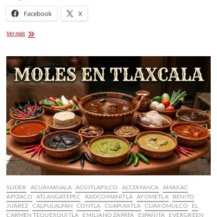
Facebook
X
Apoyos
Ver más
Económicos
a
las
Camadas
de
Carnaval
2026
SLIDER
ACUAMANALA
ACUITLAPILCO
ALTZAYANCA
AMAXAC
APIZACO
ATLANGATEPEC
AXOCOMANITLA
AYOMETLA
BENITO
JUÁREZ
CALPULALPAN
CONTLA
CUAPIAXTLA
CUAXOMULCO
EL
CARMEN TEQUEXQUITLA
EMILIANO ZAPATA
ESPAÑITA
EVERGREEN