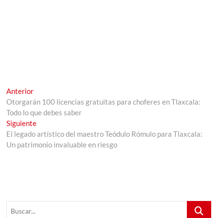
Navegación
Entrada
Anterior
anterior:
Otorgarán 100 licencias gratuitas para choferes en Tlaxcala:
de
Todo lo que debes saber
entradas
Entrada
Siguiente
siguiente:
El legado artístico del maestro Teódulo Rómulo para Tlaxcala:
Un patrimonio invaluable en riesgo
Buscar...