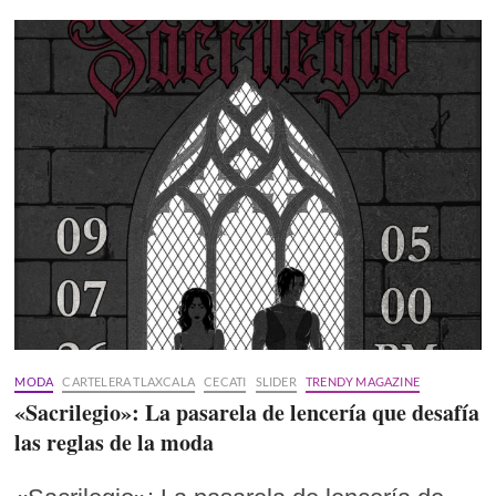
MODA
CARTELERA TLAXCALA
CECATI
SLIDER
TRENDY MAGAZINE
«Sacrilegio»: La pasarela de lencería que desafía
las reglas de la moda