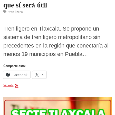
que sí será útil
tren ligero
Tren ligero en Tlaxcala. Se propone un
sistema de tren ligero metropolitano sin
precedentes en la región que conectaría al
menos 19 municipios en Puebla…
Comparte esto:
Facebook
X
Tren
Ver más
ligero
en
Tlaxcala.
Un
tren
que