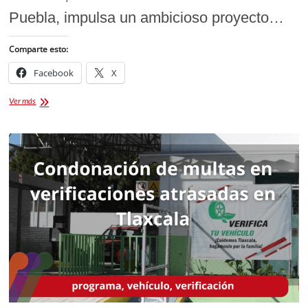
Puebla, impulsa un ambicioso proyecto…
Comparte esto:
Facebook
X
Tlaxcala
Ver más
y
Puebla
unen
fuerzas
para
revolucionar
el
transporte
público