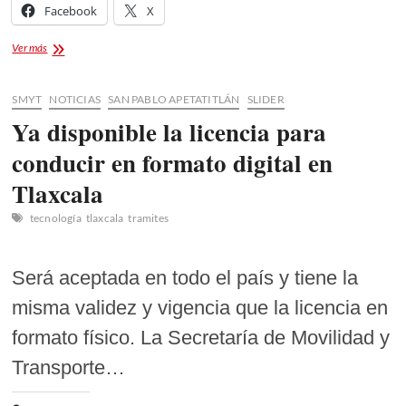
Facebook
X
CIERRES
Ver más
VIALES
POR
EL
SMYT
NOTICIAS
SAN PABLO APETATITLÁN
SLIDER
8M
Ya disponible la licencia para
EN
TLAXCALA
conducir en formato digital en
Tlaxcala
tecnología
tlaxcala
tramites
Será aceptada en todo el país y tiene la
misma validez y vigencia que la licencia en
formato físico. La Secretaría de Movilidad y
Transporte…