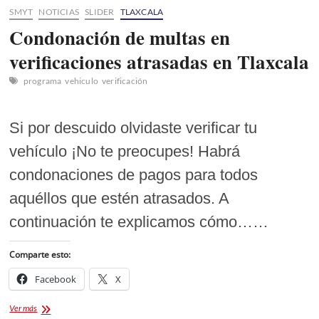
SMYT
NOTICIAS
SLIDER
TLAXCALA
Condonación de multas en
verificaciones atrasadas en Tlaxcala
programa
vehiculo
verificación
Si por descuido olvidaste verificar tu
vehículo ¡No te preocupes! Habrá
condonaciones de pagos para todos
aquéllos que estén atrasados. A
continuación te explicamos cómo……
Comparte esto:
Facebook
X
Condonación
Ver más