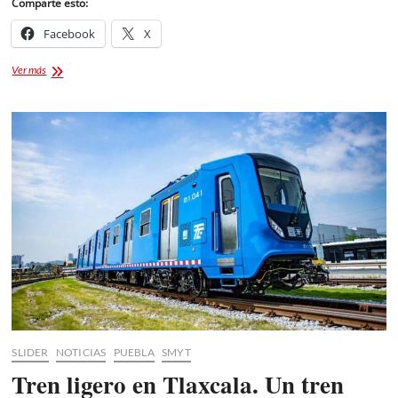
Comparte esto:
Facebook
X
Ya
Ver más
disponible
la
licencia
para
conducir
en
formato
digital
en
Tlaxcala
SLIDER
NOTICIAS
PUEBLA
SMYT
Tren ligero en Tlaxcala. Un tren