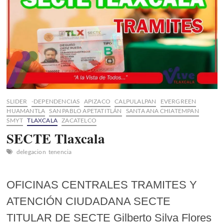
sí
será
útil
SLIDER
-DEPENDENCIAS
APIZACO
CALPULALPAN
EVERGREEN
HUAMANTLA
SAN PABLO APETATITLÁN
SANTA ANA CHIATEMPAN
SMYT
TLAXCALA
ZACATELCO
SECTE Tlaxcala
delegacion
tenencia
OFICINAS CENTRALES TRAMITES Y
ATENCIÓN CIUDADANA SECTE
TITULAR DE SECTE Gilberto Silva Flores