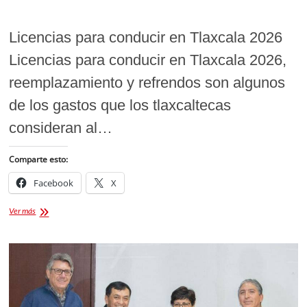
Licencias para conducir en Tlaxcala 2026
Licencias para conducir en Tlaxcala 2026,
reemplazamiento y refrendos son algunos
de los gastos que los tlaxcaltecas
consideran al…
Comparte esto:
Facebook
X
Licencias
Ver más
para
conducir
en
Tlaxcala
2026