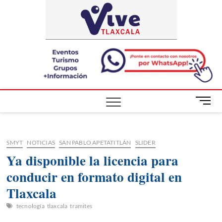
Saltar
ViveTlaxca
A LA VISTA
al
DE TODOS
contenido
B
o
t
ó
SMYT
NOTICIAS
SAN PABLO APETATITLÁN
SLIDER
n
d
Ya disponible la licencia para
e
conducir en formato digital en
m
e
Tlaxcala
n
tecnología
tlaxcala
tramites
ú