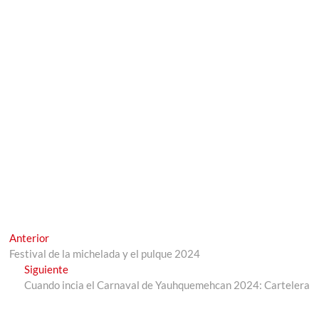
Navegación
Entrada
Anterior
anterior:
Festival de la michelada y el pulque 2024
de
Entrada
Siguiente
entradas
siguiente:
Cuando incia el Carnaval de Yauhquemehcan 2024: Cartelera