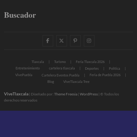
Buscador
facebook
twitter
pinterest
instagram
Tlaxcala
Turismo
Feria Tlaxcala 2026
Entretenimiento
cartelera tlaxcala
Deportes
Política
VivePuebla
Feria de Puebla 2026
Cartelera Eventos Puebla
Blog
ViveTlaxcala Tree
ViveTlaxcala
| Diseñado por:
Theme Freesia
|
WordPress
| © Todos los
derechos reservados