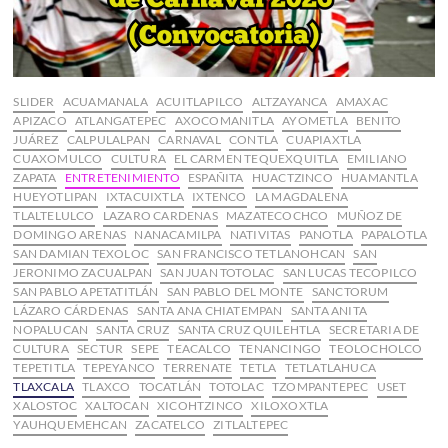
SLIDER
ACUAMANALA
ACUITLAPILCO
ALTZAYANCA
AMAXAC
APIZACO
ATLANGATEPEC
AXOCOMANITLA
AYOMETLA
BENITO
JUÁREZ
CALPULALPAN
CARNAVAL
CONTLA
CUAPIAXTLA
CUAXOMULCO
CULTURA
EL CARMEN TEQUEXQUITLA
EMILIANO
ZAPATA
ENTRETENIMIENTO
ESPAÑITA
HUACTZINCO
HUAMANTLA
HUEYOTLIPAN
IXTACUIXTLA
IXTENCO
LA MAGDALENA
TLALTELULCO
LAZARO CARDENAS
MAZATECOCHCO
MUÑOZ DE
DOMINGO ARENAS
NANACAMILPA
NATIVITAS
PANOTLA
PAPALOTLA
SAN DAMIAN TEXOLOC
SAN FRANCISCO TETLANOHCAN
SAN
JERONIMO ZACUALPAN
SAN JUAN TOTOLAC
SAN LUCAS TECOPILCO
SAN PABLO APETATITLÁN
SAN PABLO DEL MONTE
SANCTORUM
LÁZARO CÁRDENAS
SANTA ANA CHIATEMPAN
SANTA ANITA
NOPALUCAN
SANTA CRUZ
SANTA CRUZ QUILEHTLA
SECRETARIA DE
CULTURA
SECTUR
SEPE
TEACALCO
TENANCINGO
TEOLOCHOLCO
TEPETITLA
TEPEYANCO
TERRENATE
TETLA
TETLATLAHUCA
TLAXCALA
TLAXCO
TOCATLÁN
TOTOLAC
TZOMPANTEPEC
USET
XALOSTOC
XALTOCAN
XICOHTZINCO
XILOXOXTLA
YAUHQUEMEHCAN
ZACATELCO
ZITLALTEPEC