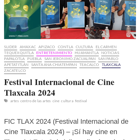
Tradición
y
Orgullo
SLIDER
AMAXAC
APIZACO
CONTLA
CULTURA
EL CARMEN
TEQUEXQUITLA
ENTRETENIMIENTO
HUAMANTLA
NOTICIAS
PAPALOTLA
PUEBLA
SAN JERONIMO ZACUALPAN
SAN PABLO
APETATITLÁN
SANTA ANA CHIATEMPAN
TEACALCO
TLAXCALA
ZACATELCO
Festival Internacional de Cine
Tlaxcala 2024
artes
centro de las artes
cine
cultura
festival
FIC TLAX 2024 (Festival Internacional de
Cine Tlaxcala 2024) – ¡Sí hay cine en