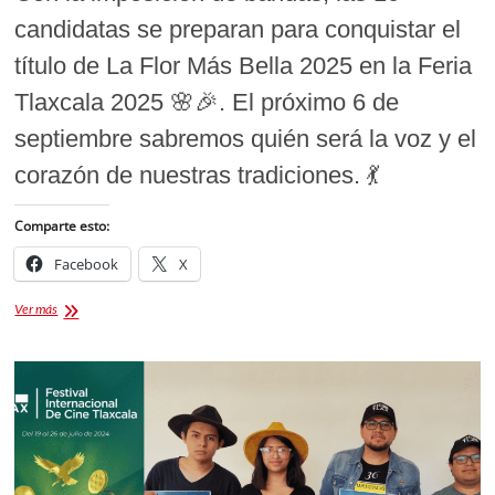
candidatas se preparan para conquistar el
título de La Flor Más Bella 2025 en la Feria
Tlaxcala 2025 🌸🎉. El próximo 6 de
septiembre sabremos quién será la voz y el
corazón de nuestras tradiciones. 💃
Comparte esto:
Facebook
X
La
Ver más
Flor
Más
Bella
2025
en
la
Feria
Tlaxcala
2025: