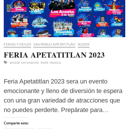
Tlaxcala
FERIAS Y MOLES
SAN PABLO APETATITLÁN
SLIDER
FERIA APETATITLAN 2023
acosta
coronacion
mole
musica
Feria Apetatitlan 2023 sera un evento
emocionante y lleno de diversión te espera
con una gran variedad de atracciones que
no puedes perderte. Prepárate para…
Comparte esto: