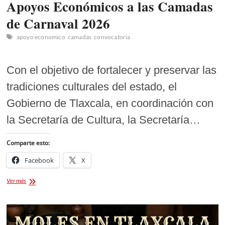
Apoyos Económicos a las Camadas
de Carnaval 2026
apoyo economico
camadas
convocatoria
Con el objetivo de fortalecer y preservar las
tradiciones culturales del estado, el
Gobierno de Tlaxcala, en coordinación con
la Secretaría de Cultura, la Secretaría…
Comparte esto:
Facebook
X
Apoyos
Ver más
Económicos
a
las
Camadas