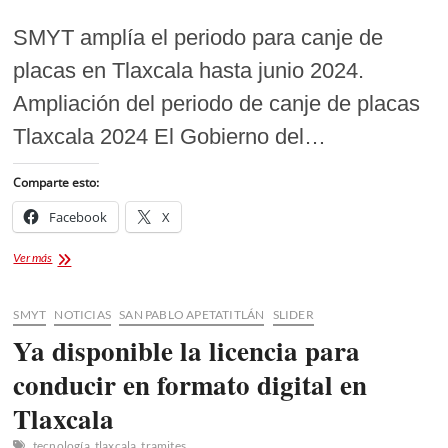
SMYT amplía el periodo para canje de
placas en Tlaxcala hasta junio 2024.
Ampliación del periodo de canje de placas
Tlaxcala 2024 El Gobierno del…
Comparte esto:
Facebook
X
CANJE
Ver más
DE
PLACAS
TLAXCALA
SMYT
NOTICIAS
SAN PABLO APETATITLÁN
SLIDER
2024
Ya disponible la licencia para
conducir en formato digital en
Tlaxcala
tecnología
tlaxcala
tramites