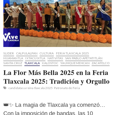
SLIDER
CALPULALPAN
CULTURA
FERIA TLAXCALA 2025
HUAMANTLA
IXTACUIXTLA
NATIVITAS
SAN PABLO APETATITLÁN
SANTA CRUZ
TLAXCALA
XALOSTOC
YAUHQUEMEHCAN
ZACATELCO
La Flor Más Bella 2025 en la Feria
Tlaxcala 2025: Tradición y Orgullo
candidatas a reina tlaxcala 2025
Patronato de Feria
👑✨ La magia de Tlaxcala ya comenzó…
Con la imposición de bandas, las 10