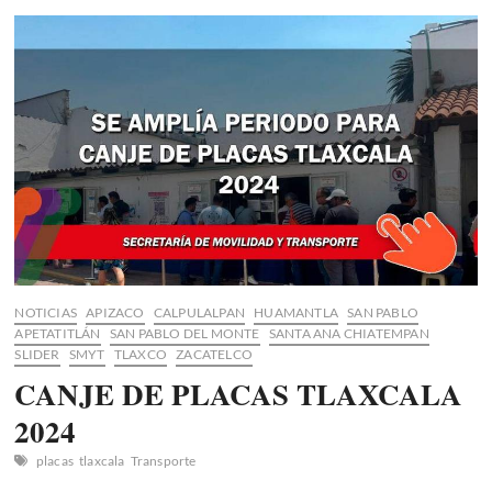
de
comenzar
la
Feria
de
Apetatitlán
2024
NOTICIAS
APIZACO
CALPULALPAN
HUAMANTLA
SAN PABLO
APETATITLÁN
SAN PABLO DEL MONTE
SANTA ANA CHIATEMPAN
SLIDER
SMYT
TLAXCO
ZACATELCO
CANJE DE PLACAS TLAXCALA
2024
placas
tlaxcala
Transporte