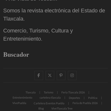
Somos la revista electrónica del Estado de
Tlaxcala.
Comercio, Turismo, Cultura y
Entretenimiento.
Buscador
facebook
twitter
pinterest
instagram
Tlaxcala
Turismo
Feria Tlaxcala 2026
Entretenimiento
cartelera tlaxcala
Deportes
Política
VivePuebla
Feria de Puebla 2026
Cartelera Eventos Puebla
Blog
ViveTlaxcala Tree