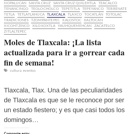
NOPALUCAN
SANTA CRUZ
SANTA CRUZ QUILEHTLA
TEACALCO
TENANCINGO
TEOLOCHOLCO
TEPETITLA
TEPEYANCO
TERRENATE
TETLA
TETLATLAHUCA
TLAXCALA
TLAXCO
TOCATLÁN
TOTOLAC
TRADICIONES
TZOMPANTEPEC
XALOSTOC
XALTOCAN
XICOHTZINCO
XILOXOXTLA
YAUHQUEMEHCAN
ZACATELCO
ZITLALTEPEC
Moles de Tlaxcala: ¡La lista
actualizada para ir a gorrear cada
fin de semana!
cultura
eventos
Tlaxcala, Tlax. Una de las peculiaridades
de Tlaxcala es que se le reconoce por ser
un estado fiestero; y es que casi todos los
domingos…
Comparte esto: