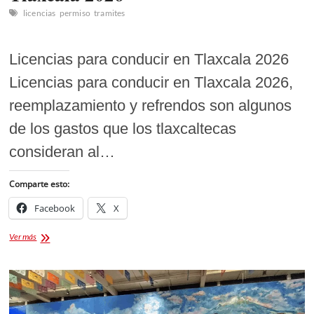
licencias
permiso
tramites
Licencias para conducir en Tlaxcala 2026
Licencias para conducir en Tlaxcala 2026,
reemplazamiento y refrendos son algunos
de los gastos que los tlaxcaltecas
consideran al…
Comparte esto:
Facebook
X
Licencias
Ver más
para
conducir
en
Tlaxcala
2026