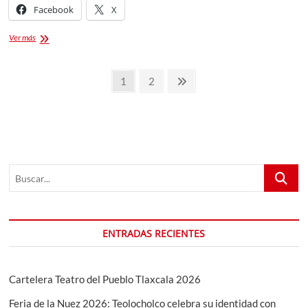
Facebook
X
FERIA
Ver más
APETATITLAN
2023
Paginación
Página
Página
Página
1
2
de
siguiente
entradas
Buscar...
ENTRADAS RECIENTES
Cartelera Teatro del Pueblo Tlaxcala 2026
Feria de la Nuez 2026: Teolocholco celebra su identidad con