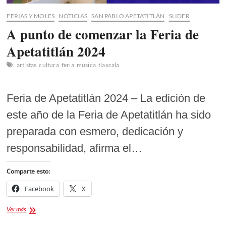
FERIAS Y MOLES
NOTICIAS
SAN PABLO APETATITLÁN
SLIDER
A punto de comenzar la Feria de
Apetatitlán 2024
artistas
cultura
feria
musica
tlaxcala
Feria de Apetatitlán 2024 – La edición de
este año de la Feria de Apetatitlán ha sido
preparada con esmero, dedicación y
responsabilidad, afirma el…
Comparte esto:
Facebook
X
A
Ver más
punto