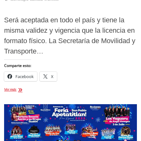
Será aceptada en todo el país y tiene la
misma validez y vigencia que la licencia en
formato físico. La Secretaría de Movilidad y
Transporte…
Comparte esto:
Facebook
X
Ya
Ver más
disponible
la
licencia
para
conducir
en
formato
digital
en