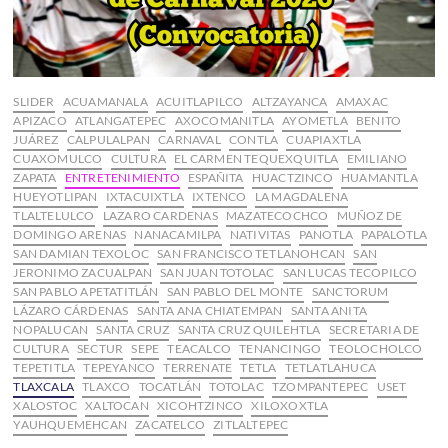
SLIDER
ACUAMANALA
ACUITLAPILCO
ALTZAYANCA
AMAXAC
APIZACO
ATLANGATEPEC
AXOCOMANITLA
AYOMETLA
BENITO
JUÁREZ
CALPULALPAN
CARNAVAL
CONTLA
CUAPIAXTLA
CUAXOMULCO
CULTURA
EL CARMEN TEQUEXQUITLA
EMILIANO
ZAPATA
ENTRETENIMIENTO
ESPAÑITA
HUACTZINCO
HUAMANTLA
HUEYOTLIPAN
IXTACUIXTLA
IXTENCO
LA MAGDALENA
TLALTELULCO
LAZARO CARDENAS
MAZATECOCHCO
MUÑOZ DE
DOMINGO ARENAS
NANACAMILPA
NATIVITAS
PANOTLA
PAPALOTLA
SAN DAMIAN TEXOLOC
SAN FRANCISCO TETLANOHCAN
SAN
JERONIMO ZACUALPAN
SAN JUAN TOTOLAC
SAN LUCAS TECOPILCO
SAN PABLO APETATITLÁN
SAN PABLO DEL MONTE
SANCTORUM
LÁZARO CÁRDENAS
SANTA ANA CHIATEMPAN
SANTA ANITA
NOPALUCAN
SANTA CRUZ
SANTA CRUZ QUILEHTLA
SECRETARIA DE
CULTURA
SECTUR
SEPE
TEACALCO
TENANCINGO
TEOLOCHOLCO
TEPETITLA
TEPEYANCO
TERRENATE
TETLA
TETLATLAHUCA
TLAXCALA
TLAXCO
TOCATLÁN
TOTOLAC
TZOMPANTEPEC
USET
XALOSTOC
XALTOCAN
XICOHTZINCO
XILOXOXTLA
YAUHQUEMEHCAN
ZACATELCO
ZITLALTEPEC