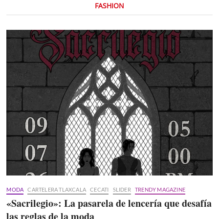
FASHION
MODA
CARTELERA TLAXCALA
CECATI
SLIDER
TRENDY MAGAZINE
«Sacrilegio»: La pasarela de lencería que desafía
las reglas de la moda