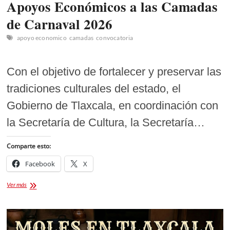
Apoyos Económicos a las Camadas
de Carnaval 2026
apoyo economico
camadas
convocatoria
Con el objetivo de fortalecer y preservar las
tradiciones culturales del estado, el
Gobierno de Tlaxcala, en coordinación con
la Secretaría de Cultura, la Secretaría…
Comparte esto:
Facebook
X
Apoyos
Ver más
Económicos
a
las
Camadas