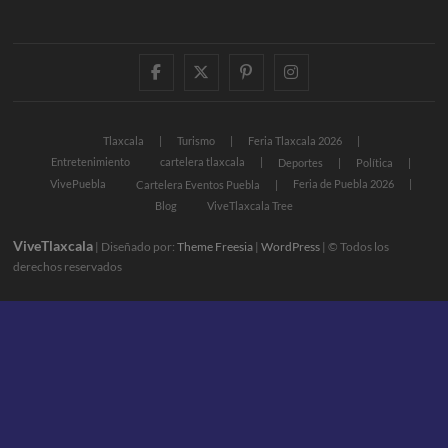
facebook
twitter
pinterest
instagram
Tlaxcala
Turismo
Feria Tlaxcala 2026
Entretenimiento
cartelera tlaxcala
Deportes
Política
VivePuebla
Feria de Puebla 2026
Cartelera Eventos Puebla
Blog
ViveTlaxcala Tree
ViveTlaxcala
| Diseñado por:
Theme Freesia
|
WordPress
| © Todos los
derechos reservados