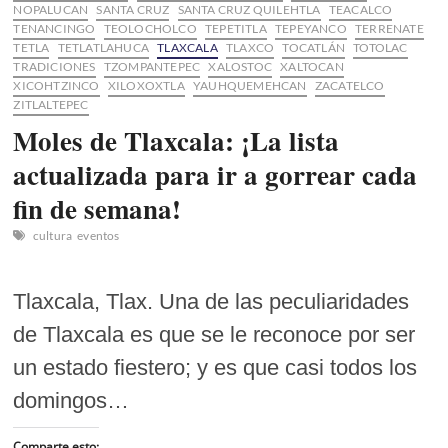
NOPALUCAN
SANTA CRUZ
SANTA CRUZ QUILEHTLA
TEACALCO
TENANCINGO
TEOLOCHOLCO
TEPETITLA
TEPEYANCO
TERRENATE
TETLA
TETLATLAHUCA
TLAXCALA
TLAXCO
TOCATLÁN
TOTOLAC
TRADICIONES
TZOMPANTEPEC
XALOSTOC
XALTOCAN
XICOHTZINCO
XILOXOXTLA
YAUHQUEMEHCAN
ZACATELCO
ZITLALTEPEC
Moles de Tlaxcala: ¡La lista
actualizada para ir a gorrear cada
fin de semana!
cultura
eventos
Tlaxcala, Tlax. Una de las peculiaridades
de Tlaxcala es que se le reconoce por ser
un estado fiestero; y es que casi todos los
domingos…
Comparte esto: