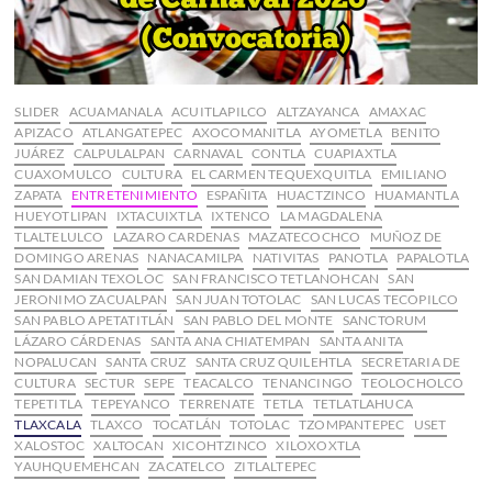
SLIDER
ACUAMANALA
ACUITLAPILCO
ALTZAYANCA
AMAXAC
APIZACO
ATLANGATEPEC
AXOCOMANITLA
AYOMETLA
BENITO
JUÁREZ
CALPULALPAN
CARNAVAL
CONTLA
CUAPIAXTLA
CUAXOMULCO
CULTURA
EL CARMEN TEQUEXQUITLA
EMILIANO
ZAPATA
ENTRETENIMIENTO
ESPAÑITA
HUACTZINCO
HUAMANTLA
HUEYOTLIPAN
IXTACUIXTLA
IXTENCO
LA MAGDALENA
TLALTELULCO
LAZARO CARDENAS
MAZATECOCHCO
MUÑOZ DE
DOMINGO ARENAS
NANACAMILPA
NATIVITAS
PANOTLA
PAPALOTLA
SAN DAMIAN TEXOLOC
SAN FRANCISCO TETLANOHCAN
SAN
JERONIMO ZACUALPAN
SAN JUAN TOTOLAC
SAN LUCAS TECOPILCO
SAN PABLO APETATITLÁN
SAN PABLO DEL MONTE
SANCTORUM
LÁZARO CÁRDENAS
SANTA ANA CHIATEMPAN
SANTA ANITA
NOPALUCAN
SANTA CRUZ
SANTA CRUZ QUILEHTLA
SECRETARIA DE
CULTURA
SECTUR
SEPE
TEACALCO
TENANCINGO
TEOLOCHOLCO
TEPETITLA
TEPEYANCO
TERRENATE
TETLA
TETLATLAHUCA
TLAXCALA
TLAXCO
TOCATLÁN
TOTOLAC
TZOMPANTEPEC
USET
XALOSTOC
XALTOCAN
XICOHTZINCO
XILOXOXTLA
YAUHQUEMEHCAN
ZACATELCO
ZITLALTEPEC