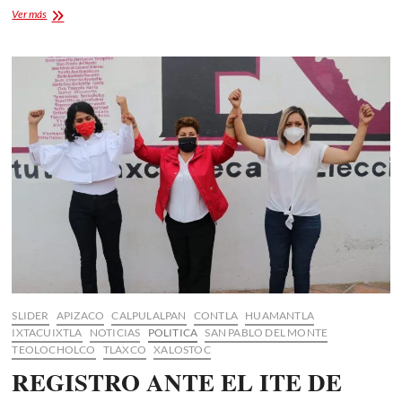
La
Ver más
Flor
Más
Bella
2025
en
la
Feria
Tlaxcala
2025:
Tradición
y
Orgullo
SLIDER
APIZACO
CALPULALPAN
CONTLA
HUAMANTLA
IXTACUIXTLA
NOTICIAS
POLITICA
SAN PABLO DEL MONTE
TEOLOCHOLCO
TLAXCO
XALOSTOC
REGISTRO ANTE EL ITE DE