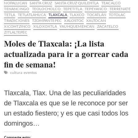
NOPALUCAN
SANTA CRUZ
SANTA CRUZ QUILEHTLA
TEACALCO
TENANCINGO
TEOLOCHOLCO
TEPETITLA
TEPEYANCO
TERRENATE
TETLA
TETLATLAHUCA
TLAXCALA
TLAXCO
TOCATLÁN
TOTOLAC
TRADICIONES
TZOMPANTEPEC
XALOSTOC
XALTOCAN
XICOHTZINCO
XILOXOXTLA
YAUHQUEMEHCAN
ZACATELCO
ZITLALTEPEC
Moles de Tlaxcala: ¡La lista
actualizada para ir a gorrear cada
fin de semana!
cultura
eventos
Tlaxcala, Tlax. Una de las peculiaridades
de Tlaxcala es que se le reconoce por ser
un estado fiestero; y es que casi todos los
domingos…
Comparte esto: