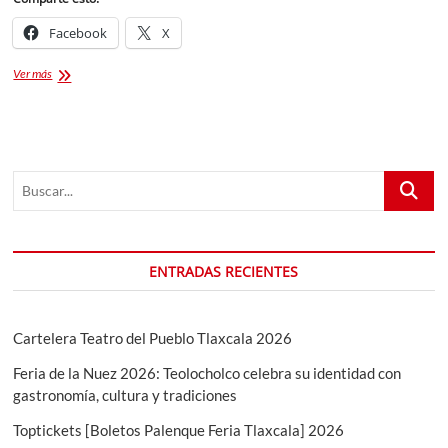
Facebook
X
Moles
Ver más
de
Tlaxcala:
¡La
lista
actualizada
Buscar...
para
ir
a
gorrear
cada
ENTRADAS RECIENTES
fin
de
semana!
Cartelera Teatro del Pueblo Tlaxcala 2026
Feria de la Nuez 2026: Teolocholco celebra su identidad con
gastronomía, cultura y tradiciones
Toptickets [Boletos Palenque Feria Tlaxcala] 2026