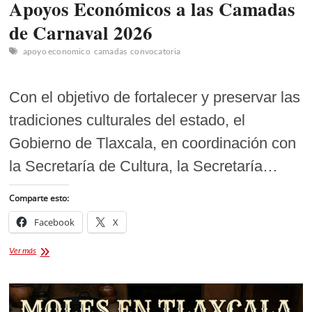
Apoyos Económicos a las Camadas
de Carnaval 2026
apoyo economico
camadas
convocatoria
Con el objetivo de fortalecer y preservar las
tradiciones culturales del estado, el
Gobierno de Tlaxcala, en coordinación con
la Secretaría de Cultura, la Secretaría…
Comparte esto:
Facebook
X
Apoyos
Ver más
Económicos
a
las
Camadas