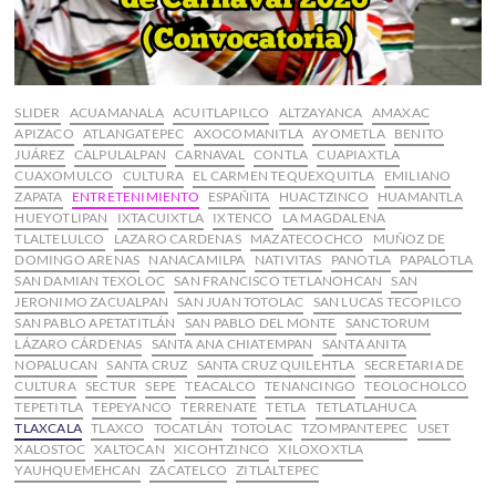
SLIDER
ACUAMANALA
ACUITLAPILCO
ALTZAYANCA
AMAXAC
APIZACO
ATLANGATEPEC
AXOCOMANITLA
AYOMETLA
BENITO
JUÁREZ
CALPULALPAN
CARNAVAL
CONTLA
CUAPIAXTLA
CUAXOMULCO
CULTURA
EL CARMEN TEQUEXQUITLA
EMILIANO
ZAPATA
ENTRETENIMIENTO
ESPAÑITA
HUACTZINCO
HUAMANTLA
HUEYOTLIPAN
IXTACUIXTLA
IXTENCO
LA MAGDALENA
TLALTELULCO
LAZARO CARDENAS
MAZATECOCHCO
MUÑOZ DE
DOMINGO ARENAS
NANACAMILPA
NATIVITAS
PANOTLA
PAPALOTLA
SAN DAMIAN TEXOLOC
SAN FRANCISCO TETLANOHCAN
SAN
JERONIMO ZACUALPAN
SAN JUAN TOTOLAC
SAN LUCAS TECOPILCO
SAN PABLO APETATITLÁN
SAN PABLO DEL MONTE
SANCTORUM
LÁZARO CÁRDENAS
SANTA ANA CHIATEMPAN
SANTA ANITA
NOPALUCAN
SANTA CRUZ
SANTA CRUZ QUILEHTLA
SECRETARIA DE
CULTURA
SECTUR
SEPE
TEACALCO
TENANCINGO
TEOLOCHOLCO
TEPETITLA
TEPEYANCO
TERRENATE
TETLA
TETLATLAHUCA
TLAXCALA
TLAXCO
TOCATLÁN
TOTOLAC
TZOMPANTEPEC
USET
XALOSTOC
XALTOCAN
XICOHTZINCO
XILOXOXTLA
YAUHQUEMEHCAN
ZACATELCO
ZITLALTEPEC