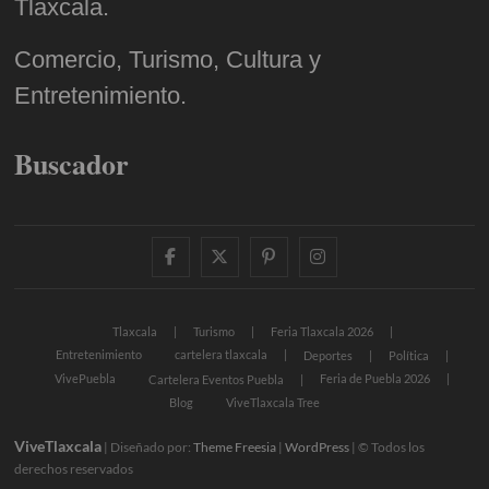
Tlaxcala.
Comercio, Turismo, Cultura y
Entretenimiento.
Buscador
facebook
twitter
pinterest
instagram
Tlaxcala
Turismo
Feria Tlaxcala 2026
Entretenimiento
cartelera tlaxcala
Deportes
Política
VivePuebla
Feria de Puebla 2026
Cartelera Eventos Puebla
Blog
ViveTlaxcala Tree
ViveTlaxcala
| Diseñado por:
Theme Freesia
|
WordPress
| © Todos los
derechos reservados