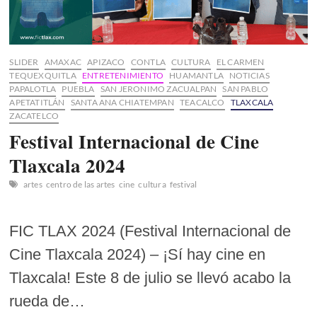
SLIDER
AMAXAC
APIZACO
CONTLA
CULTURA
EL CARMEN
TEQUEXQUITLA
ENTRETENIMIENTO
HUAMANTLA
NOTICIAS
PAPALOTLA
PUEBLA
SAN JERONIMO ZACUALPAN
SAN PABLO
APETATITLÁN
SANTA ANA CHIATEMPAN
TEACALCO
TLAXCALA
ZACATELCO
Festival Internacional de Cine
Tlaxcala 2024
artes
centro de las artes
cine
cultura
festival
FIC TLAX 2024 (Festival Internacional de
Cine Tlaxcala 2024) – ¡Sí hay cine en
Tlaxcala! Este 8 de julio se llevó acabo la
rueda de…