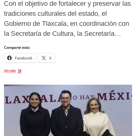
Con el objetivo de fortalecer y preservar las
tradiciones culturales del estado, el
Gobierno de Tlaxcala, en coordinación con
la Secretaría de Cultura, la Secretaría…
Comparte esto:
Facebook
X
Apoyos
Ver más
Económicos
a
las
Camadas
de
Carnaval
2026