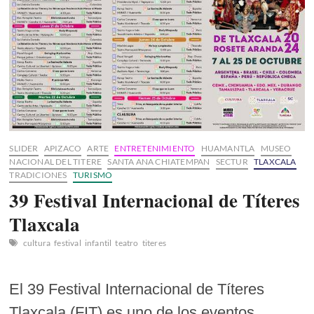
SLIDER
APIZACO
ARTE
ENTRETENIMIENTO
HUAMANTLA
MUSEO
NACIONAL DEL TITERE
SANTA ANA CHIATEMPAN
SECTUR
TLAXCALA
TRADICIONES
TURISMO
39 Festival Internacional de Títeres
Tlaxcala
cultura
festival
infantil
teatro
titeres
El 39 Festival Internacional de Títeres
Tlaxcala (FIT) es uno de los eventos