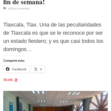
fin de semana!
cultura
eventos
Tlaxcala, Tlax. Una de las peculiaridades
de Tlaxcala es que se le reconoce por ser
un estado fiestero; y es que casi todos los
domingos…
Comparte esto:
Facebook
X
Moles
Ver más
de
Tlaxcala:
¡La
lista
actualizada
para
ir