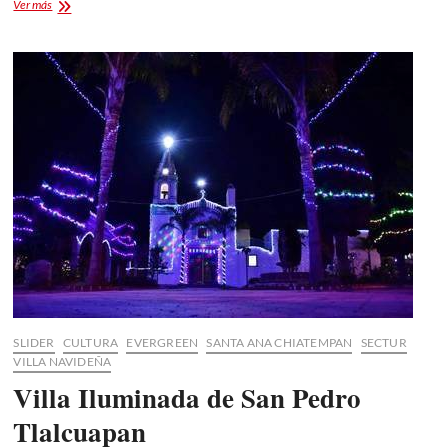
Feria
Ver más
Chiautempan
2025
Cartelera
SLIDER
CULTURA
EVERGREEN
SANTA ANA CHIATEMPAN
SECTUR
VILLA NAVIDEÑA
Villa Iluminada de San Pedro
Tlalcuapan