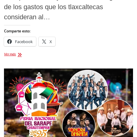
de los gastos que los tlaxcaltecas
consideran al…
Comparte esto:
Facebook
X
Licencias
Ver más
para
conducir
en
Tlaxcala
2026