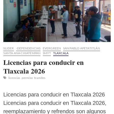
a
gorrear
cada
fin
de
semana!
SLIDER
-DEPENDENCIAS
EVERGREEN
SAN PABLO APETATITLÁN
SANTA ANA CHIATEMPAN
SMYT
TLAXCALA
Licencias para conducir en
Tlaxcala 2026
licencias
permiso
tramites
Licencias para conducir en Tlaxcala 2026
Licencias para conducir en Tlaxcala 2026,
reemplazamiento y refrendos son algunos