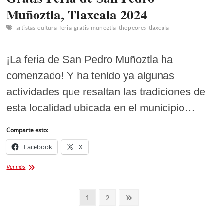
Muñoztla, Tlaxcala 2024
artistas
cultura
feria
gratis
muñoztla
the peores
tlaxcala
¡La feria de San Pedro Muñoztla ha
comenzado! Y ha tenido ya algunas
actividades que resaltan las tradiciones de
esta localidad ubicada en el municipio…
Comparte esto:
Facebook
X
Gratis
Ver más
Feria
de
Paginación
San
Página
Página
Página
1
2
Pedro
de
siguiente
Muñoztla,