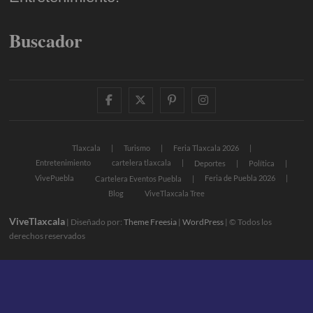
Buscador
facebook
twitter
pinterest
instagram
Tlaxcala
Turismo
Feria Tlaxcala 2026
Entretenimiento
cartelera tlaxcala
Deportes
Política
VivePuebla
Feria de Puebla 2026
Cartelera Eventos Puebla
Blog
ViveTlaxcala Tree
ViveTlaxcala
| Diseñado por:
Theme Freesia
|
WordPress
| © Todos los
derechos reservados