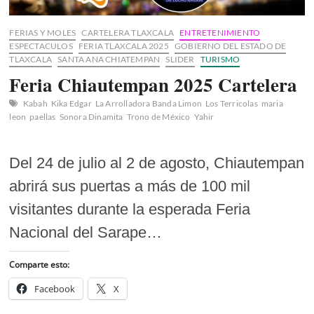
FERIAS Y MOLES
CARTELERA TLAXCALA
ENTRETENIMIENTO
ESPECTACULOS
FERIA TLAXCALA 2025
GOBIERNO DEL ESTADO DE
TLAXCALA
SANTA ANA CHIATEMPAN
SLIDER
TURISMO
Feria Chiautempan 2025 Cartelera
Kabah
Kika Edgar
La Arrolladora Banda Limon
Los Terricolas
maria
leon
paellas
Sonora Dinamita
Trono de México
Yahir
Del 24 de julio al 2 de agosto, Chiautempan
abrirá sus puertas a más de 100 mil
visitantes durante la esperada Feria
Nacional del Sarape…
Comparte esto:
Facebook
X