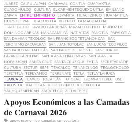
JUÁREZ
CALPULALPAN
CARNAVAL
CONTLA
CUAPIAXTLA
CUAXOMULCO
CULTURA
EL CARMEN TEQUEXQUITLA
EMILIANO
ZAPATA
ENTRETENIMIENTO
ESPAÑITA
HUACTZINCO
HUAMANTLA
HUEYOTLIPAN
IXTACUIXTLA
IXTENCO
LA MAGDALENA
TLALTELULCO
LAZARO CARDENAS
MAZATECOCHCO
MUÑOZ DE
DOMINGO ARENAS
NANACAMILPA
NATIVITAS
PANOTLA
PAPALOTLA
SAN DAMIAN TEXOLOC
SAN FRANCISCO TETLANOHCAN
SAN
JERONIMO ZACUALPAN
SAN JUAN TOTOLAC
SAN LUCAS TECOPILCO
SAN PABLO APETATITLÁN
SAN PABLO DEL MONTE
SANCTORUM
LÁZARO CÁRDENAS
SANTA ANA CHIATEMPAN
SANTA ANITA
NOPALUCAN
SANTA CRUZ
SANTA CRUZ QUILEHTLA
SECRETARIA DE
CULTURA
SECTUR
SEPE
TEACALCO
TENANCINGO
TEOLOCHOLCO
TEPETITLA
TEPEYANCO
TERRENATE
TETLA
TETLATLAHUCA
TLAXCALA
TLAXCO
TOCATLÁN
TOTOLAC
TZOMPANTEPEC
USET
XALOSTOC
XALTOCAN
XICOHTZINCO
XILOXOXTLA
YAUHQUEMEHCAN
ZACATELCO
ZITLALTEPEC
Apoyos Económicos a las Camadas
de Carnaval 2026
apoyo economico
camadas
convocatoria