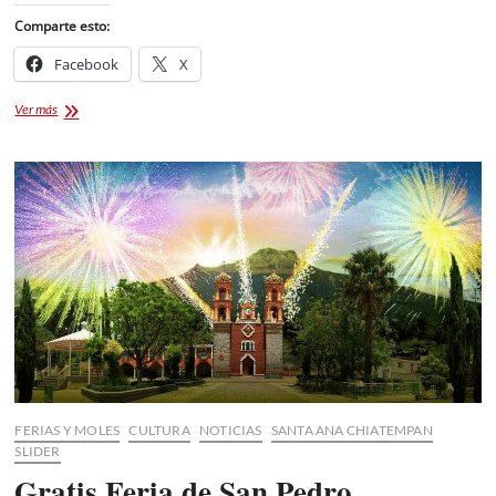
Comparte esto:
Facebook
X
Festival
Ver más
Internacional
de
Cine
Tlaxcala
2024
FERIAS Y MOLES
CULTURA
NOTICIAS
SANTA ANA CHIATEMPAN
SLIDER
Gratis Feria de San Pedro