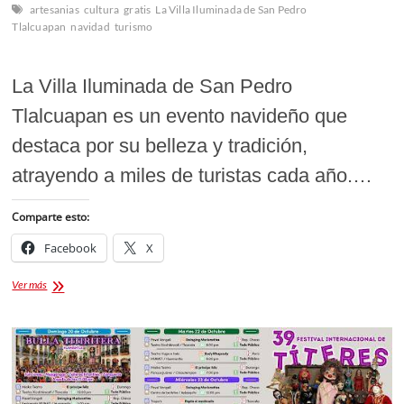
artesanias
cultura
gratis
La Villa Iluminada de San Pedro
Tlalcuapan
navidad
turismo
La Villa Iluminada de San Pedro
Tlalcuapan es un evento navideño que
destaca por su belleza y tradición,
atrayendo a miles de turistas cada año.…
Comparte esto:
Facebook
X
Villa
Ver más
Iluminada
de
San
Pedro
Tlalcuapan