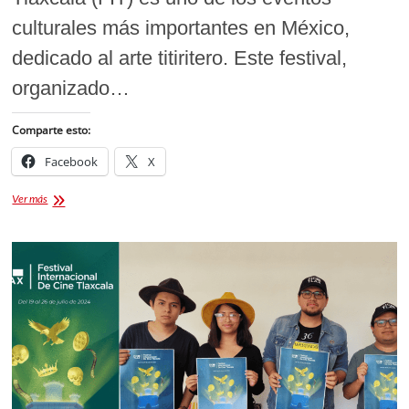
culturales más importantes en México,
dedicado al arte titiritero. Este festival,
organizado…
Comparte esto:
Facebook
X
39
Ver más
Festival
Internacional
de
Títeres
Tlaxcala