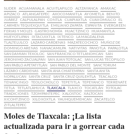
SLIDER
ACUAMANALA
ACUITLAPILCO
ALTZAYANCA
AMAXAC
APIZACO
ATLANGATEPEC
AXOCOMANITLA
AYOMETLA
BENITO
JUÁREZ
CALPULALPAN
CONTLA
CUAPIAXTLA
CUAXOMULCO
EL
CARMEN TEQUEXQUITLA
EMILIANO ZAPATA
ESPAÑITA
EVERGREEN
FERIAS Y MOLES
GASTRONOMÍA
HUACTZINCO
HUAMANTLA
HUEYOTLIPAN
IXTACUIXTLA
IXTENCO
LA MAGDALENA
TLALTELULCO
LAZARO CARDENAS
MAZATECOCHCO
MUÑOZ DE
DOMINGO ARENAS
NANACAMILPA
NATIVITAS
PANOTLA
PAPALOTLA
SAN DAMIAN TEXOLOC
SAN FRANCISCO TETLANOHCAN
SAN
JERONIMO ZACUALPAN
SAN JUAN TOTOLAC
SAN LUCAS TECOPILCO
SAN PABLO APETATITLÁN
SAN PABLO DEL MONTE
SANCTORUM
LÁZARO CÁRDENAS
SANTA ANA CHIATEMPAN
SANTA ANITA
NOPALUCAN
SANTA CRUZ
SANTA CRUZ QUILEHTLA
TEACALCO
TENANCINGO
TEOLOCHOLCO
TEPETITLA
TEPEYANCO
TERRENATE
TETLA
TETLATLAHUCA
TLAXCALA
TLAXCO
TOCATLÁN
TOTOLAC
TRADICIONES
TZOMPANTEPEC
XALOSTOC
XALTOCAN
XICOHTZINCO
XILOXOXTLA
YAUHQUEMEHCAN
ZACATELCO
ZITLALTEPEC
Moles de Tlaxcala: ¡La lista
actualizada para ir a gorrear cada