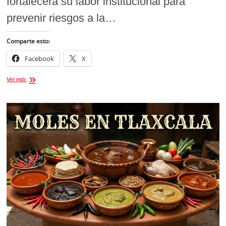
fortalecerá su labor institucional para
prevenir riesgos a la…
Comparte esto:
Facebook
X
COEPRIST
Ver más
reforzará
la
vigilancia
sanitaria
y
el
combate
a
la
corrupción
en
Tlaxcala
durante
2026