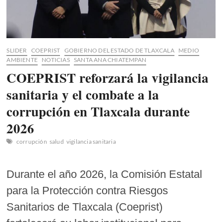
SLIDER
COEPRIST
GOBIERNO DEL ESTADO DE TLAXCALA
MEDIO
AMBIENTE
NOTICIAS
SANTA ANA CHIATEMPAN
COEPRIST reforzará la vigilancia
sanitaria y el combate a la
corrupción en Tlaxcala durante
2026
corrupción
salud
vigilancia sanitaria
Durante el año 2026, la Comisión Estatal
para la Protección contra Riesgos
Sanitarios de Tlaxcala (Coeprist)