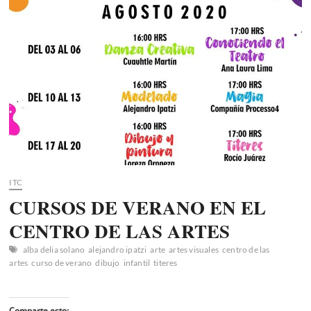
ITC
CURSOS DE VERANO EN EL
CENTRO DE LAS ARTES
alba delia solano
alejandro ipatzi
arte
artes visuales
centro de las
artes
curso de verano
dibujo
infantil
titeres
Comparte esto: