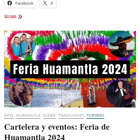
Facebook
X
39
Ver más
Festival
Internacional
de
Títeres
Tlaxcala
ARTE
HUAMANTLA
SLIDER
TRADICIONES
TURISMO
Cartelera y eventos: Feria de
Huamantla 2024