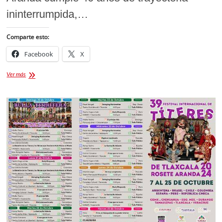
ininterrumpida,…
Comparte esto:
Facebook
X
Festival
Ver más
Internacional
de
Títeres
en
Tlaxcala
2025