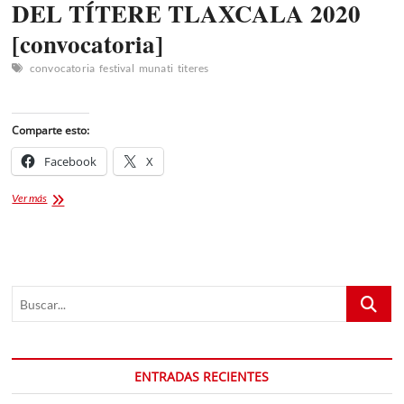
DEL TÍTERE TLAXCALA 2020
[convocatoria]
convocatoria
festival
munati
titeres
Comparte esto:
Facebook
X
35
Ver más
FESTIVAL
INTERNACIONAL
DEL
TÍTERE
TLAXCALA
Buscar...
2020
[convocatoria]
ENTRADAS RECIENTES