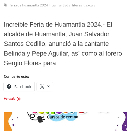
feria de huamantla 2024
huamantlada
titeres
tlaxcala
Increible Feria de Huamantla 2024.- El
alcalde de Huamantla, Juan Salvador
Santos Cedillo, anunció a la cantante
Belinda y Pepe Aguilar, así como al torero
Sergio Flores para…
Comparte esto:
Facebook
X
Cartelera
Ver más
y
eventos:
Feria
de
Huamantla
2024