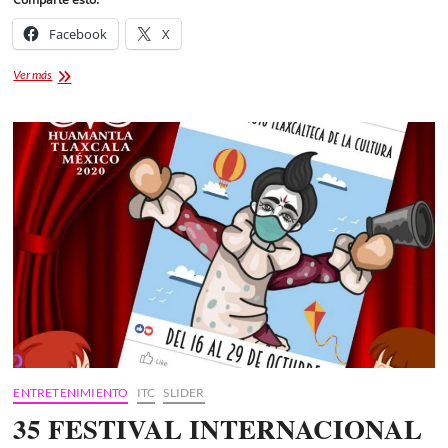
Facebook
X
CURSOS
Ver más
DE
VERANO
EN
EL
CENTRO
DE
LAS
ARTES
ENTRETENIMIENTO
ITC
SLIDER
35 FESTIVAL INTERNACIONAL