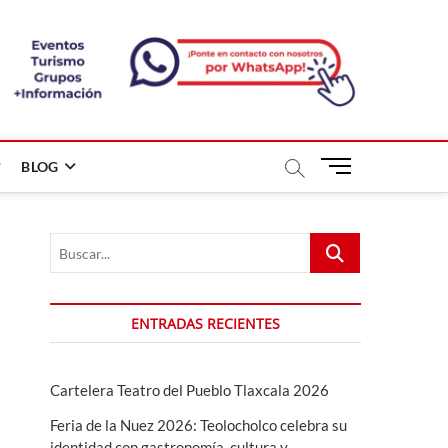
B
BLOG
o
t
ó
Buscar...
n
d
e
m
ENTRADAS RECIENTES
e
n
ú
Cartelera Teatro del Pueblo Tlaxcala 2026
Feria de la Nuez 2026: Teolocholco celebra su
identidad con gastronomía, cultura y