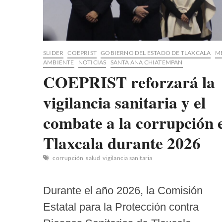
SLIDER
COEPRIST
GOBIERNO DEL ESTADO DE TLAXCALA
M
AMBIENTE
NOTICIAS
SANTA ANA CHIATEMPAN
COEPRIST reforzará la
vigilancia sanitaria y el
combate a la corrupción 
Tlaxcala durante 2026
corrupción
salud
vigilancia sanitaria
Durante el año 2026, la Comisión
Estatal para la Protección contra