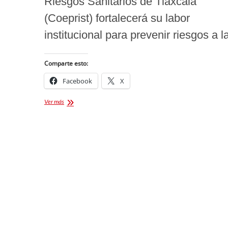
Riesgos Sanitarios de Tlaxcala
(Coeprist) fortalecerá su labor
institucional para prevenir riesgos a 
Comparte esto:
Facebook
X
COEPRIST
Ver más
reforzará
la
vigilancia
sanitaria
y
el
combate
a
la
corrupción
en
Tlaxcala
durante