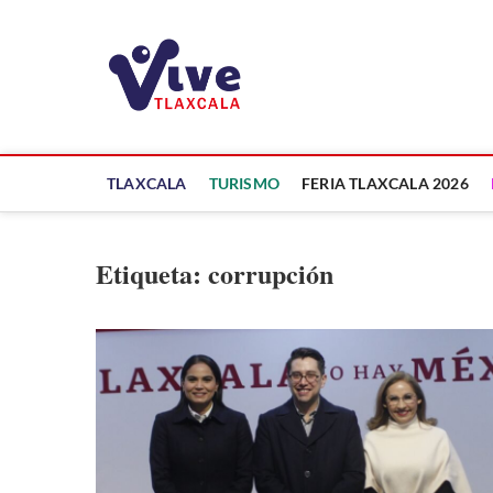
Saltar
al
ViveTlaxcala
contenido
A LA VISTA DE TODOS
TLAXCALA
TURISMO
FERIA TLAXCALA 2026
Etiqueta:
corrupción