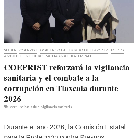
SLIDER
COEPRIST
GOBIERNO DEL ESTADO DE TLAXCALA
MEDIO
AMBIENTE
NOTICIAS
SANTA ANA CHIATEMPAN
COEPRIST reforzará la vigilancia
sanitaria y el combate a la
corrupción en Tlaxcala durante
2026
corrupción
salud
vigilancia sanitaria
Durante el año 2026, la Comisión Estatal
para la Protección contra Riesgos