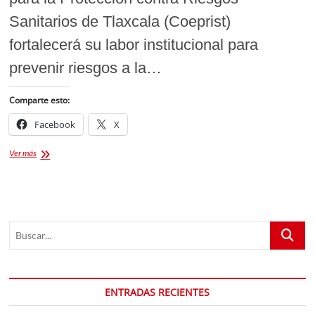
Sanitarios de Tlaxcala (Coeprist)
fortalecerá su labor institucional para
prevenir riesgos a la…
Comparte esto:
Facebook
X
COEPRIST
Ver más
reforzará
la
vigilancia
sanitaria
y
Buscar...
el
combate
a
la
corrupción
ENTRADAS RECIENTES
en
Tlaxcala