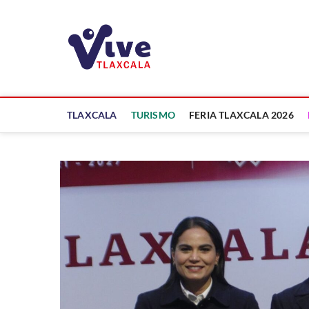
Saltar
al
ViveTlaxcala
contenido
A LA VISTA DE TODOS
TLAXCALA
TURISMO
FERIA TLAXCALA 2026