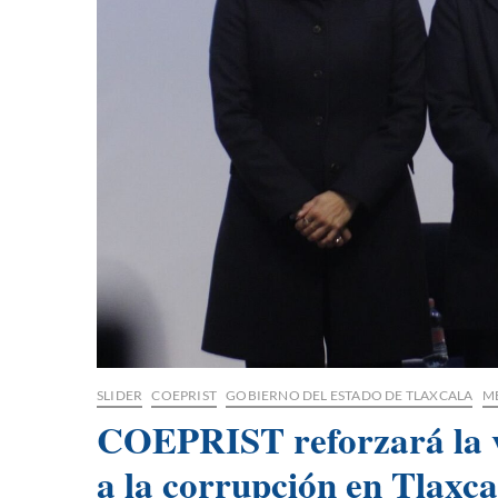
SLIDER
COEPRIST
GOBIERNO DEL ESTADO DE TLAXCALA
M
COEPRIST reforzará la vi
a la corrupción en Tlaxc