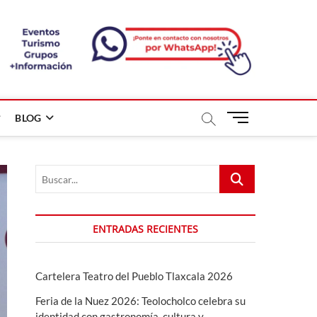
B
BLOG
o
t
ó
Buscar...
n
d
e
m
ENTRADAS RECIENTES
e
n
ú
Cartelera Teatro del Pueblo Tlaxcala 2026
Feria de la Nuez 2026: Teolocholco celebra su
identidad con gastronomía, cultura y