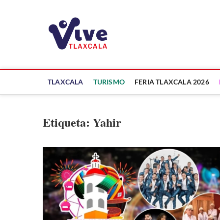
Saltar
al
ViveTlaxcala
contenido
A LA VISTA DE TODOS
TLAXCALA
TURISMO
FERIA TLAXCALA 2026
Etiqueta:
Yahir