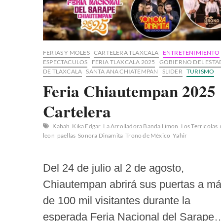
FERIAS Y MOLES
CARTELERA TLAXCALA
ENTRETENIMIENTO
ESPECTACULOS
FERIA TLAXCALA 2025
GOBIERNO DEL EST
DE TLAXCALA
SANTA ANA CHIATEMPAN
SLIDER
TURISMO
Feria Chiautempan 2025
Cartelera
Kabah
Kika Edgar
La Arrolladora Banda Limon
Los Terricolas
leon
paellas
Sonora Dinamita
Trono de México
Yahir
Del 24 de julio al 2 de agosto,
Chiautempan abrirá sus puertas a m
de 100 mil visitantes durante la
esperada Feria Nacional del Sarape