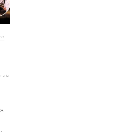
ADO
maria
ás
…