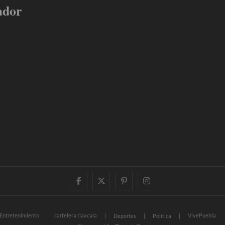
ador
facebook
twitter
pinterest
instagram
Entretenimiento
cartelera tlaxcala
VivePuebla
Deportes
Política