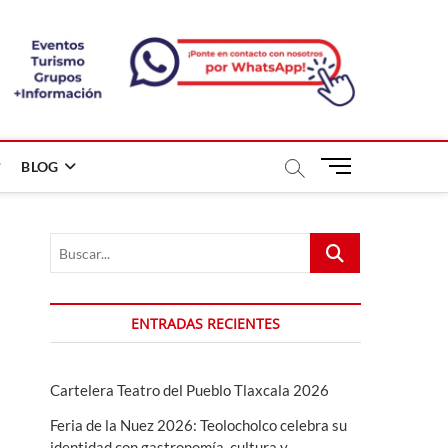
B
BLOG
o
t
ó
Buscar...
n
d
e
m
ENTRADAS RECIENTES
e
n
ú
Cartelera Teatro del Pueblo Tlaxcala 2026
Feria de la Nuez 2026: Teolocholco celebra su
identidad con gastronomía, cultura y