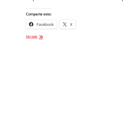
Comparte esto:
Facebook
X
Feria
Ver más
Chiautempan
2025
Cartelera