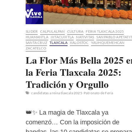
SLIDER
CALPULALPAN
CULTURA
FERIA TLAXCALA 2025
HUAMANTLA
IXTACUIXTLA
NATIVITAS
SAN PABLO APETATI
SANTA CRUZ
TLAXCALA
XALOSTOC
YAUHQUEMEHCAN
ZACATELCO
La Flor Más Bella 2025 e
la Feria Tlaxcala 2025:
Tradición y Orgullo
candidatas a reina tlaxcala 2025
Patronato de Feria
👑✨ La magia de Tlaxcala ya
comenzó… Con la imposición de
bandas, las 10 candidatas se prepar