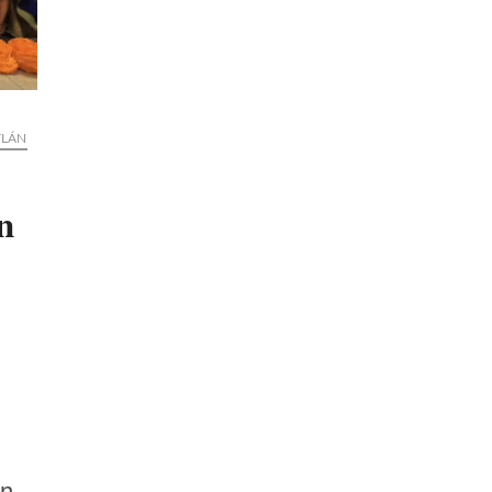
TLÁN
n
an