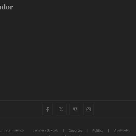
ador
facebook
twitter
pinterest
instagram
Entretenimiento
cartelera tlaxcala
VivePuebla
Deportes
Política