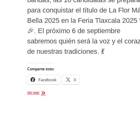
para conquistar el título de La Flor M
Bella 2025 en la Feria Tlaxcala 2025 
🎉. El próximo 6 de septiembre
sabremos quién será la voz y el cora
de nuestras tradiciones. 💃
Comparte esto:
Facebook
X
La
Ver más
Flor
Más
Bella
2025
en
la
Feria
Tlaxcala