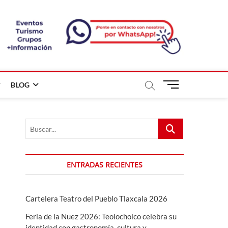
B
BLOG
o
t
ó
Buscar...
n
d
e
m
ENTRADAS RECIENTES
e
n
ú
Cartelera Teatro del Pueblo Tlaxcala 2026
Feria de la Nuez 2026: Teolocholco celebra su
identidad con gastronomía, cultura y