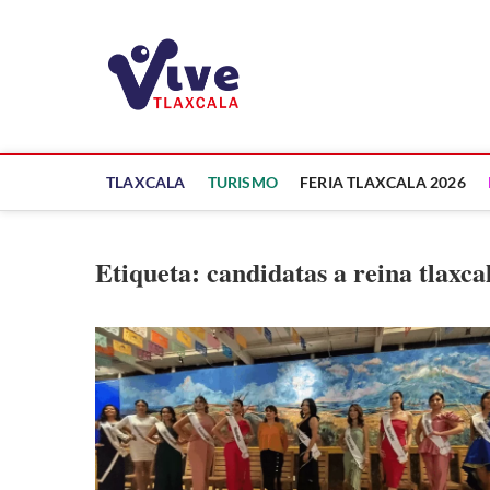
Saltar
al
ViveTlaxcala
contenido
A LA VISTA DE TODOS
TLAXCALA
TURISMO
FERIA TLAXCALA 2026
Etiqueta:
candidatas a reina tlaxca