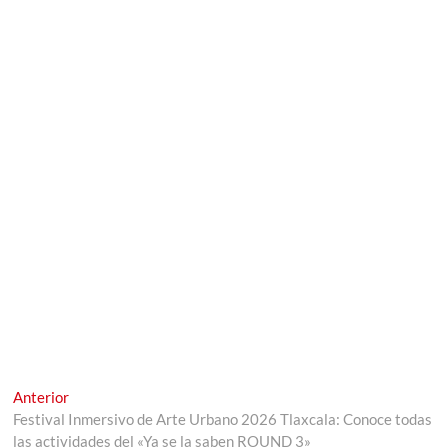
Navegación
Entrada
Anterior
anterior:
Festival Inmersivo de Arte Urbano 2026 Tlaxcala: Conoce todas
de
las actividades del «Ya se la saben ROUND 3»