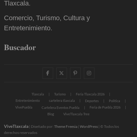
Tlaxcala.
Comercio, Turismo, Cultura y
Entretenimiento.
Buscador
facebook
twitter
pinterest
instagram
Tlaxcala
Turismo
Feria Tlaxcala 2026
Entretenimiento
cartelera tlaxcala
Deportes
Política
VivePuebla
Feria de Puebla 2026
Cartelera Eventos Puebla
Blog
ViveTlaxcala Tree
ViveTlaxcala
| Diseñado por:
Theme Freesia
|
WordPress
| © Todos los
derechos reservados