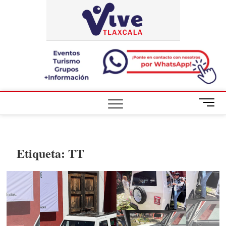
Saltar
ViveTlaxca
A LA VISTA
al
DE TODOS
contenido
B
o
t
ó
n
Etiqueta:
TT
d
e
m
e
n
ú