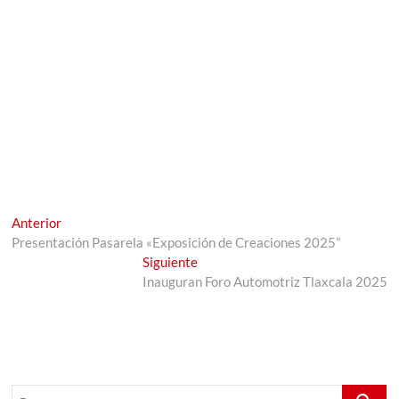
Navegación
Entrada
Anterior
anterior:
Presentación Pasarela «Exposición de Creaciones 2025”
de
Entrada
Siguiente
entradas
siguiente:
Inauguran Foro Automotriz Tlaxcala 2025
Buscar...