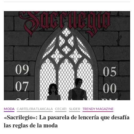
MODA
CARTELERA TLAXCALA
CECATI
SLIDER
TRENDY MAGAZINE
«Sacrilegio»: La pasarela de lencería que desafía
las reglas de la moda