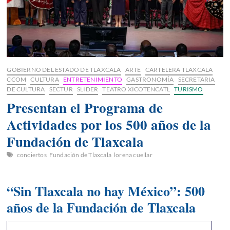
GOBIERNO DEL ESTADO DE TLAXCALA
ARTE
CARTELERA TLAXCALA
CCOM
CULTURA
ENTRETENIMIENTO
GASTRONOMÍA
SECRETARIA
DE CULTURA
SECTUR
SLIDER
TEATRO XICOTENCATL
TURISMO
Presentan el Programa de
Actividades por los 500 años de la
Fundación de Tlaxcala
conciertos
Fundación de Tlaxcala
lorena cuellar
“Sin Tlaxcala no hay México”: 500
años de la Fundación de Tlaxcala