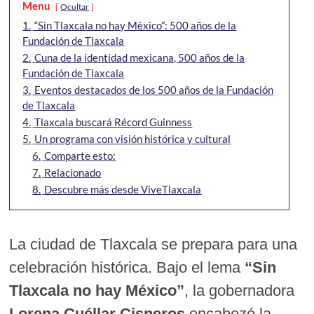
Menu
Ocultar
1.
“Sin Tlaxcala no hay México”: 500 años de la
Fundación de Tlaxcala
2.
Cuna de la identidad mexicana, 500 años de la
Fundación de Tlaxcala
3.
Eventos destacados de los 500 años de la Fundación
de Tlaxcala
4.
Tlaxcala buscará Récord Guinness
5.
Un programa con visión histórica y cultural
6.
Comparte esto:
7.
Relacionado
8.
Descubre más desde ViveTlaxcala
La ciudad de Tlaxcala se prepara para una
celebración histórica. Bajo el lema
“Sin
Tlaxcala no hay México”
, la gobernadora
Lorena Cuéllar Cisneros
encabezó la