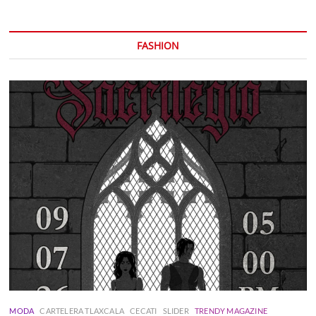
FASHION
MODA
CARTELERA TLAXCALA
CECATI
SLIDER
TRENDY MAGAZINE