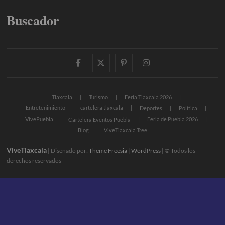
Buscador
facebook
twitter
pinterest
instagram
Tlaxcala
Turismo
Feria Tlaxcala 2026
Entretenimiento
cartelera tlaxcala
Deportes
Política
VivePuebla
Feria de Puebla 2026
Cartelera Eventos Puebla
Blog
ViveTlaxcala Tree
ViveTlaxcala
| Diseñado por:
Theme Freesia
|
WordPress
| © Todos los
derechos reservados