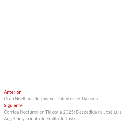
Navegación
Entrada
Anterior
anterior:
Gran Novillada de Jovenes Talentos en Tlaxcala
de
Entrada
Siguiente
entradas
siguiente:
Corrida Nocturna en Tlaxcala 2025: Despedida de José Luis
Angelino y Triunfo de Emilio de Justo